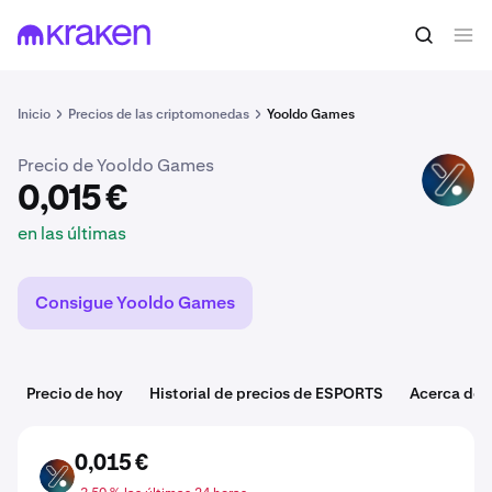
0,015 €
Comprar ESPORTS
en las últimas
Inicio
Precios de las criptomonedas
Yooldo Games
Precio de Yooldo Games
ESPORTS
0,015 €
en las últimas
Consigue Yooldo Games
Precio de hoy
Historial de precios de ESPORTS
Acerca de
0,015 €
ESPORTS