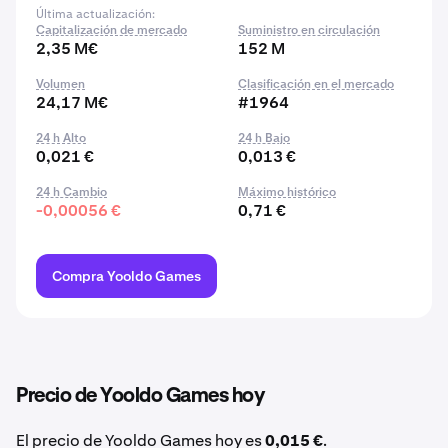
Última actualización:
Capitalización de mercado
Suministro en circulación
2,35 M€
152 M
Volumen
Clasificación en el mercado
24,17 M€
#1964
24 h Alto
24 h Bajo
0,021 €
0,013 €
24 h Cambio
Máximo histórico
-0,00056 €
0,71 €
Compra Yooldo Games
Precio de Yooldo Games hoy
El precio de Yooldo Games hoy es
0,015 €
.