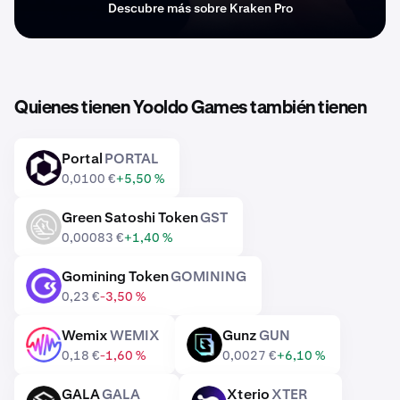
Descubre más sobre Kraken Pro
Quienes tienen Yooldo Games también tienen
Portal
PORTAL
PORTAL
0,0100 €
+5,50 %
Green Satoshi Token
GST
GST
0,00083 €
+1,40 %
Gomining Token
GOMINING
GOMINING
0,23 €
-3,50 %
Wemix
WEMIX
Gunz
GUN
WEMIX
GUN
0,18 €
-1,60 %
0,0027 €
+6,10 %
GALA
GALA
Xterio
XTER