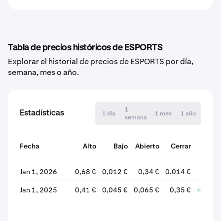
Tabla de precios históricos de ESPORTS
Explorar el historial de precios de ESPORTS por día,
semana, mes o año.
1
Estadísticas
1 día
1 mes
1 año
semana
Fecha
Alto
Bajo
Abierto
Cerrar
%
varia
Jan 1, 2026
0,68 €
0,012 €
0,34 €
0,014 €
-95,
Jan 1, 2025
0,41 €
0,045 €
0,065 €
0,35 €
+440,0