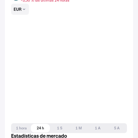
-3,50 % las últimas 24 horas
EUR
1 hora
24 h
1 S
1 M
1 A
5 A
Estadísticas de mercado