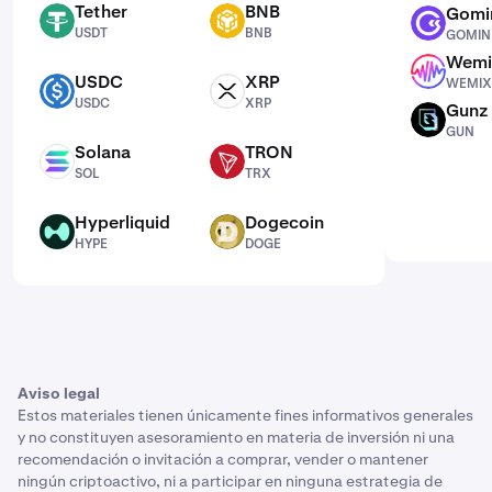
Tether
BNB
Gomi
USDT
BNB
GOMINING
USDT
BNB
GOMIN
Wemi
WEMIX
USDC
XRP
WEMIX
USDC
XRP
USDC
XRP
Gunz
GUN
GUN
Solana
TRON
SOL
TRX
SOL
TRX
Hyperliquid
Dogecoin
HYPE
DOGE
HYPE
DOGE
Aviso legal
Estos materiales tienen únicamente fines informativos generales
y no constituyen asesoramiento en materia de inversión ni una
recomendación o invitación a comprar, vender o mantener
ningún criptoactivo, ni a participar en ninguna estrategia de