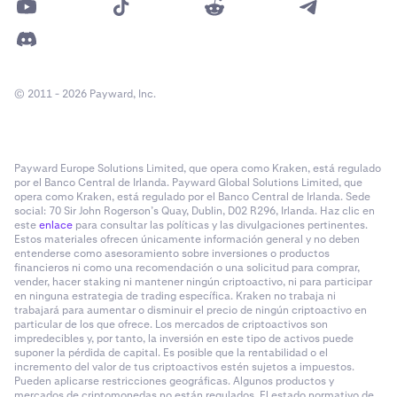
© 2011 - 2026 Payward, Inc.
Payward Europe Solutions Limited, que opera como Kraken, está regulado
por el Banco Central de Irlanda. Payward Global Solutions Limited, que
opera como Kraken, está regulado por el Banco Central de Irlanda. Sede
social: 70 Sir John Rogerson’s Quay, Dublin, D02 R296, Irlanda. Haz clic en
este
enlace
para consultar las políticas y las divulgaciones pertinentes.
Estos materiales ofrecen únicamente información general y no deben
entenderse como asesoramiento sobre inversiones o productos
financieros ni como una recomendación o una solicitud para comprar,
vender, hacer staking ni mantener ningún criptoactivo, ni para participar
en ninguna estrategia de trading específica. Kraken no trabaja ni
trabajará para aumentar o disminuir el precio de ningún criptoactivo en
particular de los que ofrece. Los mercados de criptoactivos son
impredecibles y, por tanto, la inversión en este tipo de activos puede
suponer la pérdida de capital. Es posible que la rentabilidad o el
incremento del valor de tus criptoactivos estén sujetos a impuestos.
Pueden aplicarse restricciones geográficas. Algunos productos y
mercados de criptomonedas no están regulados. El estado normativo de