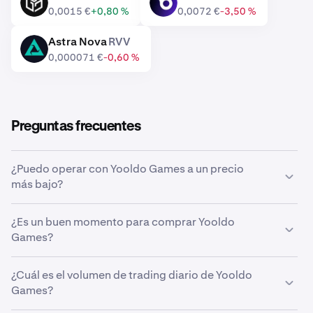
GALA
XTER
0,0015 €
+0,80 %
0,0072 €
-3,50 %
Astra Nova
RVV
RVV
0,000071 €
-0,60 %
Preguntas frecuentes
¿Puedo operar con Yooldo Games a un precio
más bajo?
Sí, puedes usar las órdenes personalizadas de Kraken
¿Es un buen momento para comprar Yooldo
para comprar Yooldo Games automáticamente si
Games?
alcanza un precio más bajo.
Acertar con el momento del mercado puede ser muy
¿Cuál es el volumen de trading diario de Yooldo
complicado, por eso muchos traders prefieren aplicar el
Games?
dollar-cost averaging
a Yooldo Games. Si usas compras
recurrentes, puedes acumular Yooldo Games en el