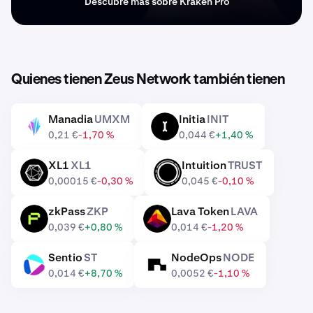
Descubre más sobre Kraken Pro
Quienes tienen Zeus Network también tienen
Manadia
UMXM
Initia
INIT
UMXM
INIT
0,21 €
-1,70 %
0,044 €
+1,40 %
XL1
XL1
Intuition
TRUST
XL1
TRUST
0,00015 €
-0,30 %
0,045 €
-0,10 %
zkPass
ZKP
Lava Token
LAVA
ZKP
LAVA
0,039 €
+0,80 %
0,014 €
-1,20 %
Sentio
ST
NodeOps
NODE
ST
NODE
0,014 €
+8,70 %
0,0052 €
-1,10 %