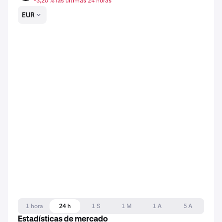
-3,20 % las últimas 24 horas
EUR
1 hora
24 h
1 S
1 M
1 A
5 A
Estadísticas de mercado