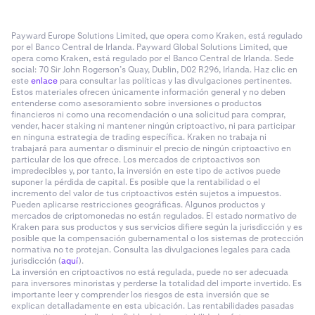
Payward Europe Solutions Limited, que opera como Kraken, está regulado
por el Banco Central de Irlanda. Payward Global Solutions Limited, que
opera como Kraken, está regulado por el Banco Central de Irlanda. Sede
social: 70 Sir John Rogerson’s Quay, Dublin, D02 R296, Irlanda. Haz clic en
este
enlace
para consultar las políticas y las divulgaciones pertinentes.
Estos materiales ofrecen únicamente información general y no deben
entenderse como asesoramiento sobre inversiones o productos
financieros ni como una recomendación o una solicitud para comprar,
vender, hacer staking ni mantener ningún criptoactivo, ni para participar
en ninguna estrategia de trading específica. Kraken no trabaja ni
trabajará para aumentar o disminuir el precio de ningún criptoactivo en
particular de los que ofrece. Los mercados de criptoactivos son
impredecibles y, por tanto, la inversión en este tipo de activos puede
suponer la pérdida de capital. Es posible que la rentabilidad o el
incremento del valor de tus criptoactivos estén sujetos a impuestos.
Pueden aplicarse restricciones geográficas. Algunos productos y
mercados de criptomonedas no están regulados. El estado normativo de
Kraken para sus productos y sus servicios difiere según la jurisdicción y es
posible que la compensación gubernamental o los sistemas de protección
normativa no te protejan. Consulta las divulgaciones legales para cada
jurisdicción (
aquí
).
La inversión en criptoactivos no está regulada, puede no ser adecuada
para inversores minoristas y perderse la totalidad del importe invertido. Es
importante leer y comprender los riesgos de esta inversión que se
explican detalladamente en esta ubicación. Las rentabilidades pasadas