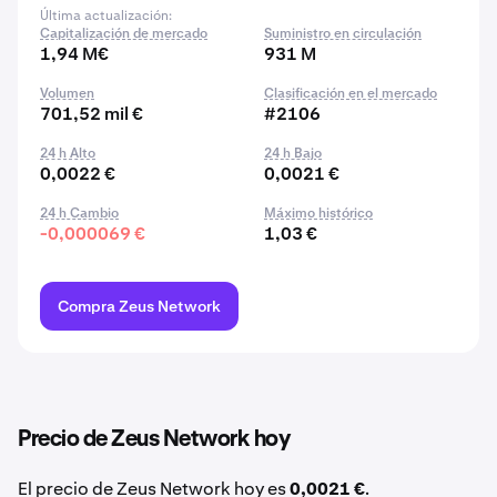
Última actualización:
Capitalización de mercado
Suministro en circulación
1,94 M€
931 M
Volumen
Clasificación en el mercado
701,52 mil €
#2106
24 h Alto
24 h Bajo
0,0022 €
0,0021 €
24 h Cambio
Máximo histórico
-0,000069 €
1,03 €
Compra Zeus Network
Precio de Zeus Network hoy
El precio de Zeus Network hoy es
0,0021 €
.