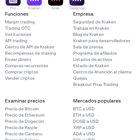
Pro
Kraken
Krak
Desktop
Funciones
Empresa
Margin trading
Seguridad de Kraken
Trading OTC
Trabaja en Kraken
Instituciones
Blog de Kraken
API trading
Kraken para desarrolladores
Centro de API de Kraken
Sala de prensa
Recompensas de staking
Programa de afiliados
Enviar dinero
Listados de activos
Compras recurrentes
Estado de Kraken
Comprar criptos
Centro de Atención al cliente
Vender criptos
Quejas
Breakout Prop Trading
Examinar precios
Mercados populares
Precio de Bitcoin
BTC a USD
Precio de Ethereum
ETH a USD
Precio de Dogecoin
DOGE a USD
Precio de Ripple
XRP a USD
Precio de Cardano
ADA a USD