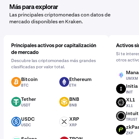
Después, introduce la cantidad que quieres, selecciona
Más para explorar
la frecuencia haciendo clic en “Una vez” y elige una
Las principales criptomonedas con datos de
programación que se ajuste a ti: diaria, semanal o
mercado disponibles en Kraken.
mensual.
Principales activos por capitalización
Activos si
de mercado
Si te inter
otros activ
Descubre las criptomonedas más grandes
clasificadas por valor total.
Mana
UMXM
Bitcoin
Ethereum
UMXM
BTC
ETH
BTC
ETH
Initia
INIT
INIT
Tether
BNB
XL1
USDT
BNB
XL1
USDT
BNB
XL1
Intui
TRUST
USDC
XRP
TRUST
USDC
XRP
USDC
XRP
zkPa
ZKP
ZKP
Solana
TRON