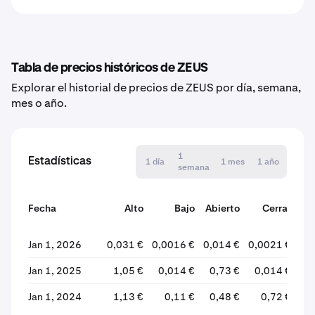
Tabla de precios históricos de ZEUS
Explorar el historial de precios de ZEUS por día, semana,
mes o año.
1
Estadísticas
1 día
1 mes
1 año
semana
Fecha
Alto
Bajo
Abierto
Cerrar
va
Jan 1, 2026
0,031 €
0,0016 €
0,014 €
0,0021 €
-8
Jan 1, 2025
1,05 €
0,014 €
0,73 €
0,014 €
-9
Jan 1, 2024
1,13 €
0,11 €
0,48 €
0,72 €
+5