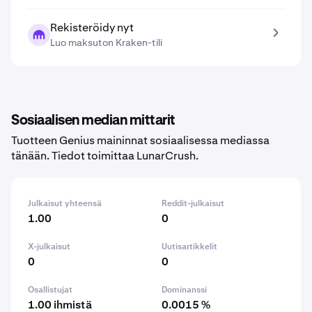
Rekisteröidy nyt
Luo maksuton Kraken-tili
Sosiaalisen median mittarit
Tuotteen Genius maininnat sosiaalisessa mediassa
tänään. Tiedot toimittaa LunarCrush.
Julkaisut yhteensä
Reddit-julkaisut
1.00
0
X-julkaisut
Uutisartikkelit
0
0
Osallistujat
Dominanssi
1.00 ihmistä
0.0015 %