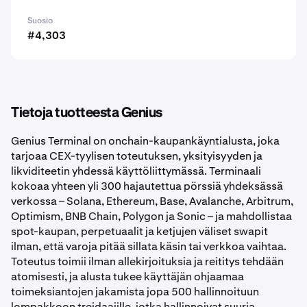
Suosio
#4,303
Tietoja tuotteesta Genius
Genius Terminal on onchain-kaupankäyntialusta, joka
tarjoaa CEX-tyylisen toteutuksen, yksityisyyden ja
likviditeetin yhdessä käyttöliittymässä. Terminaali
kokoaa yhteen yli 300 hajautettua pörssiä yhdeksässä
verkossa – Solana, Ethereum, Base, Avalanche, Arbitrum,
Optimism, BNB Chain, Polygon ja Sonic – ja mahdollistaa
spot-kaupan, perpetuaalit ja ketjujen väliset swapit
ilman, että varoja pitää sillata käsin tai verkkoa vaihtaa.
Toteutus toimii ilman allekirjoituksia ja reititys tehdään
atomisesti, ja alusta tukee käyttäjän ohjaamaa
toimeksiantojen jakamista jopa 500 hallinnoituun
lompakkoon treidaajille, jotka hallinnoivat suuria