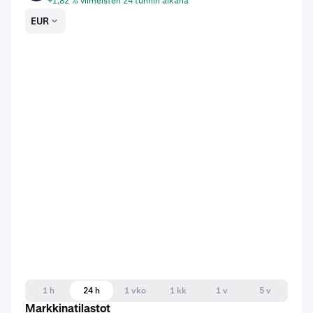
+1,82 % viimeisten 24 tunnin aikana
EUR
1 h
24 h
1 vko
1 kk
1 v
5 v
Markkinatilastot