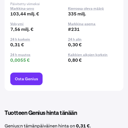
Päivitetty viimeksi
Markkina-arvo
Kierrossa oleva määrä
103,44 milj. €
335 milj.
Volyymi
Markkina-asema
7,56 milj. €
#231
24 h korkein
24 h alin
0,31 €
0,30 €
24 h muutos
Kaikkien aikojen korkein
0,0055 €
0,80 €
Osta Genius
Tuotteen Genius hinta tänään
Genius:n tämänpäiväinen hinta on
0,31 €
.