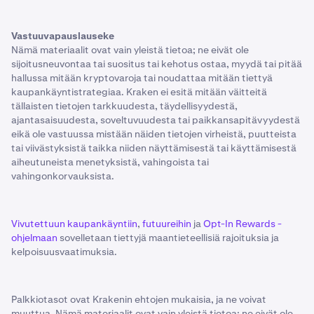
Vastuuvapauslauseke
Nämä materiaalit ovat vain yleistä tietoa; ne eivät ole
sijoitusneuvontaa tai suositus tai kehotus ostaa, myydä tai pitää
hallussa mitään kryptovaroja tai noudattaa mitään tiettyä
kaupankäyntistrategiaa. Kraken ei esitä mitään väitteitä
tällaisten tietojen tarkkuudesta, täydellisyydestä,
ajantasaisuudesta, soveltuvuudesta tai paikkansapitävyydestä
eikä ole vastuussa mistään näiden tietojen virheistä, puutteista
tai viivästyksistä taikka niiden näyttämisestä tai käyttämisestä
aiheutuneista menetyksistä, vahingoista tai
vahingonkorvauksista.
Vivutettuun kaupankäyntiin
,
futuureihin
ja
Opt-In Rewards -
ohjelmaan
sovelletaan tiettyjä maantieteellisiä rajoituksia ja
kelpoisuusvaatimuksia.
Palkkiotasot ovat Krakenin ehtojen mukaisia, ja ne voivat
muuttua. Nämä materiaalit ovat vain yleistä tietoa; ne eivät ole