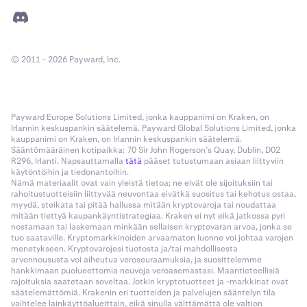
© 2011 - 2026 Payward, Inc.
Payward Europe Solutions Limited, jonka kauppanimi on Kraken, on
Irlannin keskuspankin säätelemä. Payward Global Solutions Limited, jonka
kauppanimi on Kraken, on Irlannin keskuspankin säätelemä.
Sääntömääräinen kotipaikka: 70 Sir John Rogerson’s Quay, Dublin, D02
R296, Irlanti. Napsauttamalla
tätä
pääset tutustumaan asiaan liittyviin
käytöntöihin ja tiedonantoihin.
Nämä materiaalit ovat vain yleistä tietoa; ne eivät ole sijoituksiin tai
rahoitustuotteisiin liittyvää neuvontaa eivätkä suositus tai kehotus ostaa,
myydä, steikata tai pitää hallussa mitään kryptovaroja tai noudattaa
mitään tiettyä kaupankäyntistrategiaa. Kraken ei nyt eikä jatkossa pyri
nostamaan tai laskemaan minkään sellaisen kryptovaran arvoa, jonka se
tuo saataville. Kryptomarkkinoiden arvaamaton luonne voi johtaa varojen
menetykseen. Kryptovarojesi tuotosta ja/tai mahdollisesta
arvonnoususta voi aiheutua veroseuraamuksia, ja suosittelemme
hankkimaan puolueettomia neuvoja veroasemastasi. Maantieteellisiä
rajoituksia saatetaan soveltaa. Jotkin kryptotuotteet ja -markkinat ovat
säätelemättömiä. Krakenin eri tuotteiden ja palvelujen sääntelyn tila
vaihtelee lainkäyttöalueittain, eikä sinulla välttämättä ole valtion