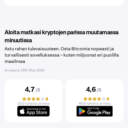
Aloita matkasi kryptojen parissa muutamassa
minuutissa
Astu rahan tulevaisuuteen. Osta Bitcoinia nopeasti ja
turvallisesti sovelluksessa – kuten miljoonat eri puolilla
maailmaa
Arvosana
18th May 2026
4,7
4,6
/5
/5
25,0 tuhatta arviota
48,8 tuhatta arviota