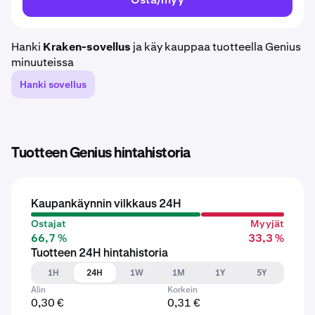
Hanki
Kraken-sovellus
ja käy kauppaa tuotteella Genius
minuuteissa
Hanki sovellus
Tuotteen Genius hintahistoria
Kaupankäynnin vilkkaus 24H
Ostajat
Myyjät
66,7 %
33,3 %
Tuotteen 24H hintahistoria
1H
24H
1W
1M
1Y
5Y
Alin
Korkein
0,30 €
0,31 €