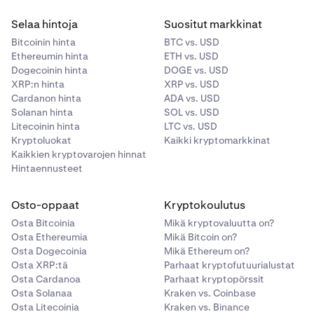
Selaa hintoja
Suositut markkinat
Bitcoinin hinta
BTC vs. USD
Ethereumin hinta
ETH vs. USD
Dogecoinin hinta
DOGE vs. USD
XRP:n hinta
XRP vs. USD
Cardanon hinta
ADA vs. USD
Solanan hinta
SOL vs. USD
Litecoinin hinta
LTC vs. USD
Kryptoluokat
Kaikki kryptomarkkinat
Kaikkien kryptovarojen hinnat
Hintaennusteet
Osto-oppaat
Kryptokoulutus
Osta Bitcoinia
Mikä kryptovaluutta on?
Osta Ethereumia
Mikä Bitcoin on?
Osta Dogecoinia
Mikä Ethereum on?
Osta XRP:tä
Parhaat kryptofutuurialustat
Osta Cardanoa
Parhaat kryptopörssit
Osta Solanaa
Kraken vs. Coinbase
Osta Litecoinia
Kraken vs. Binance