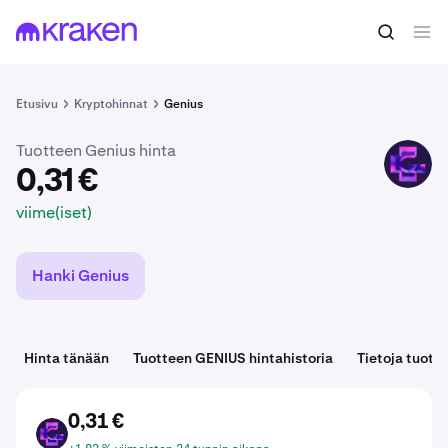
0,31 €
Osta GENIUS
viime(iset)
Etusivu
Kryptohinnat
Genius
Tuotteen Genius hinta
GENIUS
0,31 €
viime(iset)
Hanki Genius
Hinta tänään
Tuotteen GENIUS hintahistoria
Tietoja tuott
0,31 €
GENIUS