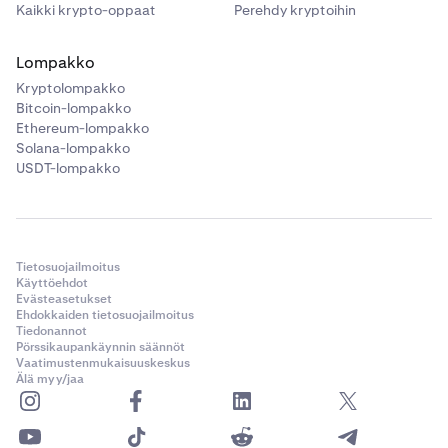
Kaikki krypto-oppaat
Perehdy kryptoihin
Lompakko
Kryptolompakko
Bitcoin-lompakko
Ethereum-lompakko
Solana-lompakko
USDT-lompakko
Tietosuojailmoitus
Käyttöehdot
Evästeasetukset
Ehdokkaiden tietosuojailmoitus
Tiedonannot
Pörssikaupankäynnin säännöt
Vaatimustenmukaisuuskeskus
Älä myy/jaa