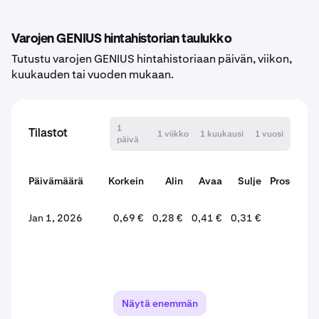
Varojen GENIUS hintahistorian taulukko
Tutustu varojen GENIUS hintahistoriaan päivän, viikon,
kuukauden tai vuoden mukaan.
1
Tilastot
1 viikko
1 kuukausi
1 vuosi
päivä
Päivämäärä
Korkein
Alin
Avaa
Sulje
Prosentti
Jan 1, 2026
0,69 €
0,28 €
0,41 €
0,31 €
Näytä enemmän