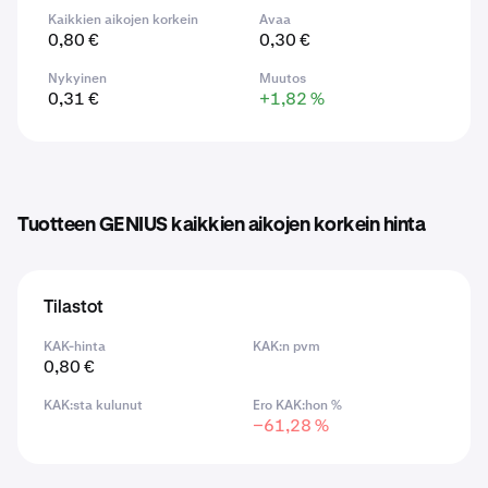
Kaikkien aikojen korkein
Avaa
0,80 €
0,30 €
Nykyinen
Muutos
0,31 €
+1,82 %
Tuotteen GENIUS kaikkien aikojen korkein hinta
Tilastot
KAK-hinta
KAK:n pvm
0,80 €
KAK:sta kulunut
Ero KAK:hon %
−61,28 %