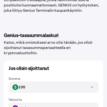
positioita huomaamattomasti. GENIUS on hyötytoken,
joka liittyy Genius Terminalin kaupankäyntiin.
Genius-tasasummalaskuri
Katso, mikä omistuksesi arvo olisi tänään, jos olisit
sijoittanut tasasummaperiaatteella eri
kryptovaluuttoihin.
Jos olisin sijoittanut
Summa
100
USD
Valuutta