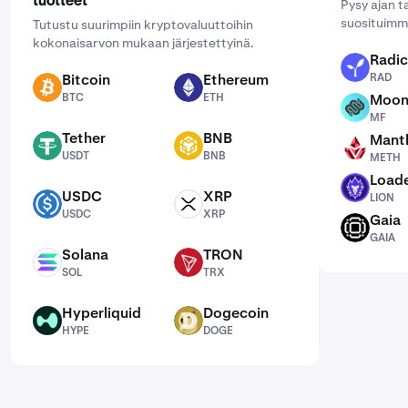
tuotteet
Pysy ajan t
suosituimmi
Tutustu suurimpiin kryptovaluuttoihin
kokonaisarvon mukaan järjestettyinä.
Radic
RAD
Bitcoin
Ethereum
RAD
BTC
ETH
BTC
ETH
Moon
MF
MF
Tether
BNB
Mantl
USDT
BNB
METH
USDT
BNB
METH
Loade
LION
USDC
XRP
LION
USDC
XRP
USDC
XRP
Gaia
GAIA
GAIA
Solana
TRON
SOL
TRX
SOL
TRX
Hyperliquid
Dogecoin
HYPE
DOGE
HYPE
DOGE