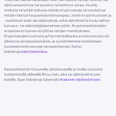
sijoitusneuvontaa tai suositus tai kehotus ostaa, myydä,
steikata tai pitää hallussa mitään kryptovaroja tai noudattaa
mitään tiettyä kaupankäyntistrategiaa. Jotkin kryptotuotteet ja
-markkinat eivät ole säänneltyjä, etkä välttämättä kuulu valtion
korvaus- tai sääntelyjärjestelmien piiriin. Kryptomarkkinoiden
arvaamaton luonne voi johtaa varojen menetykseen.
Kryptovarojesi tuotosta ja/tai mahdollisesta arvonnoususta voi
aiheutua veroseuraamuksia, ja suosittelemme hankkimaan
puolueettomia neuvoja veroasemastasi. Katso
lisätietoja
käyttöehdoista
.
Kaupankäyntiin futuureilla, johdannaisilla ja muilla vivutusta
hyödyntävillä välineillä liittyy riski, eikä se välttämättä sovi
kaikille. Saat lisätietoja lukemalla
Krakenin riskitiedotteen
.