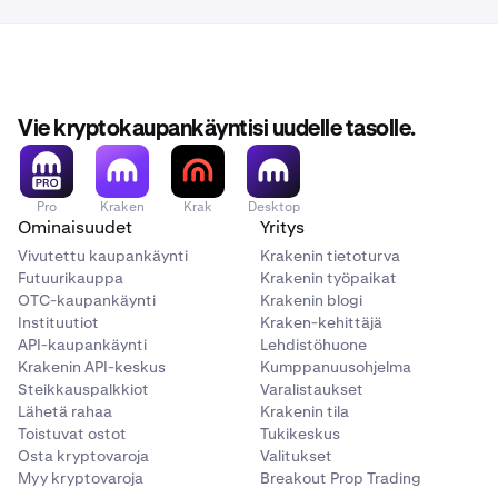
Vie kryptokaupankäyntisi uudelle tasolle.
Pro
Kraken
Krak
Desktop
Ominaisuudet
Yritys
Vivutettu kaupankäynti
Krakenin tietoturva
Futuurikauppa
Krakenin työpaikat
OTC-kaupankäynti
Krakenin blogi
Instituutiot
Kraken-kehittäjä
API-kaupankäynti
Lehdistöhuone
Krakenin API-keskus
Kumppanuusohjelma
Steikkauspalkkiot
Varalistaukset
Lähetä rahaa
Krakenin tila
Toistuvat ostot
Tukikeskus
Osta kryptovaroja
Valitukset
Myy kryptovaroja
Breakout Prop Trading