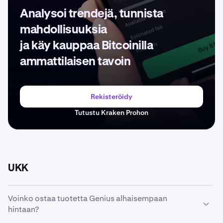
Analysoi trendejä, tunnista
mahdollisuuksia
ja käy kauppaa Bitcoinilla
ammattilaisen tavoin
Rekisteröidy
Tutustu Kraken Prohon
UKK
Voinko ostaa tuotetta Genius alhaisempaan
hintaan?