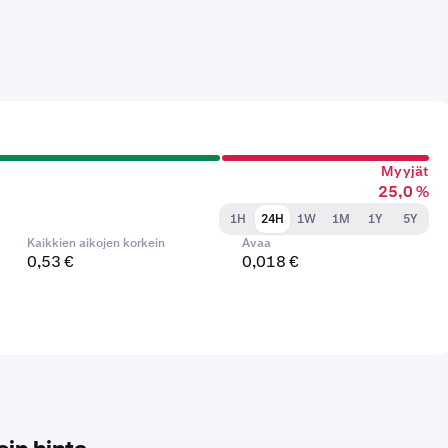
Myyjät
25,0 %
1H
24H
1W
1M
1Y
5Y
Kaikkien aikojen korkein
Avaa
0,53 €
0,018 €