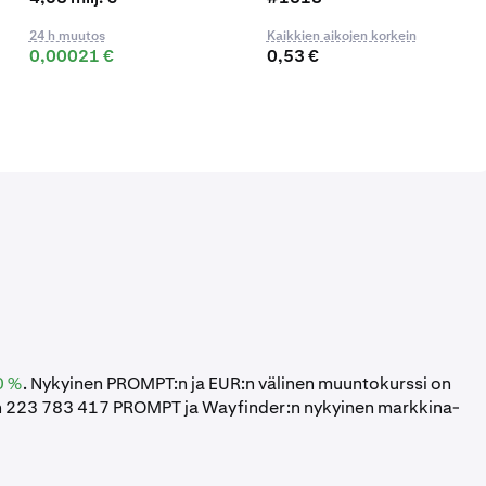
24 h muutos
Kaikkien aikojen korkein
0,00021 €
0,53 €
0 %
. Nykyinen PROMPT:n ja EUR:n välinen muuntokurssi on
n 223 783 417 PROMPT ja Wayfinder:n nykyinen markkina-