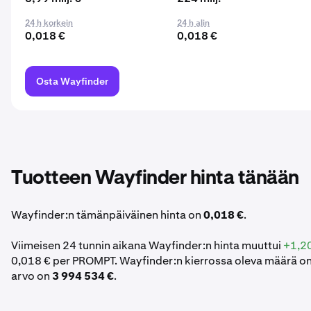
24 h korkein
24 h alin
0,018 €
0,018 €
Osta Wayfinder
Tuotteen Wayfinder hinta tänään
Wayfinder:n tämänpäiväinen hinta on
0,018 €
.
Viimeisen 24 tunnin aikana Wayfinder:n hinta muuttui
+1,2
0,018 € per PROMPT. Wayfinder:n kierrossa oleva määrä o
arvo on
3 994 534 €
.