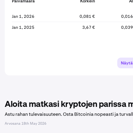
Päivämäärä
Korkein
Al
Jan 1, 2026
0,081 €
0,016
Jan 1, 2025
3,67 €
0,039
Näyt
Aloita matkasi kryptojen parissa
Astu rahan tulevaisuuteen. Osta Bitcoinia nopeasti ja turval
Arvosana
18th May 2026