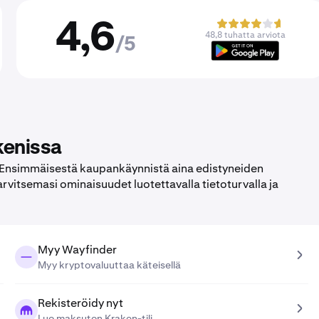
4,6
48,8 tuhatta arviota
/5
kenissa
 Ensimmäisestä kaupankäynnistä aina edistyneiden
rvitsemasi ominaisuudet luotettavalla tietoturvalla ja
Myy Wayfinder
Myy kryptovaluuttaa käteisellä
Rekisteröidy nyt
Luo maksuton Kraken-tili