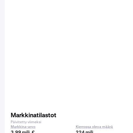
Markkinatilastot
Päivitetty viimeksi
Markkina-arvo
Kierrossa oleva määrä
3,99 milj. €
224 milj.