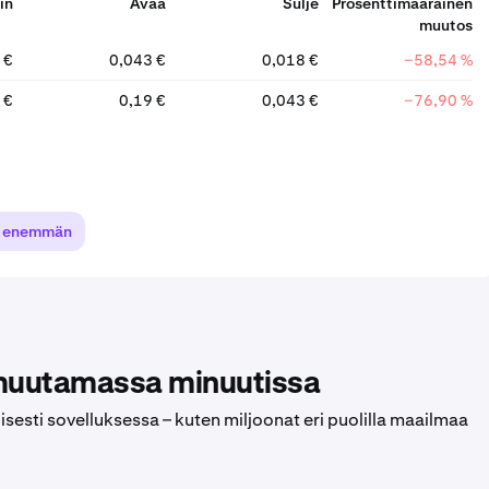
in
Avaa
Sulje
Prosenttimääräinen
muutos
 €
0,043 €
0,018 €
−58,54 %
 €
0,19 €
0,043 €
−76,90 %
ä enemmän
 muutamassa minuutissa
lisesti sovelluksessa – kuten miljoonat eri puolilla maailmaa