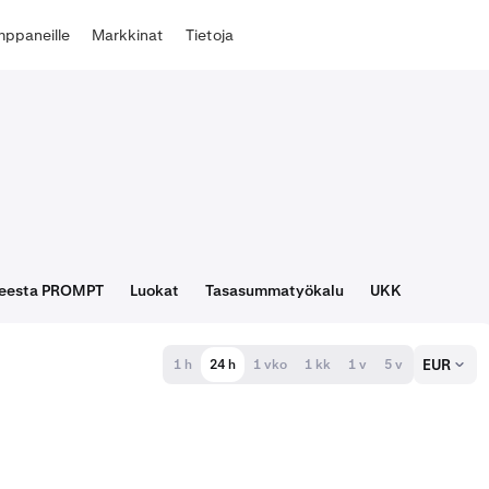
ppaneille
Markkinat
Tietoja
tteesta PROMPT
Luokat
Tasasummatyökalu
UKK
EUR
1 h
24 h
1 vko
1 kk
1 v
5 v