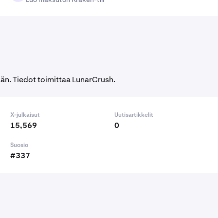
än. Tiedot toimittaa LunarCrush.
X-julkaisut
Uutisartikkelit
15,569
0
Suosio
#337