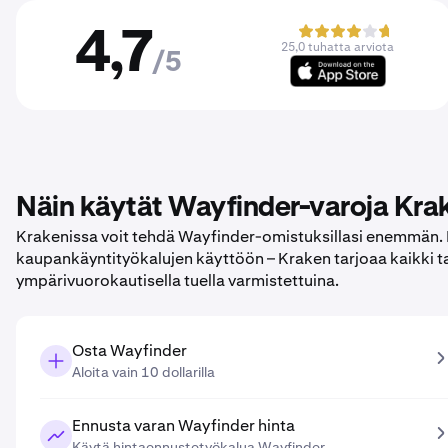
4,7
25,0 tuhatta arviota
/5
Näin käytät Wayfinder-varoja Kra
Krakenissa voit tehdä Wayfinder-omistuksillasi enemmän.
kaupankäyntityökalujen käyttöön – Kraken tarjoaa kaikki ta
ympärivuorokautisella tuella varmistettuina.
Osta Wayfinder
Aloita vain 10 dollarilla
Ennusta varan Wayfinder hinta
Käytä hintaennustetyökalua Wayfinder