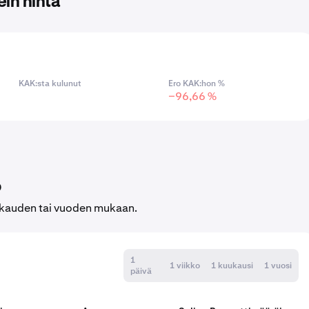
in hinta
KAK:sta kulunut
Ero KAK:hon %
−96,66 %
o
uukauden tai vuoden mukaan.
1
1 viikko
1 kuukausi
1 vuosi
päivä