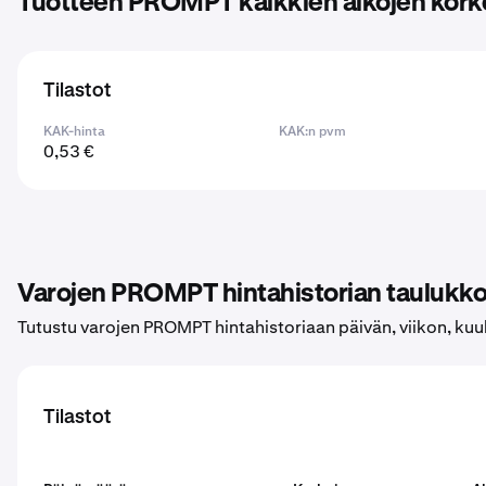
Tuotteen PROMPT kaikkien aikojen korke
Tilastot
KAK-hinta
KAK:n pvm
0,53 €
Varojen PROMPT hintahistorian taulukk
Tutustu varojen PROMPT hintahistoriaan päivän, viikon, k
Tilastot