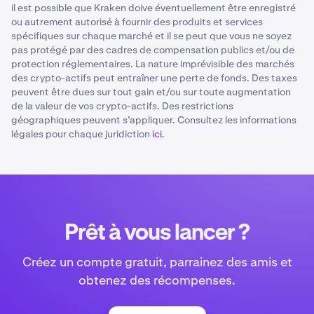
Vous pouvez suivre l’avancement de votre
il est possible que Kraken doive éventuellement être enregistré
d’invitation et vous ne recevrez aucun bonus de
l’offre qui vous est proposée. Vous pouvez consulter
parrainage dans les 15 jours l’inscription.
progression dans le tableau de bord Parrainages.
ou autrement autorisé à fournir des produits et services
parrainage pour les parrainages effectués avec ce
les détails de votre offre sur la page Parrainages dans
spécifiques sur chaque marché et il se peut que vous ne soyez
Veuillez noter que les
transactions
en stablecoins
lien. Vous pouvez toutefois partager votre lien
l’application mobile et sur le site web.
pas protégé par des cadres de compensation publics et/ou de
ne sont pas prises en comptes
comme critère de
d’invitation par SMS, email et applications de
protection réglementaires. La nature imprévisible des marchés
validation.
messagerie.
des crypto-actifs peut entraîner une perte de fonds. Des taxes
peuvent être dues sur tout gain et/ou sur toute augmentation
Il y a un maximum d’une récompense par appareil et
de la valeur de vos crypto-actifs. Des restrictions
par foyer, selon le principe du premier arrivé, premier
géographiques peuvent s’appliquer. Consultez les informations
servi.
légales pour chaque juridiction
ici
.
Les échanges de monnaie fiduciaire contre des
stablecoins ne donnent pas droit à la récompense :
vous devez acheter des crypto-monnaies autres que
des stablecoins.
Les bonus de parrainage ne sont pas garantis. Bien
Prêt à vous lancer ?
que Kraken fasse de son mieux pour les verser, nous
ne garantissons pas un paiement pour chaque
Créez un compte gratuit, parrainez des amis et
parrainage.
obtenez des récompenses.
Kraken se réserve le droit de limiter, modifier ou
mettre fin au programme de parrainage à tout