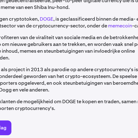
en gedecentraliseerde, peer-to-peer digitale currency die is o
 meme van een Shiba Inu-hond.
igen cryptotoken,
DOGE
, is geclassificeerd binnen de media- 
sector van de cryptocurrency-sector, onder de
memecoin
-c
fiteren van de viraliteit van sociale media en de betrokkenh
m nieuwe gebruikers aan te trekken, en worden vaak snel p
 inhoud, memes en steunbetuigingen van invloedrijke online
den.
t als project in 2013 als parodie op andere cryptocurrency's 
 onderdeel geworden van het crypto-ecosysteem. De speelse
porters opgeleverd, en ook steunbetuigingen van beroemdhe
Dogg en vele anderen.
klanten de mogelijkheid om DOGE te kopen en traden, samen
orten cryptocurrency's.
lag