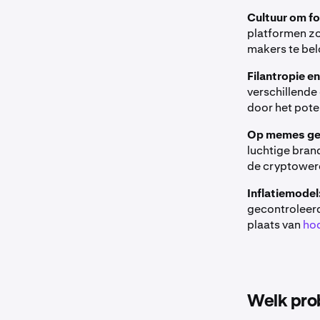
Cultuur om fo
platformen zo
makers te bel
Filantropie en
verschillende
door het poten
Op memes ge
luchtige bran
de cryptower
Inflatiemodel
gecontroleerd
plaats van
ho
Welk pro