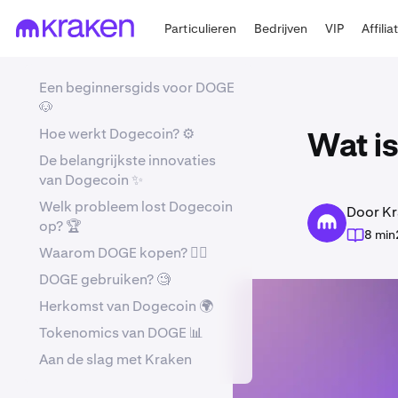
Particulieren
Bedrijven
VIP
Affilia
Een beginnersgids voor DOGE
🐶
Hoe werkt Dogecoin? ⚙️
Wat i
De belangrijkste innovaties
van Dogecoin ✨
Welk probleem lost Dogecoin
Door Kr
op? 🏆
8 min
Waarom DOGE kopen? 🤷‍♂️
DOGE gebruiken? 🧐
Herkomst van Dogecoin 🌍
Tokenomics van DOGE 📊
Aan de slag met Kraken