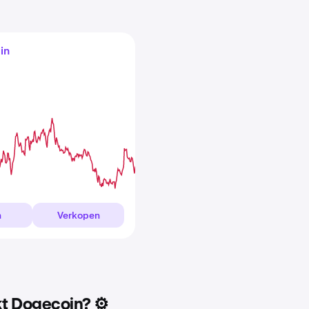
in
n
Verkopen
t Dogecoin? ⚙️