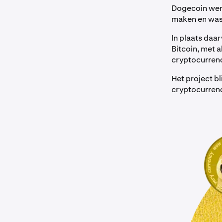
Dogecoin werd
maken en was 
In plaats daar
Bitcoin, met 
cryptocurren
Het project b
cryptocurrenc