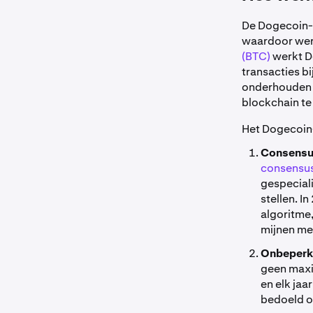
De Dogecoin-
waardoor were
(BTC)
werkt Do
transacties b
onderhouden o
blockchain te
Het Dogecoin-
Consensu
consensu
gespecial
stellen. 
algoritme
mijnen me
Onbeperk
geen maxi
en elk ja
bedoeld o