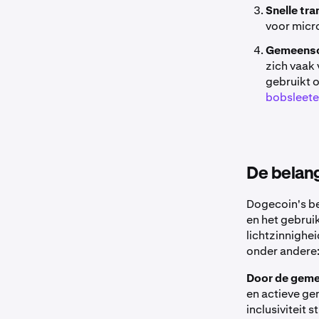
Snelle tra
voor micro
Gemeens
zich vaak
gebruikt o
bobsleet
De belang
Dogecoin's be
en het gebruik
lichtzinnighe
onder andere
Door de geme
en actieve g
inclusiviteit s