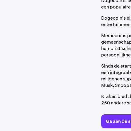
Dogecoin is e
een populaire
Dogecoin's e
entertainment
Memecoins pro
gemeenschap o
humoristische
persoonlijkhe
Sinds de star
een integraal
miljoenen sup
Musk, Snoop 
Kraken biedt 
250 andere so
Ga aan de s