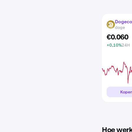
Dogeco
DOGE
doge
€
0
.
060
+0,10%
24H
Kope
Hoe werk