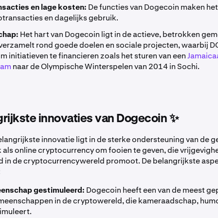
nsacties en lage kosten:
De functies van Dogecoin maken het 
transacties en dagelijks gebruik.
chap:
Het hart van Dogecoin ligt in de actieve, betrokken ge
 verzamelt rond goede doelen en sociale projecten, waarbij 
m initiatieven te financieren zoals het sturen van een
Jamaica
eam
naar de Olympische Winterspelen van 2014 in Sochi.
rijkste innovaties van Dogecoin ✨
langrijkste innovatie ligt in de sterke ondersteuning van de
 als online cryptocurrency om fooien te geven, die vrijgevigh
id in de cryptocurrencywereld promoot. De belangrijkste aspe
:
enschap gestimuleerd:
Dogecoin heeft een van de meest ge
emeenschappen in de cryptowereld, die kameraadschap, hum
timuleert.