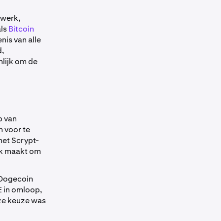
twerk,
als
Bitcoin
nis van alle
,
lijk om de
p van
 voor te
het Scrypt-
jk maakt om
t Dogecoin
 in omloop,
ze keuze was