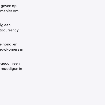
e geven op
e manier om
ig aan
ptocurrency
u-hond, en
ieuwkomers in
Dogecoin een
e moedigen in