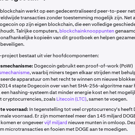
blockchain werkt op een gedecentraliseerd peer-to-peer ne
ldwijde transacties zonder toestemming mogelijk zijn. Net 
gecoin op zijn eigen blockchain, die een volledige geschiede
ijhoudt. Talrijke computers,
blockchainknooppunten
genaamd
nafhankelijke kopieën van dit grootboek en helpen gezamen
 beveiligen.
project bestaat uit vier hoofdcomponenten:
smechanisme:
Dogecoin gebruikt een proof-of-work (PoW)
smechanisme
, waarbij miners tegen elkaar strijden met behul
iseerde apparatuur om het recht te winnen om nieuwe blokken
In 2014 stapte Dogecoin over van het SHA-256-algoritme naar 
, een hashing-systeem dat minder energie kost en het mogeli
t cryptocurrencies, zoals
Litecoin (LTC)
, samen te voegen.
te voorraad:
In tegenstelling tot veel cryptocurrency's heef
male voorraad. Er zijn momenteel meer dan 145 miljard DOGE
ar komen er ongeveer
vijf miljard
nieuwe munten in omloop. De
m microtransacties en fooien met DOGE aan te moedigen.