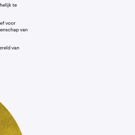
elijk te
ief voor
meenschap van
ereld van