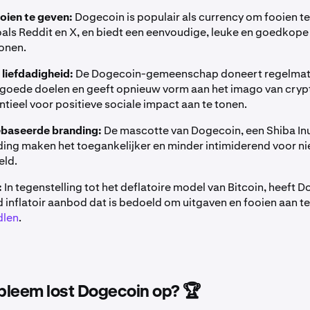
oien te geven:
Dogecoin is populair als currency om fooien t
als Reddit en X, en biedt een eenvoudige, leuke en goedkop
onen.
 liefdadigheid:
De Dogecoin-gemeenschap doneert regelmat
 goede doelen en geeft opnieuw vorm aan het imago van cry
tieel voor positieve sociale impact aan te tonen.
baseerde branding:
De mascotte van Dogecoin, een Shiba In
ding maken het toegankelijker en minder intimiderend voor n
eld.
:
In tegenstelling tot het deflatoire model van Bitcoin, heeft 
 inflatoir aanbod dat is bedoeld om uitgaven en fooien aan t
dlen
.
bleem lost Dogecoin op? 🏆