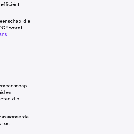
efficiënt
meenschap, die
DOGE wordt
ans
 gemeenschap
eid en
cten zijn
passioneerde
or en