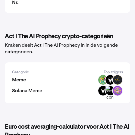
Nr.
Act I The AI Prophecy crypto-categorieën
Kraken deelt Act I The AI Prophecy in in de volgende
categorieën.
Categorie
Top stijgers
Meme
PODGE
BULL
CATA
Solana Meme
BULL
JACKIE
WYNN
Euro cost averaging-calculator voor Act I The AI