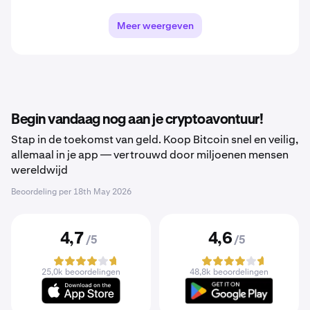
Meer weergeven
Begin vandaag nog aan je cryptoavontuur!
Stap in de toekomst van geld. Koop Bitcoin snel en veilig,
allemaal in je app — vertrouwd door miljoenen mensen
wereldwijd
Beoordeling per
18th May 2026
4,7
4,6
/5
/5
25,0k beoordelingen
48,8k beoordelingen