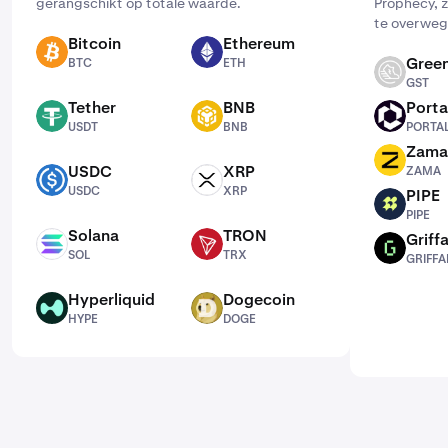
gerangschikt op totale waarde.
Prophecy, z
te overweg
Bitcoin
Ethereum
BTC
ETH
Green
BTC
ETH
GST
GST
Tether
BNB
Porta
USDT
BNB
PORTAL
USDT
BNB
PORTA
Zama
ZAMA
USDC
XRP
ZAMA
USDC
XRP
USDC
XRP
PIPE
PIPE
PIPE
Solana
TRON
Griffa
SOL
TRX
GRIFFAIN
SOL
TRX
GRIFFA
Hyperliquid
Dogecoin
HYPE
DOGE
HYPE
DOGE