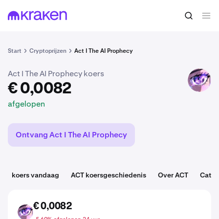
€ 0,0082
ACT kopen
afgelopen
Start
Cryptoprijzen
Act I The AI Prophecy
Act I The AI Prophecy koers
ACT
€ 0,0082
afgelopen
Ontvang Act I The AI Prophecy
koers vandaag
ACT koersgeschiedenis
Over ACT
Categ
€ 0,0082
ACT