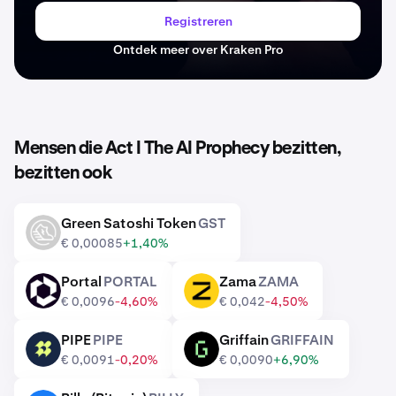
Registreren
Ontdek meer over Kraken Pro
Mensen die Act I The AI Prophecy bezitten,
bezitten ook
Green Satoshi Token
GST
GST
€ 0,00085
+1,40%
Portal
PORTAL
Zama
ZAMA
PORTAL
ZAMA
€ 0,0096
-4,60%
€ 0,042
-4,50%
PIPE
PIPE
Griffain
GRIFFAIN
PIPE
GRIFFAIN
€ 0,0091
-0,20%
€ 0,0090
+6,90%