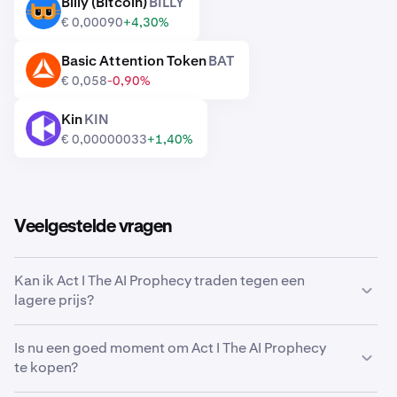
Billy (Bitcoin)
BILLY
BILLY
€ 0,00090
+4,30%
Basic Attention Token
BAT
BAT
€ 0,058
-0,90%
Kin
KIN
KIN
€ 0,00000033
+1,40%
Veelgestelde vragen
Kan ik Act I The AI Prophecy traden tegen een
lagere prijs?
Ja, je kunt Aangepaste orders gebruiken op Kraken om
Is nu een goed moment om Act I The AI Prophecy
automatisch Act I The AI Prophecy te kopen als het een
te kopen?
lagere prijs bereikt.