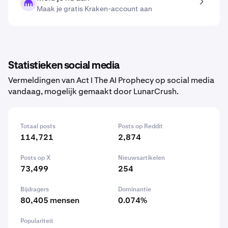
Maak je gratis Kraken-account aan
Statistieken social media
Vermeldingen van Act I The AI Prophecy op social media
vandaag, mogelijk gemaakt door LunarCrush.
Totaal posts
Posts op Reddit
114,721
2,874
Posts op X
Nieuwsartikelen
73,499
254
Bijdragers
Dominantie
80,405 mensen
0.074%
Populariteit