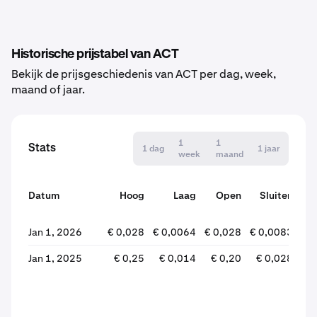
Historische prijstabel van ACT
Bekijk de prijsgeschiedenis van ACT per dag, week,
maand of jaar.
1
1
Stats
1 dag
1 jaar
week
maand
Datum
Hoog
Laag
Open
Sluiten
wij
Jan 1, 2026
€ 0,028
€ 0,0064
€ 0,028
€ 0,0083
-6
Jan 1, 2025
€ 0,25
€ 0,014
€ 0,20
€ 0,028
-8