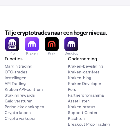
Til je cryptotrades naar een hoger niveau.
Pro
Kraken
Krak
Desktop
Functies
Onderneming
Margin trading
Kraken-beveiliging
OTC-trades
Kraken-carrières
Instellingen
Kraken-blog
API Trading
Kraken Developer
Kraken API-centrum
Pers
Stakingrewards
Partnerprogramma
Geld versturen
Assetlijsten
Periodieke aankopen
Kraken-status
Crypto kopen
Support Center
Crypto verkopen
Klachten
Breakout Prop Trading