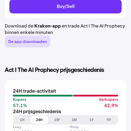
Buy/Sell
Download de
Kraken-app
en trade Act I The AI Prophecy
binnen enkele minuten
De app downloaden
Act I The AI Prophecy prijsgeschiedenis
24H trade-activiteit
Kopers
Verkopers
57,1%
42,9%
24H prijsgeschiedenis
1H
24H
1W
1M
1Y
5Y
Laag
Hoog