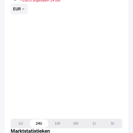
-5,60% afgelopen 24 uur
EUR
1U
24U
1W
1M
1J
5J
Marktstatistieken