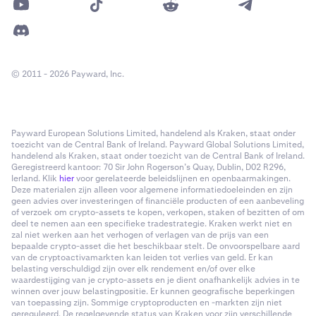
© 2011 - 2026 Payward, Inc.
Payward European Solutions Limited, handelend als Kraken, staat onder
toezicht van de Central Bank of Ireland. Payward Global Solutions Limited,
handelend als Kraken, staat onder toezicht van de Central Bank of Ireland.
Geregistreerd kantoor: 70 Sir John Rogerson’s Quay, Dublin, D02 R296,
Ierland. Klik
hier
voor gerelateerde beleidslijnen en openbaarmakingen.
Deze materialen zijn alleen voor algemene informatiedoeleinden en zijn
geen advies over investeringen of financiële producten of een aanbeveling
of verzoek om crypto-assets te kopen, verkopen, staken of bezitten of om
deel te nemen aan een specifieke tradestrategie. Kraken werkt niet en
zal niet werken aan het verhogen of verlagen van de prijs van een
bepaalde crypto-asset die het beschikbaar stelt. De onvoorspelbare aard
van de cryptoactivamarkten kan leiden tot verlies van geld. Er kan
belasting verschuldigd zijn over elk rendement en/of over elke
waardestijging van je crypto-assets en je dient onafhankelijk advies in te
winnen over jouw belastingpositie. Er kunnen geografische beperkingen
van toepassing zijn. Sommige cryptoproducten en -markten zijn niet
gereguleerd. De regelgevende status van Kraken voor zijn verschillende