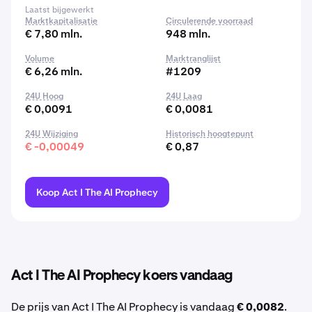
Laatst bijgewerkt
Marktkapitalisatie
Circulerende voorraad
€ 7,80 mln.
948 mln.
Volume
Marktranglijst
€ 6,26 mln.
#1209
24U Hoog
24U Laag
€ 0,0091
€ 0,0081
24U Wijziging
Historisch hoogtepunt
€ -0,00049
€ 0,87
Koop Act I The AI Prophecy
Act I The AI Prophecy koers vandaag
De prijs van Act I The AI Prophecy is vandaag
€ 0,0082
.