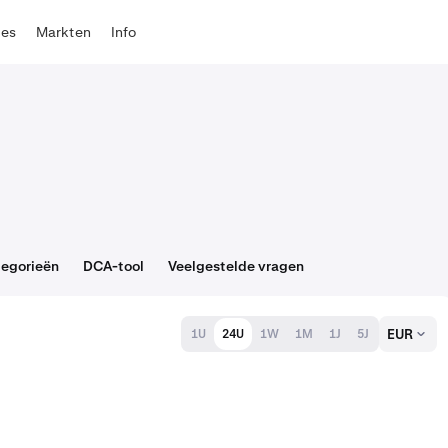
tes
Markten
Info
egorieën
DCA-tool
Veelgestelde vragen
EUR
1U
24U
1W
1M
1J
5J