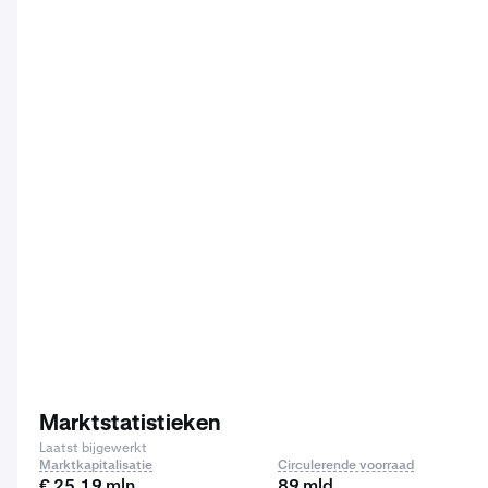
Marktstatistieken
Laatst bijgewerkt
Marktkapitalisatie
Circulerende voorraad
€ 25,19 mln.
89 mld.