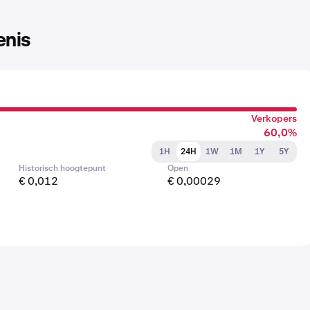
enis
Verkopers
60,0%
1H
24H
1W
1M
1Y
5Y
Historisch hoogtepunt
Open
€ 0,012
€ 0,00029