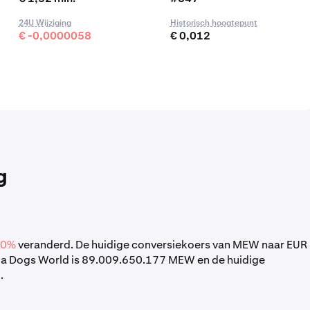
24U Wijziging
Historisch hoogtepunt
€ -0,0000058
€ 0,012
g
00%
veranderd. De huidige conversiekoers van MEW naar EUR
n a Dogs World is 89.009.650.177 MEW en de huidige
1
.