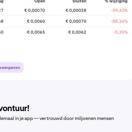
ag
Open
Sluiten
% wijziging
27
€ 0,00070
€ 0,00028
-59,43%
68
€ 0,0060
€ 0,00070
-88,34%
50
€ 0,0065
€ 0,0062
-5,35%
weergeven
vontuur!
 allemaal in je app — vertrouwd door miljoenen mensen