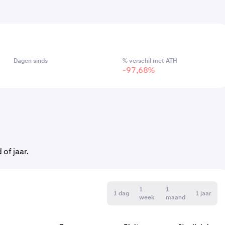
Dagen sinds
% verschil met ATH
-97,68%
of jaar.
1
1
1 dag
1 jaar
week
maand