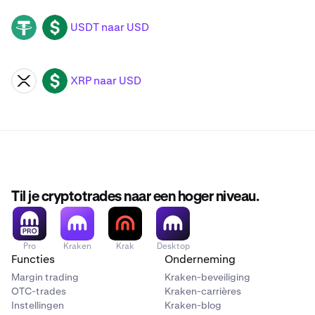
USDT naar USD
USDT
USD
XRP naar USD
XRP
USD
Til je cryptotrades naar een hoger niveau.
Pro
Kraken
Krak
Desktop
Functies
Onderneming
Margin trading
Kraken-beveiliging
OTC-trades
Kraken-carrières
Instellingen
Kraken-blog