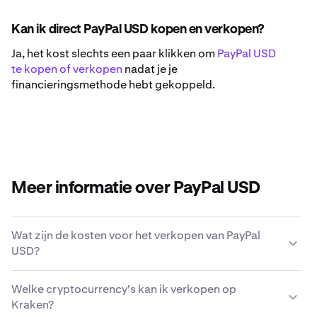
Kan ik direct PayPal USD kopen en verkopen?
Ja, het kost slechts een paar klikken om
PayPal USD
te kopen of verkopen
nadat je je
financieringsmethode hebt gekoppeld.
Meer informatie over PayPal USD
Wat zijn de kosten voor het verkopen van PayPal
USD?
Kraken biedt een concurrerende kostenstructuur op
Welke cryptocurrency's kan ik verkopen op
basis van transactiegrootte, type asset, betaalmethode
Kraken?
en marktomstandigheden.
Lees meer over de