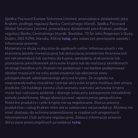
Spółka Payward Europe Solutions Limited, prowadząca działalność jako
Kraken, podlega regulacji Banku Centralnego Irlandii. Spółka Payward
Global Solutions Limited, prowadząca działalność jako Kraken, podlega
regulacji Banku Centralnego Irlandii. Siedziba: 70 Sir John Rogerson’s Quay,
Dublin, D02 R296, Irlandia. Kliknij
tutaj
, aby zobaczyć powiązane zasady i
informacje prawne.
Materiały te służą wyłącznie do ogólnych celów informacyjnych i nie
stanowią porady inwestycyjnej lub dotyczącej produktów finansowych
ani rekomendacji lub zachęty do kupna, sprzedaży, stakowania lub
posiadania jakichkolwiek aktywów krypto lub do realizacji określonych
strategii handlowych. Kraken nie podejmuje i nie będzie podejmować
działań mających na celu podwyższenie lub obniżenie ceny
jakiegokolwiek udostępnianego aktywa krypto. Ze względu na
nieprzewidywalny charakter rynków aktywów krypto możliwa jest utrata
środków. Od każdego zwrotu i/lub wzrostu wartości aktywów krypto
może być naliczany podatek i dlatego zalecamy zasięgnięcie niezależnej
porady podatkowej. Mogą obowiązywać ograniczenia geograficzne.
Niektóre produkty i rynki krypto nie są regulowane. Status prawny
produktów i usług Kraken różni się w zależności od jurysdykcji. Możesz nie
mieć dostępu do ochrony przewidzianej w rządowych programach
rekompensat i/lub ochrony regulacyjnej. Zobacz informacje prawne
dotyczące poszczególnych jurysdykcji
tutaj
.