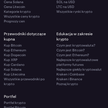
Cena Solana
SOL na USD
Cena Litecoin
LTC na USD
Kategorie krypto
Wszystkie rynki krypto
Wszystkie ceny krypto
Prognozy cen
Przewodniki dotyczące
Edukacja w zakresie
kupna
krypto
Kup Bitcoin
Czym jest kryptowaluta?
Kup Ethereum
Czym jest Bitcoin?
Kup Dogecoin
Czym jest Ethereum?
Kup XRP
Najlepsze kryptowalutowe
Kup Cardano
platformy futures
Kup Solana
Najlepsze giełdy kryptowalut
Kup Litecoina
Kraken i Coinbase
Wszystkie przewodniki po
Kraken i Binance
krypto
Poznaj krypto
Portfel
Portfel krypto
Portfel Bitcoin