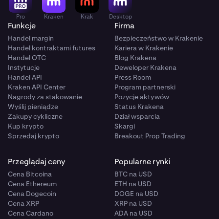
Pro
Kraken
Krak
Desktop
Funkcje
Firma
Handel margin
Bezpieczeństwo w Krakenie
Handel kontraktami futures
Kariera w Krakenie
Handel OTC
Blog Krakena
Instytucje
Deweloper Krakena
Handel API
Press Room
Kraken API Center
Program partnerski
Nagrody za stakowanie
Pozycje aktywów
Wyślij pieniądze
Status Krakena
Zakupy cykliczne
Dział wsparcia
Kup krypto
Skargi
Sprzedaj krypto
Breakout Prop Trading
Przeglądaj ceny
Popularne rynki
Cena Bitcoina
BTC na USD
Cena Ethereum
ETH na USD
Cena Dogecoin
DOGE na USD
Cena XRP
XRP na USD
Cena Cardano
ADA na USD