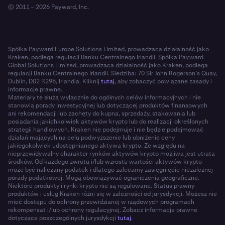
© 2011 – 2026 Payward, Inc.
Spółka Payward Europe Solutions Limited, prowadząca działalność jako
Kraken, podlega regulacji Banku Centralnego Irlandii. Spółka Payward
Global Solutions Limited, prowadząca działalność jako Kraken, podlega
regulacji Banku Centralnego Irlandii. Siedziba: 70 Sir John Rogerson’s Quay,
Dublin, D02 R296, Irlandia. Kliknij
tutaj
, aby zobaczyć powiązane zasady i
informacje prawne.
Materiały te służą wyłącznie do ogólnych celów informacyjnych i nie
stanowią porady inwestycyjnej lub dotyczącej produktów finansowych
ani rekomendacji lub zachęty do kupna, sprzedaży, stakowania lub
posiadania jakichkolwiek aktywów krypto lub do realizacji określonych
strategii handlowych. Kraken nie podejmuje i nie będzie podejmować
działań mających na celu podwyższenie lub obniżenie ceny
jakiegokolwiek udostępnianego aktywa krypto. Ze względu na
nieprzewidywalny charakter rynków aktywów krypto możliwa jest utrata
środków. Od każdego zwrotu i/lub wzrostu wartości aktywów krypto
może być naliczany podatek i dlatego zalecamy zasięgnięcie niezależnej
porady podatkowej. Mogą obowiązywać ograniczenia geograficzne.
Niektóre produkty i rynki krypto nie są regulowane. Status prawny
produktów i usług Kraken różni się w zależności od jurysdykcji. Możesz nie
mieć dostępu do ochrony przewidzianej w rządowych programach
rekompensat i/lub ochrony regulacyjnej. Zobacz informacje prawne
dotyczące poszczególnych jurysdykcji
tutaj
.