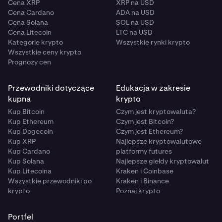
Cena XRP
XRP na USD
Cena Cardano
ADA na USD
Cena Solana
SOL na USD
Cena Litecoin
LTC na USD
Kategorie krypto
Wszystkie rynki krypto
Wszystkie ceny krypto
Prognozy cen
Przewodniki dotyczące
Edukacja w zakresie
kupna
krypto
Kup Bitcoin
Czym jest kryptowaluta?
Kup Ethereum
Czym jest Bitcoin?
Kup Dogecoin
Czym jest Ethereum?
Kup XRP
Najlepsze kryptowalutowe
Kup Cardano
platformy futures
Kup Solana
Najlepsze giełdy kryptowalut
Kup Litecoina
Kraken i Coinbase
Wszystkie przewodniki po
Kraken i Binance
krypto
Poznaj krypto
Portfel