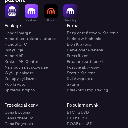
poziom.
Pro
Kraken
Krak
Desktop
Funkcje
Firma
Handel margin
Bezpieczeństwo w Krakenie
Handel kontraktami futures
Kariera w Krakenie
Handel OTC
Blog Krakena
Instytucje
Deweloper Krakena
Handel API
Press Room
Kraken API Center
Program partnerski
Nagrody za stakowanie
Pozycje aktywów
Wyślij pieniądze
Status Krakena
Zakupy cykliczne
Dział wsparcia
Kup krypto
Skargi
Sprzedaj krypto
Breakout Prop Trading
Przeglądaj ceny
Popularne rynki
Cena Bitcoina
BTC na USD
Cena Ethereum
ETH na USD
Cena Dogecoin
DOGE na USD