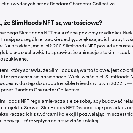
lekcji wydanych przez Random Character Collective.
, że SlimHoods NFT są wartościowe?
każdego SlimHoods NFT mają różne poziomy rzadkości. Niek
 mają szczególnie rzadkie cechy, zwiększając ich popyt wś
. Na przykład, mniej niż 200 SlimHoods NFT posiada chustę 
lub białe słuchawki. To sprawiło, że animacje z takimi rzadk
poszukiwane.
em, który sprawia, że SlimHoods są wartościowe, jest czło
 którym cieszą się posiadacze. Wielu właścicieli SlimHoods 
czesny dostęp do dropu Invisible Friends w lutym 2022 r. — i
 przez Random Character Collective.
limHoods NFT regularnie łączą się ze sobą, aby budować relacje
do projektu. Serwer SlimHoods NFT Discord daje posiadaczom
ektu, łącząc ich z twórcami kolekcji i pozwalając im uczestni
decyzji, które wpłyną na przyszłość kolekcji.