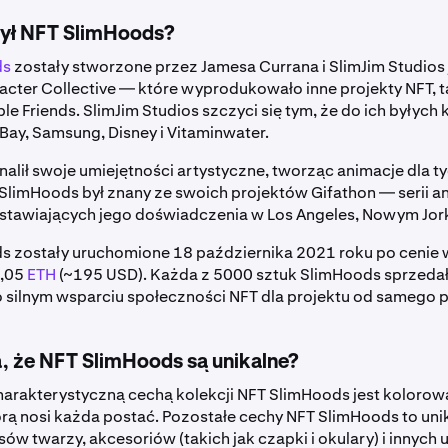
zył NFT SlimHoods?
ds
zostały stworzone przez Jamesa Currana i SlimJim Studios
ter Collective — które wyprodukowało inne projekty NFT, t
sible Friends. SlimJim Studios szczyci się tym, że do ich byłych
eBay, Samsung, Disney i Vitaminwater.
alił swoje umiejętności artystyczne, tworząc animacje dla t
 SlimHoods był znany ze swoich projektów Gifathon — serii
tawiających jego doświadczenia w Los Angeles, Nowym Jorku
s zostały uruchomione 18 października 2021 roku po cenie 
0,05
ETH
(~195 USD). Każda z 5000 sztuk SlimHoods sprzedał
 silnym wsparciu społeczności NFT dla projektu od samego 
, że NFT SlimHoods są unikalne?
harakterystyczną cechą kolekcji NFT SlimHoods jest kolorow
rą nosi każda postać. Pozostałe cechy NFT SlimHoods to uni
sów twarzy, akcesoriów (takich jak czapki i okulary) i innych 