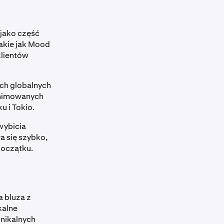
 jako część
akie jak Mood
 klientów
ych globalnych
 animowanych
 i Tokio.
wybicia
a się szybko,
początku.
a bluza z
kalne
unikalnych