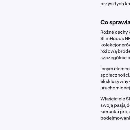
przyszłych ko
Co sprawia
Różne cechy 
SlimHoods NFT
kolekcjonerów
różową brodę 
szczególnie 
Innym element
społeczności,
ekskluzywny w
uruchomionej
Właściciele S
swoją pasją 
kierunku proj
podejmowaniu 