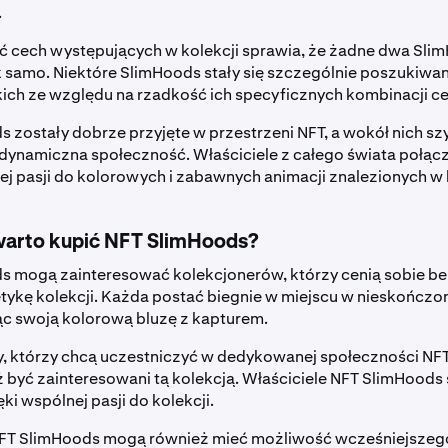
.
 cech występujących w kolekcji sprawia, że żadne dwa Slim
 samo. Niektóre SlimHoods stały się szczególnie poszukiwa
ich ze względu na rzadkość ich specyficznych kombinacji c
 zostały dobrze przyjęte w przestrzeni NFT, a wokół nich s
 dynamiczna społeczność. Właściciele z całego świata połączy
ej pasji do kolorowych i zabawnych animacji znalezionych w k
warto kupić NFT SlimHoods?
s mogą zainteresować kolekcjonerów, którzy cenią sobie be
ykę kolekcji. Każda postać biegnie w miejscu w nieskończon
c swoją kolorową bluzę z kapturem.
y, którzy chcą uczestniczyć w dedykowanej społeczności NF
być zainteresowani tą kolekcją. Właściciele NFT SlimHoods 
ęki wspólnej pasji do kolekcji.
FT SlimHoods mogą również mieć możliwość wcześniejszeg