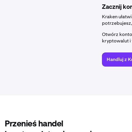
Zacznij ko
Kraken ułatw
potrzebujesz
Otwórz konto 
kryptowalut i
Handluj z 
Przenieś handel