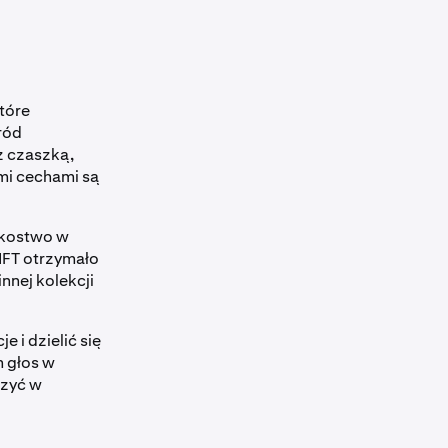
tóre
ród
z czaszką,
imi cechami są
nkostwo w
NFT otrzymało
nnej kolekcji
 i dzielić się
 głos w
czyć w