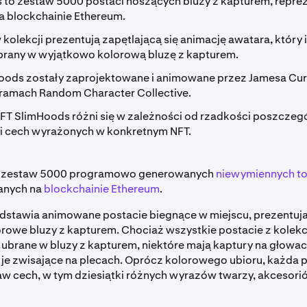
 to zestaw 5000 postaci noszących bluzy z kapturem, repr
a blockchainie Ethereum.
 kolekcji prezentują zapętlającą się animację awatara, który 
ubrany w wyjątkowo kolorową bluzę z kapturem.
oods zostały zaprojektowane i animowane przez Jamesa Curr
 ramach Random Character Collective.
T SlimHoods różni się w zależności od rzadkości poszczegó
i cech wyrażonych w konkretnym NFT.
o zestaw 5000 programowo generowanych
niewymiennych t
nych na
blockchainie Ethereum
.
edstawia animowane postacie biegnące w miejscu, prezentuj
rowe bluzy z kapturem. Chociaż wszystkie postacie z kolekc
ubrane w bluzy z kapturem, niektóre mają kaptury na głowa
 je zwisające na plecach. Oprócz kolorowego ubioru, każda 
aw cech, w tym dziesiątki różnych wyrazów twarzy, akcesorió