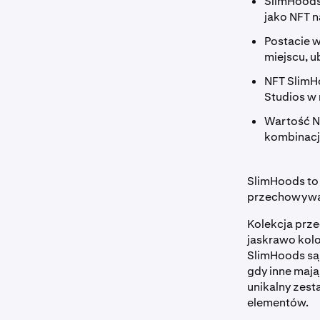
SlimHoods
jako NFT n
Postacie w
miejscu, 
NFT SlimH
Studios w
Wartość NF
kombinacj
SlimHoods t
przechowywa
Kolekcja prz
jaskrawo kolo
SlimHoods są 
gdy inne mają
unikalny zest
elementów.