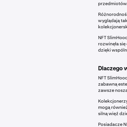
przedmiotów
Różnorodność
wyglądają tak
kolekcjonersk
NFT SlimHoods
rozwinęła się
dzięki wspóln
Dlaczego 
NFT SlimHood
zabawną estet
zawsze noszą
Kolekcjonerz
mogą również 
silną więź dzi
Posiadacze N