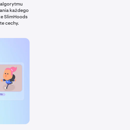
 algorytmu
ania każdego
 że SlimHoods
te cechy.