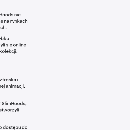
Hoods nie
ne na rynkach
ech.
zybko
li się online
olekcji.
ztroską i
ej animacji,
T SlimHoods,
stworzyli
o dostępu do