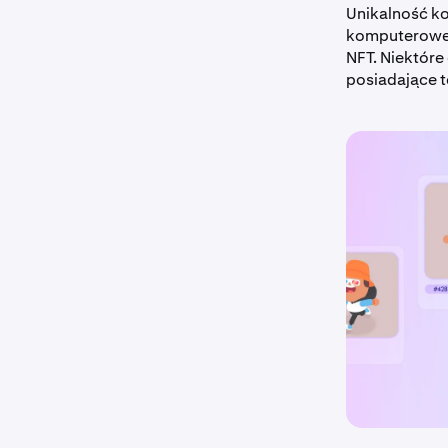
Unikalność k
komputeroweg
NFT. Niektóre
posiadające te