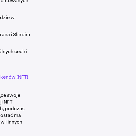
ezentowanych
idzie w
ana i SlimJim
lnych cech i
okenów (NFT)
ące swoje
ji NFT
ch, podczas
postać ma
w i innych