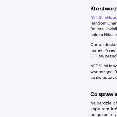
Kto stwor
NFT SlimHoo
Random Charac
Rollers i Invi
należą Nike, 
Curran doskon
marek. Przed
GIF-ów przeds
NFT SlimHood
wynoszącej 
co świadczy o
Co sprawia
Najbardziej c
kapturem, któ
połączenie ry