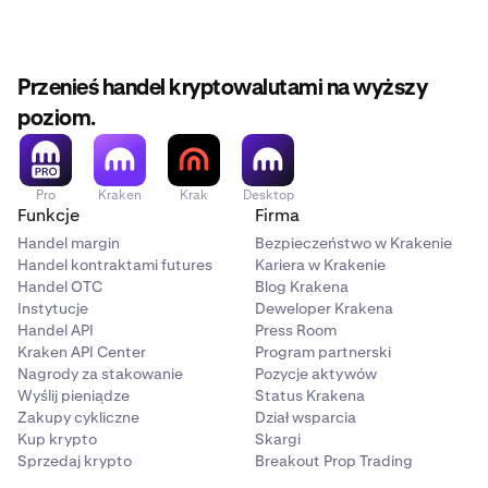
Przenieś handel kryptowalutami na wyższy
poziom.
Pro
Kraken
Krak
Desktop
Funkcje
Firma
Handel margin
Bezpieczeństwo w Krakenie
Handel kontraktami futures
Kariera w Krakenie
Handel OTC
Blog Krakena
Instytucje
Deweloper Krakena
Handel API
Press Room
Kraken API Center
Program partnerski
Nagrody za stakowanie
Pozycje aktywów
Wyślij pieniądze
Status Krakena
Zakupy cykliczne
Dział wsparcia
Kup krypto
Skargi
Sprzedaj krypto
Breakout Prop Trading