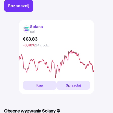
Rozpocznij
Solana
SOL
sol
€
63
.
83
-0,40%
24 godz.
Kup
Sprzedaj
Obecne wyzwania Solany ⛔️