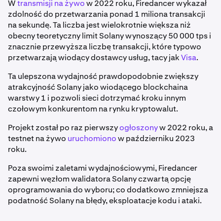
W
transmisji na żywo
w 2022 roku, Firedancer wykazał
zdolność do przetwarzania ponad 1 miliona transakcji
na sekundę. Ta liczba jest wielokrotnie większa niż
obecny teoretyczny limit Solany wynoszący 50 000 tps i
znacznie przewyższa liczbę transakcji, które typowo
przetwarzają wiodący dostawcy usług, tacy jak
Visa
.
Ta ulepszona wydajność prawdopodobnie zwiększy
atrakcyjność Solany jako wiodącego blockchaina
warstwy 1 i pozwoli sieci dotrzymać kroku innym
czołowym konkurentom na rynku kryptowalut.
Projekt został po raz pierwszy
ogłoszony
w 2022 roku, a
testnet na żywo
uruchomiono
w październiku 2023
roku.
Poza swoimi zaletami wydajnościowymi, Firedancer
zapewni węzłom walidatora Solany czwartą opcję
oprogramowania do wyboru; co dodatkowo zmniejsza
podatność Solany na błędy, eksploatacje kodu i ataki.