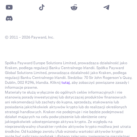
© 2011 – 2026 Payward, Inc.
Spółka Payward Europe Solutions Limited, prowadząca działalność jako
Kraken, podlega regulacji Banku Centralnego Irlandii. Spółka Payward
Global Solutions Limited, prowadząca działalność jako Kraken, podlega
regulacji Banku Centralnego Irlandii. Siedziba: 70 Sir John Rogerson’s Quay,
Dublin, D02 R296, Irlandia. Kliknij
tutaj
, aby zobaczyć powiązane zasady i
informacje prawne.
Materiały te służą wyłącznie do ogólnych celów informacyjnych i nie
stanowią porady inwestycyjnej lub dotyczącej produktów finansowych
ani rekomendacji lub zachęty do kupna, sprzedaży, stakowania lub
posiadania jakichkolwiek aktywów krypto lub do realizacji określonych
strategii handlowych. Kraken nie podejmuje i nie będzie podejmować
działań mających na celu podwyższenie lub obniżenie ceny
jakiegokolwiek udostępnianego aktywa krypto. Ze względu na
nieprzewidywalny charakter rynków aktywów krypto możliwa jest utrata
środków. Od każdego zwrotu i/lub wzrostu wartości aktywów krypto
może być naliczany podatek i dlatego zalecamy zasięgnięcie niezależnej