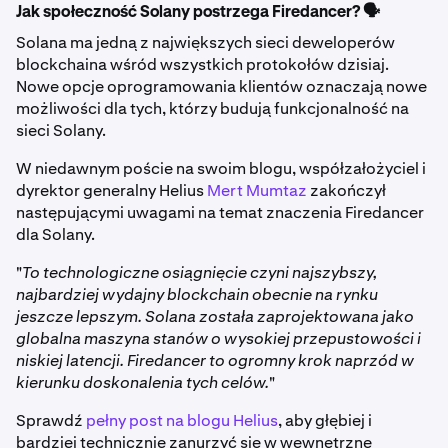
Jak społeczność Solany postrzega Firedancer? 🗣️
Solana ma jedną z największych sieci deweloperów
blockchaina wśród wszystkich protokołów dzisiaj.
Nowe opcje oprogramowania klientów oznaczają nowe
możliwości dla tych, którzy budują funkcjonalność na
sieci Solany.
W niedawnym poście na swoim blogu, współzałożyciel i
dyrektor generalny Helius
Mert Mumtaz
zakończył
następującymi uwagami na temat znaczenia Firedancer
dla Solany.
"
To technologiczne osiągnięcie czyni najszybszy,
najbardziej wydajny blockchain obecnie na rynku
jeszcze lepszym. Solana została zaprojektowana jako
globalna maszyna stanów o wysokiej przepustowości i
niskiej latencji. Firedancer to ogromny krok naprzód w
kierunku doskonalenia tych celów.
"
Sprawdź
pełny post na blogu Helius
, aby głębiej i
bardziej technicznie zanurzyć się w wewnętrzne