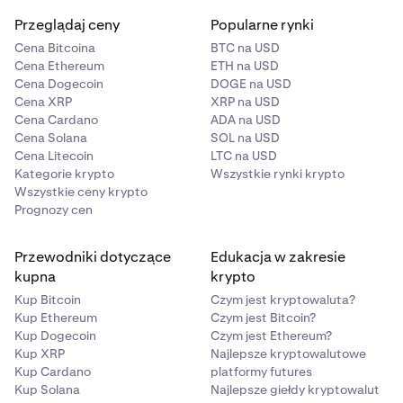
Przeglądaj ceny
Popularne rynki
Cena Bitcoina
BTC na USD
Cena Ethereum
ETH na USD
Cena Dogecoin
DOGE na USD
Cena XRP
XRP na USD
Cena Cardano
ADA na USD
Cena Solana
SOL na USD
Cena Litecoin
LTC na USD
Kategorie krypto
Wszystkie rynki krypto
Wszystkie ceny krypto
Prognozy cen
Przewodniki dotyczące
Edukacja w zakresie
kupna
krypto
Kup Bitcoin
Czym jest kryptowaluta?
Kup Ethereum
Czym jest Bitcoin?
Kup Dogecoin
Czym jest Ethereum?
Kup XRP
Najlepsze kryptowalutowe
Kup Cardano
platformy futures
Kup Solana
Najlepsze giełdy kryptowalut