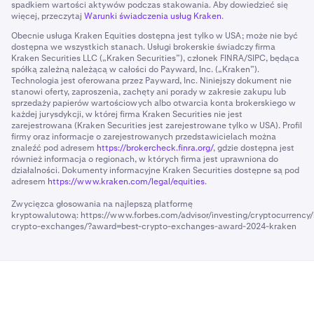
spadkiem wartości aktywów podczas stakowania. Aby dowiedzieć się
więcej, przeczytaj
Warunki świadczenia usług Kraken
.
Obecnie usługa Kraken Equities dostępna jest tylko w USA; może nie być
dostępna we wszystkich stanach. Usługi brokerskie świadczy firma
Kraken Securities LLC („Kraken Securities”), członek FINRA/SIPC, będąca
spółką zależną należącą w całości do Payward, Inc. („Kraken”).
Technologia jest oferowana przez Payward, Inc. Niniejszy dokument nie
stanowi oferty, zaproszenia, zachęty ani porady w zakresie zakupu lub
sprzedaży papierów wartościowych albo otwarcia konta brokerskiego w
każdej jurysdykcji, w której firma Kraken Securities nie jest
zarejestrowana (Kraken Securities jest zarejestrowane tylko w USA). Profil
firmy oraz informacje o zarejestrowanych przedstawicielach można
znaleźć pod adresem
https://brokercheck.finra.org/
, gdzie dostępna jest
również informacja o regionach, w których firma jest uprawniona do
działalności. Dokumenty informacyjne Kraken Securities dostępne są pod
adresem
https://www.kraken.com/legal/equities
.
Zwycięzca głosowania na najlepszą platformę
kryptowalutową:
https://www.forbes.com/advisor/investing/cryptocurrency/
crypto-exchanges/?award=best-crypto-exchanges-award-2024-kraken