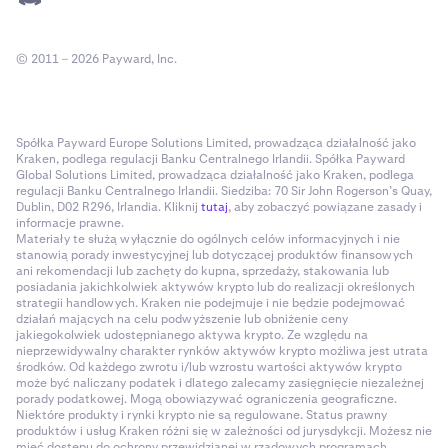
© 2011 – 2026 Payward, Inc.
Spółka Payward Europe Solutions Limited, prowadząca działalność jako
Kraken, podlega regulacji Banku Centralnego Irlandii. Spółka Payward
Global Solutions Limited, prowadząca działalność jako Kraken, podlega
regulacji Banku Centralnego Irlandii. Siedziba: 70 Sir John Rogerson’s Quay,
Dublin, D02 R296, Irlandia. Kliknij
tutaj
, aby zobaczyć powiązane zasady i
informacje prawne.
Materiały te służą wyłącznie do ogólnych celów informacyjnych i nie
stanowią porady inwestycyjnej lub dotyczącej produktów finansowych
ani rekomendacji lub zachęty do kupna, sprzedaży, stakowania lub
posiadania jakichkolwiek aktywów krypto lub do realizacji określonych
strategii handlowych. Kraken nie podejmuje i nie będzie podejmować
działań mających na celu podwyższenie lub obniżenie ceny
jakiegokolwiek udostępnianego aktywa krypto. Ze względu na
nieprzewidywalny charakter rynków aktywów krypto możliwa jest utrata
środków. Od każdego zwrotu i/lub wzrostu wartości aktywów krypto
może być naliczany podatek i dlatego zalecamy zasięgnięcie niezależnej
porady podatkowej. Mogą obowiązywać ograniczenia geograficzne.
Niektóre produkty i rynki krypto nie są regulowane. Status prawny
produktów i usług Kraken różni się w zależności od jurysdykcji. Możesz nie
mieć dostępu do ochrony przewidzianej w rządowych programach