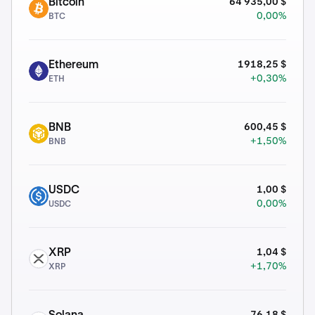
64 935,00 $
Bitcoin
BTC
0,00%
BTC
1918,25 $
Ethereum
ETH
+0,30%
ETH
600,45 $
BNB
BNB
+1,50%
BNB
1,00 $
USDC
USDC
0,00%
USDC
1,04 $
XRP
XRP
+1,70%
XRP
76,18 $