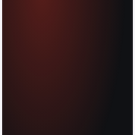
Globalna aplikacja do obsługi
płatności
Płać krypto lub gotówką u ponad 80 mln
sprzedawców na całym świecie. Zarabiaj APY
od swojego salda. Wysyłaj środki natychmiast
w dowolne miejsce na świecie, bez opłat.
Załóż darmowe konto