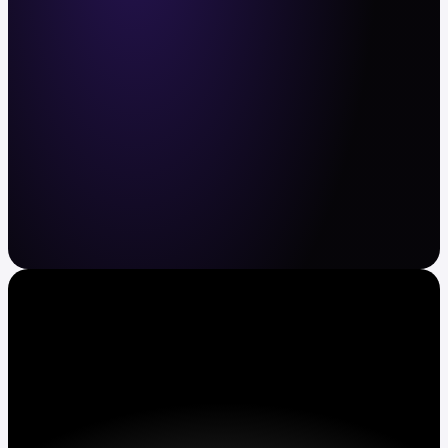
Zarejestruj się
Krypto i akcje bez komplikacji
Kupuj i sprzedawaj BTC, ETH, XRP, TSLA, AAPL
i nie tylko. Zautomatyzuj regularne zakupy.