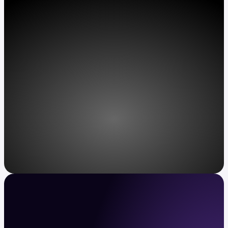
Zarabiaj APY na posiadanych aktywach.
Pobierz Kraken