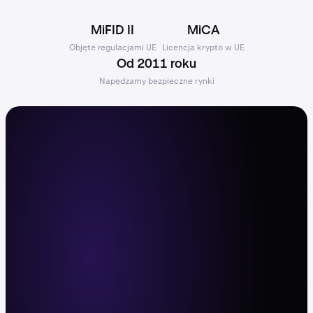
MiFID II
MiCA
Objęte regulacjami UE
Licencja krypto w UE
Od 2011 roku
Napędzamy bezpieczne rynki
Centrum dowodzenia dla
aktywnych traderów
Handluj z dźwignią, wysoką płynnością i
szybką realizacją zleceń na ponad 600 parach
krypto oraz 11 000+ akcjach i ETF-ach. W
przeglądarce, w aplikacji mobilnej i przez API.