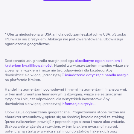
* Oferta niedostępna w USA ani dla osób zamieszkałych w USA. xStocks
IPO wiążą się z ryzykiem. Alokacja nie jest gwarantowana. Obowiązują
ograniczenia geograficzne.
Dostępność usług handlu margin podlega
określonym ograniczeniom i
kryteriom kwalifikowalności
. Handel z wykorzystaniem marginu wiąże się
z pewnym ryzykiem i może nie być odpowiedni dla każdego. Aby
dowiedzieć się więcej, przeczytaj
Oświadczenie dotyczące handlu margin
na platformie Kraken.
Handel instrumentami pochodnymi i innymi instrumentami finansowymi,
w tym instrumentami finansowymi z dźwignią, wiąże się ze znacznym
ryzykiem i nie jest odpowiedni dla wszystkich inwestorów. Aby
dowiedzieć się więcej, przeczytaj
Informacje o ryzyku
.
Obowiązują ograniczenia geograficzne. Prognozowana stopa roczna ma
charakter szacunkowy, opiera się na średniej kwocie nagród za staking
(przed naliczeniem prowizji) z poprzedniego okresu i może ulec zmianie.
Stakowanie wiąże się z ryzykiem, w tym brakiem gwarancji nagród,
potencjalną stratą w wyniku slashingu lub ataków hakerskich oraz