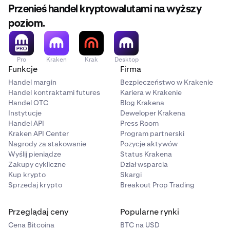
Przenieś handel kryptowalutami na wyższy
poziom.
Pro
Kraken
Krak
Desktop
Funkcje
Firma
Handel margin
Bezpieczeństwo w Krakenie
Handel kontraktami futures
Kariera w Krakenie
Handel OTC
Blog Krakena
Instytucje
Deweloper Krakena
Handel API
Press Room
Kraken API Center
Program partnerski
Nagrody za stakowanie
Pozycje aktywów
Wyślij pieniądze
Status Krakena
Zakupy cykliczne
Dział wsparcia
Kup krypto
Skargi
Sprzedaj krypto
Breakout Prop Trading
Przeglądaj ceny
Popularne rynki
Cena Bitcoina
BTC na USD