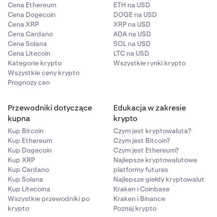
Cena Ethereum
ETH na USD
Cena Dogecoin
DOGE na USD
Cena XRP
XRP na USD
Cena Cardano
ADA na USD
Cena Solana
SOL na USD
Cena Litecoin
LTC na USD
Kategorie krypto
Wszystkie rynki krypto
Wszystkie ceny krypto
Prognozy cen
Przewodniki dotyczące
Edukacja w zakresie
kupna
krypto
Kup Bitcoin
Czym jest kryptowaluta?
Kup Ethereum
Czym jest Bitcoin?
Kup Dogecoin
Czym jest Ethereum?
Kup XRP
Najlepsze kryptowalutowe
Kup Cardano
platformy futures
Kup Solana
Najlepsze giełdy kryptowalut
Kup Litecoina
Kraken i Coinbase
Wszystkie przewodniki po
Kraken i Binance
krypto
Poznaj krypto