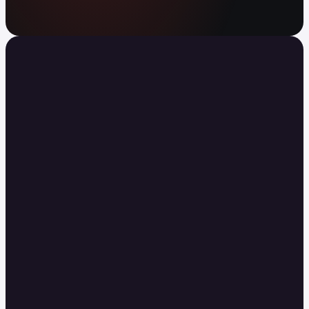
Twój agent może teraz handlować
Kraken CLI dla agentów AI i handlu na
globalnych rynkach.
Instaluj
KRAKEN CLI
Set up a paper trading DCA
[Enter]
simulation
Watch ETH, SOL, and BTC for 30 seconds.