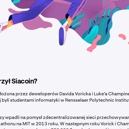
zył Siacoin?
ałożona przez deweloperów Davida Voricka i Luke’a Champin
j byli studentami informatyki w Rensselaer Polytechnic Insti
szy wpadli na pomysł zdecentralizowanej sieci przechowywan
athonu na MIT w 2013 roku. W następnym roku Vorick i Champ