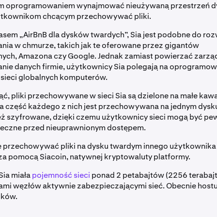
m oprogramowaniem wynajmować nieużywaną przestrzeń d
ytkownikom chcącym przechowywać pliki.
sem „AirBnB dla dysków twardych”, Sia jest podobne do ro
ia w chmurze, takich jak te oferowane przez gigantów
nych, Amazona czy Google. Jednak zamiast powierzać zarząd
ie danych firmie, użytkownicy Sia polegają na oprogramowa
 sieci globalnych komputerów.
ąć, pliki przechowywane w sieci Sia są dzielone na małe kawał
lka część każdego z nich jest przechowywana na jednym dysk
ież szyfrowane, dzięki czemu użytkownicy sieci mogą być pew
ieczne przed nieuprawnionym dostępem.
 przechowywać pliki na dysku twardym innego użytkownika 
 za pomocą Siacoin, natywnej kryptowaluty platformy.
Sia miała
pojemność sieci
ponad 2 petabajtów (2256 terabajt
ami węzłów aktywnie zabezpieczającymi sieć. Obecnie hostu
ików.