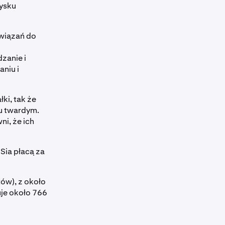
ysku
związań do
zanie i
niu i
ki, tak że
u twardym.
ni, że ich
Sia płacą za
ów), z około
je około 766