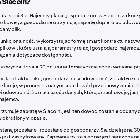
a Siacoin?
luta sieci Sia. Najemcy płacą gospodarzom w Siacoin za korzy
yskowej, a gospodarze otrzymują zapłatę dopiero po udowod
any plik.
 funkcjonalność, wykorzystując formę smart kontraktu nazy
plików”, które ustalają parametry relacji gospodarz-najemca, 
iązania dotyczące dostępności.
zazwyczaj trwają 90 dni i są automatycznie egzekwowane prz
iu kontraktu pliku, gospodarz musi udowodnić, że faktyczni
deklaruje, w procesie znanym jako dowód przechowywania, k
udowodnić, że mała część danych, którą przechowuje, jest 
 najemcy.
zymuje zapłatę w Siacoin, jeśli ten dowód zostanie dodany 
w określonym czasie.
ostaną przesłane i rozesłane do gospodarzy, Sia dzieli je na 3
 jest zaszyfrowany. Zapewnia to, że sieć nie jest narażona n