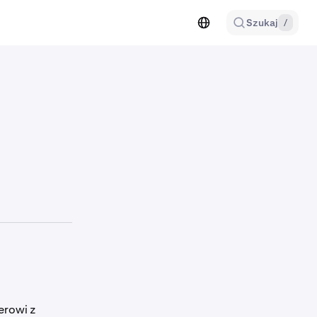
Szukaj
/
erowi z