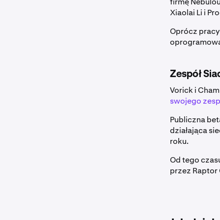
firmę Nebulo
Xiaolai Li i P
Oprócz pracy 
oprogramowan
Zespół Sia
Vorick i Cham
swojego zesp
Publiczna bet
działająca si
roku.
Od tego czasu
przez Raptor G