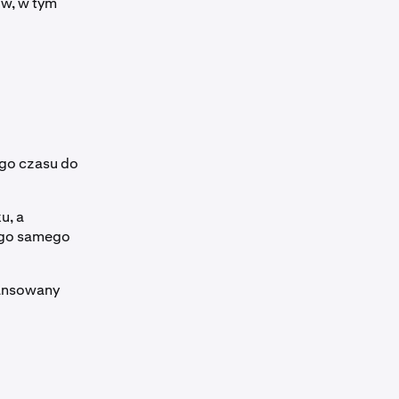
ów, w tym
ego czasu do
u, a
tego samego
nansowany