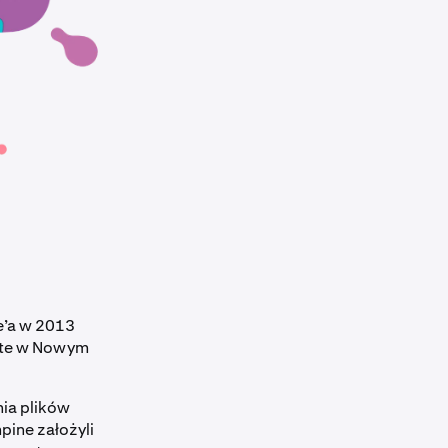
e’a w 2013
tute w Nowym
ia plików
ine założyli