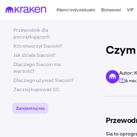
Klienci indywidualni
Biznesowi
VIP
Przewodnik dla
początkujących
Kto stworzył Siacoin?
Czym j
Jak działa Siacoin?
Dlaczego Siacoin ma
wartość?
Autor: 
Dlaczego używać Siacoin?
6 min
Zacznij kupować SC
Zarejestruj się
Przewodn
Sia to oprog