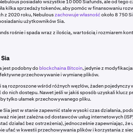
bulous posiadało wszystkie 10 000 Siafunds, ale od tego c
a kilka sprzedaży tokenów, aby pomóc w finansowaniu rozwo
h z 2020 roku, Nebulous
zachowuje własność
około 8 750 Si
 posiadaniu użytkowników Sia.
nds rośnie i spada wraz z ilością, wartością i rozmiarem ko
 Sia
a jest podobny do
blockchaina Bitcoin
, jedynie z modyfikacja
efektywne przechowywanie i wymianę plików.
i są rozproszone wśród różnych węzłów, żaden pojedynczy w
do nich dostępu. Nawet jeśli w jakiś sposób uzyskali klucz 
liby tylko ułamek przechowywanego pliku.
e Sia jest w stanie zapewnić stale wysoki czas działania, podo
eważ nie jest zależna od dostawców usług internetowych (ISP)
tać działać bez ostrzeżenia), jednocześnie zapewniając, że
ie ufać w kwestii przechowywania plików i korzystania z siec