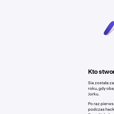
Kto stwor
Sia została z
roku, gdy oba
Jorku.
Po raz pierw
podczas hack