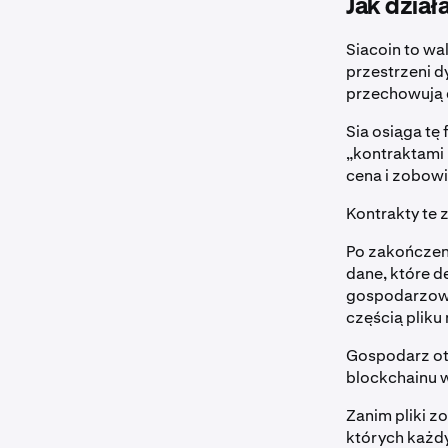
Jak dział
Siacoin to wa
przestrzeni d
przechowują d
Sia osiąga tę
„kontraktami 
cena i zobow
Kontrakty te 
Po zakończen
dane, które 
gospodarzowi 
częścią pliku
Gospodarz otr
blockchainu 
Zanim pliki z
których każdy