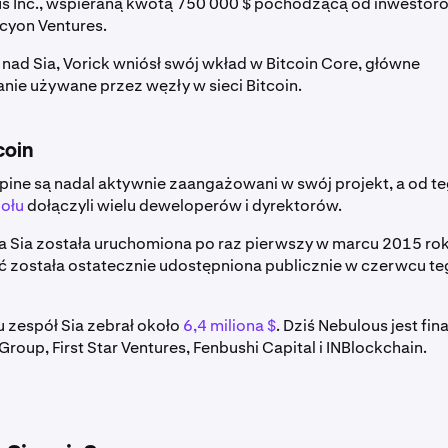
us Inc., wspieraną kwotą 750 000 $ pochodzącą od inwestor
rocyon Ventures.
nad Sia, Vorick wniósł swój wkład w Bitcoin Core, główne
ie używane przez węzły w sieci Bitcoin.
coin
pine są nadal aktywnie zaangażowani w swój projekt, a od t
ołu
dołączyli wielu deweloperów i dyrektorów.
a Sia została uruchomiona po raz pierwszy w marcu 2015 rok
eć została ostatecznie udostępniona publicznie w czerwcu 
 zespół Sia zebrał około
6,4 miliona $
. Dziś Nebulous jest fi
roup, First Star Ventures, Fenbushi Capital i INBlockchain.