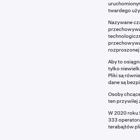
uruchomiony
twardego uż
Nazywane cza
przechowywan
technologicz
przechowywan
rozproszonej
Aby to osiągn
tylko niewie
Pliki są równ
dane są bezp
Osoby chcące
ten przywilej
W 2020 roku 
333 operator
terabajtów pl