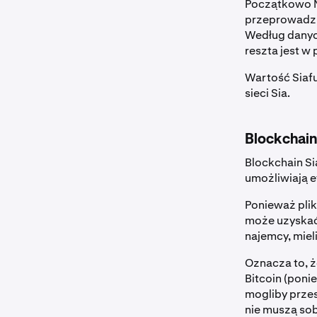
Początkowo Ne
przeprowadził
Według danyc
reszta jest w
Wartość Siafu
sieci Sia.
Blockchain
Blockchain Si
umożliwiają 
Ponieważ plik
może uzyskać 
najemcy, mie
Oznacza to, ż
Bitcoin (poni
mogliby przes
nie muszą sob