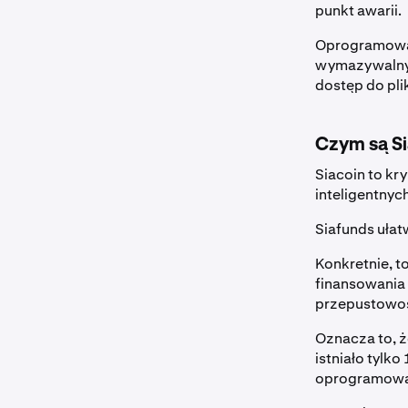
punkt awarii.
Oprogramowa
wymazywalnym
dostęp do plik
Czym są S
Siacoin to kr
inteligentnyc
Siafunds ułat
Konkretnie, t
finansowania 
przepustowośc
Oznacza to, ż
istniało tylk
oprogramowan