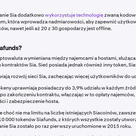
nie Sia dodatkowo
wykorzystuje technologię
zwaną kodow
, która wprowadza nadmiarowości, aby zapewnić użytkow
ów, nawet jeśli aż 20 z 30 gospodarzy jest offline.
iafunds?
yptowaluta wymieniana między najemcami a hostami, służąca 
h kontraktów Sia. Sieć posiada jednak również inny token, Si
wiają rozwój sieci Sia, zachęcając więcej użytkowników do 
okeny uprawniają posiadaczy do 3,9% udziału w każdym źród
po zakończeniu kontraktu, włączając w to opłaty najemców,
i i zabezpieczenie hosta.
e choć nie ma limitu na liczbę istniejących Siacoinów, zawsz
o 10 000 tokenów Siafunds, z których wszystkie zostały utwo
ie Sia zostało po raz pierwszy uruchomione w 2015 roku.