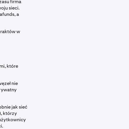
zasu firma
ju sieci.
afunds, a
ntraktów w
mi, które
ęzeł nie
prywatny
bnie jak sieć
, którzy
 użytkownicy
i.