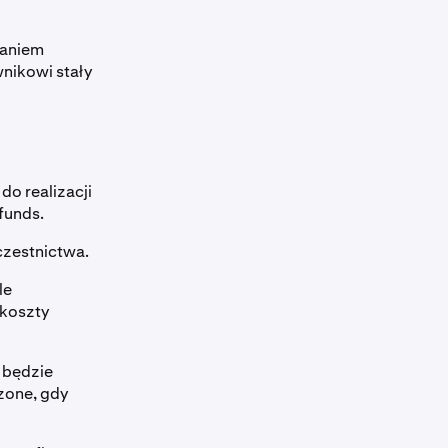
aniem
nikowi stały
do realizacji
afunds.
uczestnictwa.
le
 koszty
e będzie
rzone, gdy