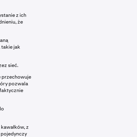
stanie z ich
nieniu, że
waną
takie jak
ez sieć.
e przechowuje
tóry pozwala
faktycznie
do
0 kawałków, z
a pojedynczy