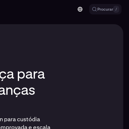
Procurar
/
nça para
nanças
n para custódia
omprovada e escala