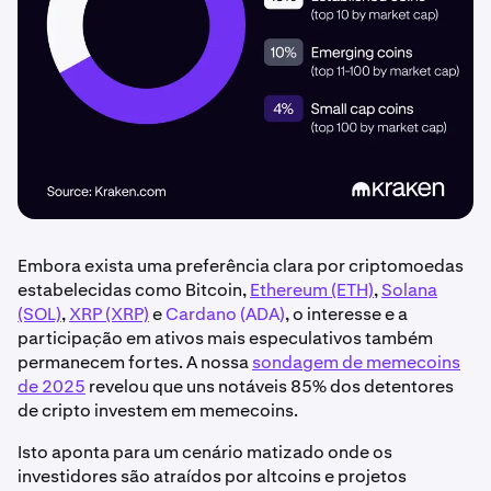
Embora exista uma preferência clara por criptomoedas
estabelecidas como Bitcoin,
Ethereum (ETH)
,
Solana
(SOL)
,
XRP (XRP)
e
Cardano (ADA)
, o interesse e a
participação em ativos mais especulativos também
permanecem fortes. A nossa
sondagem de memecoins
de 2025
revelou que uns notáveis 85% dos detentores
de cripto investem em memecoins.
Isto aponta para um cenário matizado onde os
investidores são atraídos por altcoins e projetos