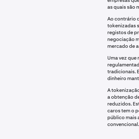
empresas que 
as quais são 
Ao contrário 
tokenizadas s
registos de p
negociação ma
mercado de a
Uma vez que 
regulamentad
tradicionais.
dinheiro man
A tokenização
a obtenção de
reduzidos. Es
caros tem o p
público mais 
convencional