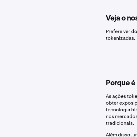
Veja o no
Prefere ver d
tokenizadas.
Porque é 
As ações toke
obter exposiç
tecnologia bl
nos mercados 
tradicionais.
Além disso, u