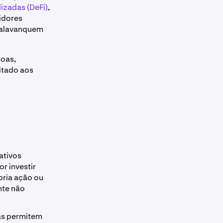
izadas (DeFi)
,
tidores
 alavanquem
soas,
itado aos
ativos
r investir
pria ação ou
nte não
das permitem