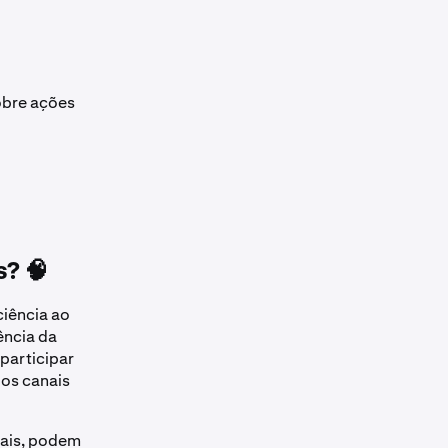
sobre ações
s? 🧠
ciência ao
ência da
participar
 os canais
tais, podem