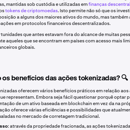
das, mantidas sob custódia e utilizadas em
finanças descentral
ros
tokens de criptomoedas
. Isto permite não só que os inves
osição a alguns dos maiores ativos do mundo, mas também
pações em protocolos financeiros descentralizados.
rtunidades que antes estavam fora do alcance de muitas pes
te aqueles que se encontram em países com acesso mais lim
nceiros globais.
 os benefícios das ações tokenizadas? 🔍
nizadas oferecem vários benefícios práticos em relação aos 
ue representam. Embora seja fácil questionar porquê optar po
ntação de um ativo baseada em blockchain em vez da na pró
zação oferece várias eficiências e possibilidades que atualme
aladas no mercado de corretagem tradicional.
esso
: através da propriedade fracionada, as ações tokeniza