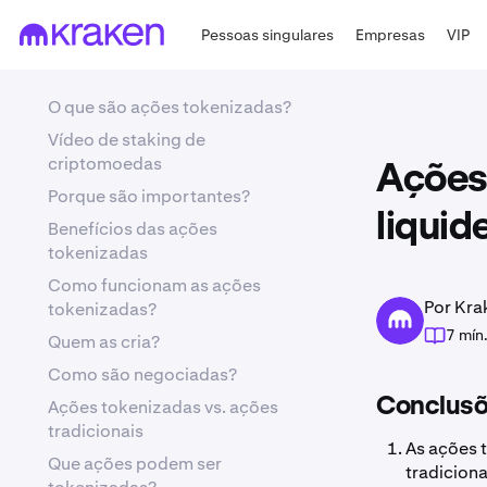
Pessoas singulares
Empresas
VIP
O que são ações tokenizadas?
Vídeo de staking de
criptomoedas
Ações
Porque são importantes?
liquid
Benefícios das ações
tokenizadas
Como funcionam as ações
Por Kra
tokenizadas?
7 mín
Quem as cria?
Como são negociadas?
Conclusõ
Ações tokenizadas vs. ações
tradicionais
As ações 
Que ações podem ser
tradicion