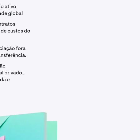
do ativo
ade global
ntratos
a de custos do
ciação fora
ansferência.
são
l privado,
ada e