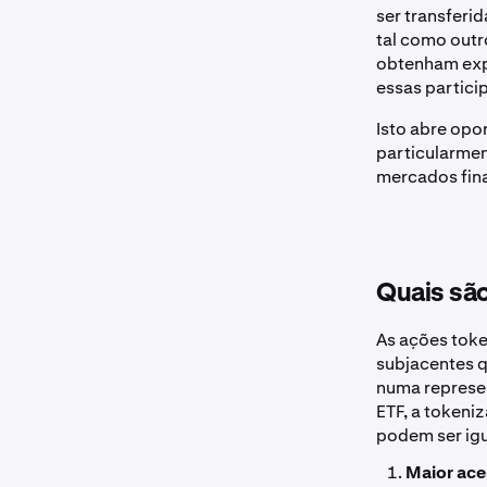
ser transferi
tal como out
obtenham exp
essas partici
Isto abre opo
particularmen
mercados fina
Quais são
As ações toke
subjacentes q
numa represe
ETF, a tokeni
podem ser igu
Maior ac