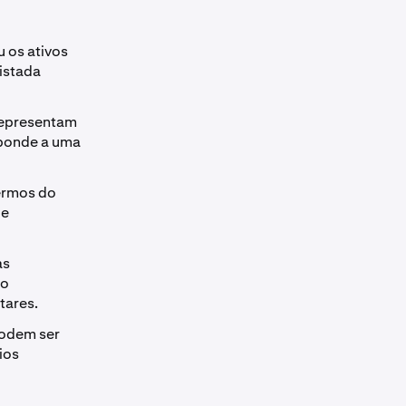
u os ativos
listada
 representam
sponde a uma
termos do
de
as
ao
tares.
podem ser
ios