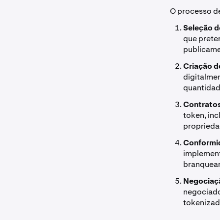
O processo de
Seleção d
que preten
publicame
Criação d
digitalme
quantidad
Contratos
token, inc
proprieda
Conformi
implement
branqueam
Negociaç
negociado
tokenizado