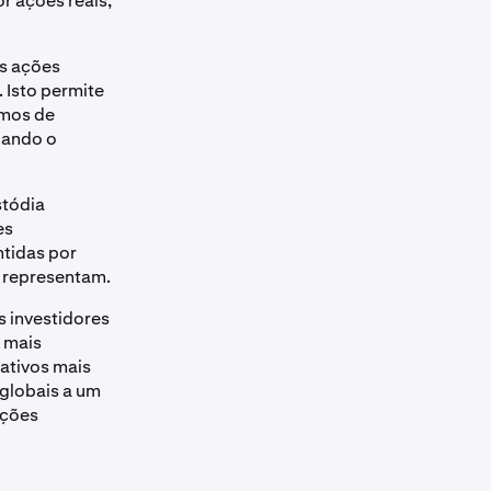
r ações reais,
as ações
 Isto permite
smos de
uando o
stódia
es
tidas por
 representam.
s investidores
 mais
ativos mais
 globais a um
ações