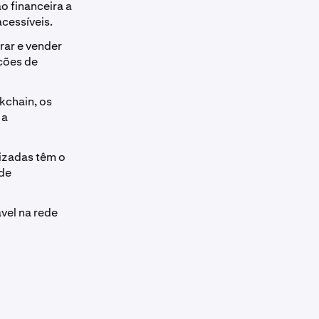
o financeira a
acessíveis.
rar e vender
ações de
ckchain, os
 a
nizadas têm o
 de
vel na rede