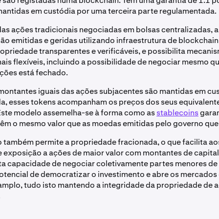
são registadas numa blockchain. Têm uma garantia de 1:1 po
mantidas em custódia por uma terceira parte regulamentada.
das ações tradicionais negociadas em bolsas centralizadas, 
ão emitidas e geridas utilizando infraestrutura de blockchain.
ropriedade transparentes e verificáveis, e possibilita mecani
is flexíveis, incluindo a possibilidade de negociar mesmo q
ções está fechado.
montantes iguais das ações subjacentes são mantidas em cu
a, esses tokens acompanham os preços dos seus equivalent
 Este modelo assemelha-se à forma como as
stablecoins
garan
têm o mesmo valor que as moedas emitidas pelo governo que
 também permite a propriedade fracionada, o que facilita ao
 exposição a ações de maior valor com montantes de capital
ta capacidade de negociar coletivamente partes menores de 
otencial de democratizar o investimento e abre os mercados
amplo, tudo isto mantendo a integridade da propriedade de 
.