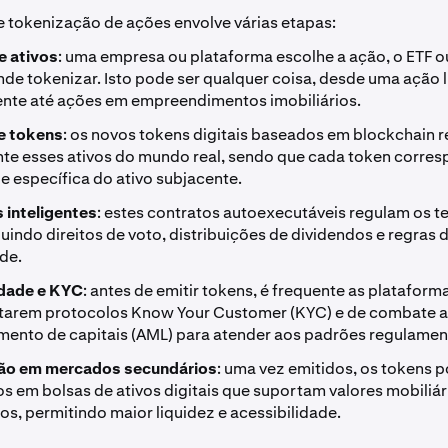
 tokenização de ações envolve várias etapas:
e ativos
: uma empresa ou plataforma escolhe a ação, o ETF o
de tokenizar. Isto pode ser qualquer coisa, desde uma ação 
nte até ações em empreendimentos imobiliários.
e tokens
: os novos tokens digitais baseados em blockchain
nte esses ativos do mundo real, sendo que cada token corre
e específica do ativo subjacente.
 inteligentes
: estes contratos autoexecutáveis regulam os 
luindo direitos de voto, distribuições de dividendos e regras 
de.
dade e KYC
: antes de emitir tokens, é frequente as plataform
arem protocolos Know Your Customer (KYC) e de combate 
ento de capitais (AML) para atender aos padrões regulamen
ão em mercados secundários
: uma vez emitidos, os tokens 
s em bolsas de ativos digitais que suportam valores mobiliár
s, permitindo maior liquidez e acessibilidade.