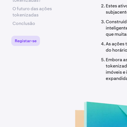
tokenizadas?
Estes ativ
O futuro das ações
subjacent
tokenizadas
Construíd
Conclusão
inteligent
que muitas
Registar-se
As ações 
do horário
Embora as
tokenizad
imóveis e
expandida