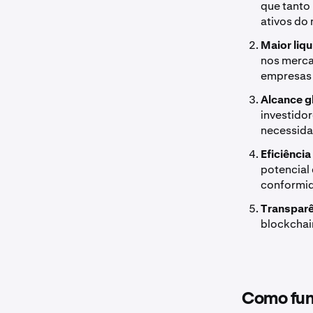
que tanto
ativos do 
Maior liq
nos merca
empresas p
Alcance g
investido
necessida
Eficiênci
potencial 
conformi
Transparê
blockchain
Como fun