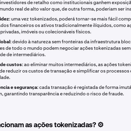
 investidores de retalho como institucionais ganhem exposiçã
mundo real de alto valor que, de outra forma, poderiam ser in
uidez
: uma vez tokenizados, poderá tornar-se mais fácil comp
dos financeiros os ativos tradicionalmente ilíquidos, como 
rivadas, imóveis ou colecionáveis físicos.
lobal
: devido à natureza sem fronteiras da infraestrutura blo
res de todo o mundo podem negociar ações tokenizadas sem
de de intermediários.
a de custos
: ao eliminar muitos intermediários, as ações toke
de reduzir os custos de transação e simplificar os processos
dade.
ncia e segurança
: cada transação é registada de forma imutá
, garantindo transparência e reduzindo o risco de fraude.
cionam as ações tokenizadas? ⚙️