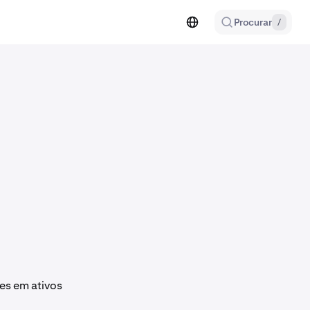
Procurar
/
es em ativos