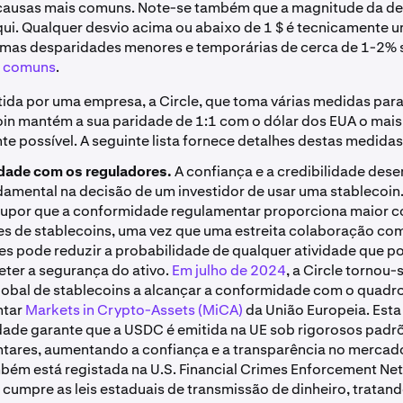
causas mais comuns. Note-se também que a magnitude da de
ui. Qualquer desvio acima ou abaixo de 1 $ é tecnicamente 
 mas desparidades menores e temporárias de cerca de 1-2% 
e comuns
.
ida por uma empresa, a Circle, que toma várias medidas para
oin mantém a sua paridade de 1:1 com o dólar dos EUA o mais
e possível. A seguinte lista fornece detalhes destas medidas
dade com os reguladores.
A confiança e a credibilidade d
damental na decisão de um investidor de usar uma stablecoin.
supor que a conformidade regulamentar proporciona maior c
res de stablecoins, uma vez que uma estreita colaboração co
es pode reduzir a probabilidade de qualquer atividade que p
er a segurança do ativo.
Em julho de 2024
, a Circle tornou-
lobal de stablecoins a alcançar a conformidade com o quadr
ntar
Markets in Crypto-Assets (MiCA)
da União Europeia. Esta
ade garante que a USDC é emitida na UE sob rigorosos padr
tares, aumentando a confiança e a transparência no mercad
mbém está registada na U.S. Financial Crimes Enforcement Ne
 cumpre as leis estaduais de transmissão de dinheiro, trata