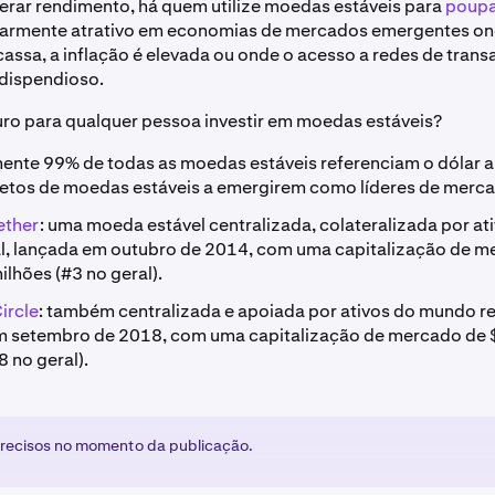
erar rendimento, há quem utilize moedas estáveis para
poupa
cularmente atrativo em economias de mercados emergentes o
cassa, a inflação é elevada ou onde o acesso a redes de transa
 dispendioso.
ro para qualquer pessoa investir em moedas estáveis?
nte 99% de todas as moedas estáveis referenciam o dólar 
jetos de moedas estáveis a emergirem como líderes de merc
ether
: uma moeda estável centralizada, colateralizada por at
l, lançada em outubro de 2014, com uma capitalização de m
ilhões (#3 no geral).
ircle
: também centralizada e apoiada por ativos do mundo re
m setembro de 2018, com uma capitalização de mercado de 
8 no geral).
recisos no momento da publicação.