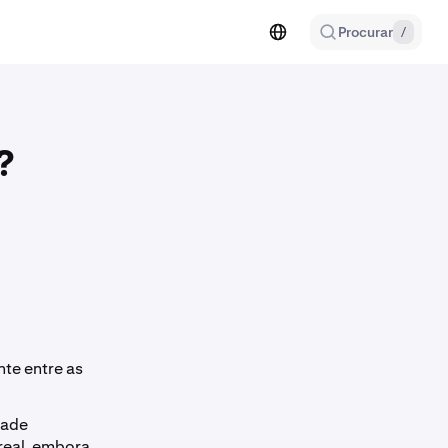
Procurar
/
?
te entre as
dade
real, embora