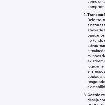
como uma 
compromis
Transparê
Deloitte,
a naturez
ativos de 
bancários.
no Fundo d
ativos ma
circulaçã
milhões d
existirem
logicamen
em respos
apoiada (o
resgatado
a estabil
Gestão re
deseja co