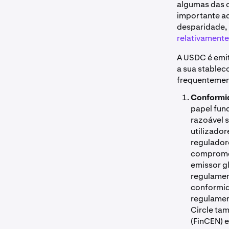
algumas das 
importante aq
desparidade,
relativament
A USDC é emit
a sua stablec
frequentement
Conformi
papel fun
razoável 
utilizado
regulador
compromet
emissor g
regulame
conformid
regulamen
Circle ta
(FinCEN) e