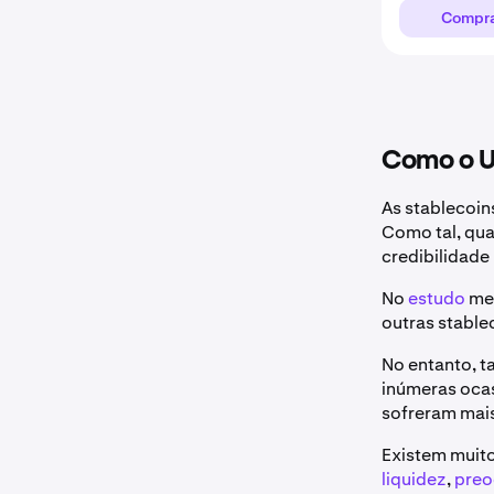
Compr
Como o US
As stablecoin
Como tal, qua
credibilidade
No
estudo
men
outras stable
No entanto, t
inúmeras oca
sofreram mai
Existem muito
liquidez
,
preo