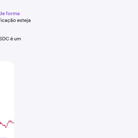
 de forma
icação esteja
USDC é um