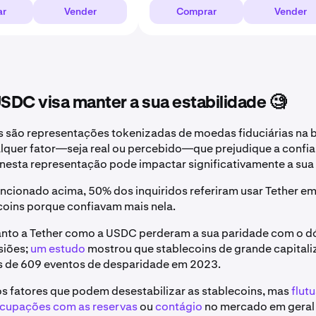
ar
Vender
Comprar
Vender
DC visa manter a sua estabilidade 🧐
s são representações tokenizadas de moedas fiduciárias na 
lquer fator—seja real ou percebido—que prejudique a confia
 nesta representação pode impactar significativamente a sua 
cionado acima, 50% dos inquiridos referiram usar Tether em
coins porque confiavam mais nela.
anto a Tether como a USDC perderam a sua paridade com o d
siões;
um estudo
mostrou que stablecoins de grande capital
s de 609 eventos de desparidade em 2023.
s fatores que podem desestabilizar as stablecoins, mas
flut
cupações com as reservas
ou
contágio
no mercado em gera