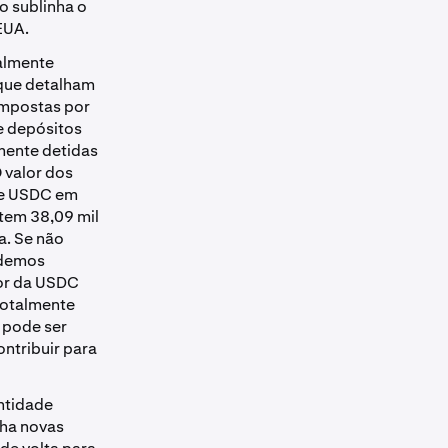
o sublinha o
EUA.
almente
ue detalham
ompostas por
 e depósitos
lmente detidas
 valor dos
de USDC em
stem 38,09 mil
a. Se não
odemos
lor da USDC
totalmente
 pode ser
ntribuir para
ntidade
nha novas