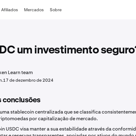
Afiliados
Mercados
Sobre
SDC um investimento seguro
ken Learn team
n.
17 de dezembro de 2024
s conclusões
uma stablecoin centralizada que se classifica consistentemen
riptomoedas por capitalização de mercado.
oin USDC visa manter a sua estabilidade através da conformi
tar e reservas transparentes, apoiadas por ativos do mundo 