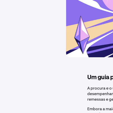
Um guia p
A procura e o
desempenhand
remessas e ge
Embora a maio