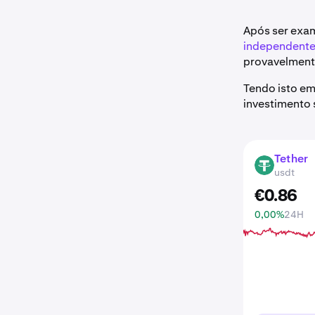
Após ser exam
independent
provavelmente
Tendo isto em
investimento 
Tether
USDT
usdt
€
0
.
86
0,00%
24H