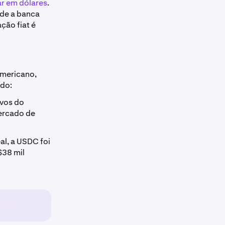
r em dólares
.
nde a banca
ção fiat é
americano,
ado:
ivos do
ercado de
al, a USDC foi
$38 mil