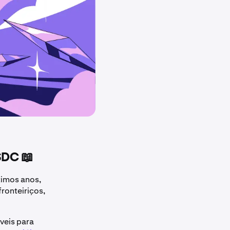
SDC 📖
timos anos,
onteiriços,
veis para