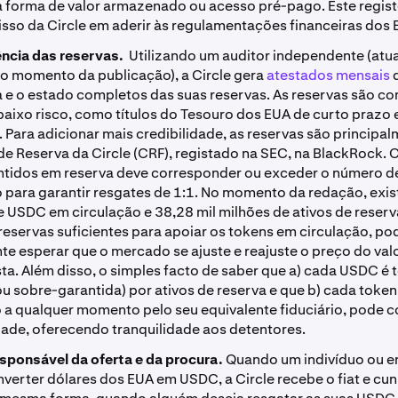
forma de valor armazenado ou acesso pré-pago. Este regist
so da Circle em aderir às regulamentações financeiras dos 
ncia das reservas.
Utilizando um auditor independente (atu
 no momento da publicação), a Circle gera
atestados mensais
q
a e o estado completos das suas reservas. As reservas são c
baixo risco, como títulos do Tesouro dos EUA de curto prazo
 Para adicionar mais credibilidade, as reservas são principa
e Reserva da Circle (CRF), registado na SEC, na BlackRock. O
ntidos em reserva deve corresponder ou exceder o número 
o para garantir resgates de 1:1. No momento da redação, exi
e USDC em circulação e 38,28 mil milhões de ativos de reserv
 reservas suficientes para apoiar os tokens em circulação, p
te esperar que o mercado se ajuste e reajuste o preço do va
ta. Além disso, o simples facto de saber que a) cada USDC é 
u sobre-garantida) por ativos de reserva e que b) cada token
 a qualquer momento pelo seu equivalente fiduciário, pode co
idade, oferecendo tranquilidade aos detentores.
sponsável da oferta e da procura.
Quando um indivíduo ou e
nverter dólares dos EUA em USDC, a Circle recebe o fiat e cu