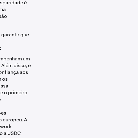
sparidade é
uma
são
 garantir que
:
esempenham um
 Além disso, é
onfiança aos
m os
ossa
se o primeiro
o
ões
o europeu. A
twork
ndo a USDC