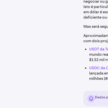
negociar ou g
Isto é parti
em dólar é es
deficiente ou
Mas será segu
Aproximadame
com dois pro
USDT da T
mundo rea
$132 mil m
USDC da C
lançada e
milhões (#
Dados p