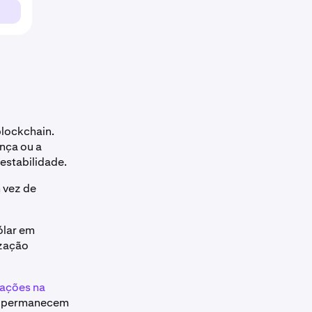
blockchain.
nça ou a
estabilidade.
 vez de
ólar em
ização
uações na
l permanecem