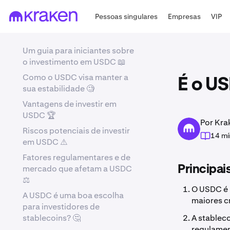
Pessoas singulares
Empresas
VIP
Um guia para iniciantes sobre
o investimento em USDC 📖
Como o USDC visa manter a
É o U
sua estabilidade 🧐
Vantagens de investir em
USDC 🏆
Por Kra
Riscos potenciais de investir
14 mí
em USDC ⚠️
Fatores regulamentares e de
mercado que afetam a USDC
Principai
⚖️
O USDC é 
A USDC é uma boa escolha
maiores c
para investidores de
stablecoins? 🤔
A stablec
regulamen