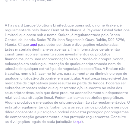
© 2011 - 2026 Payward, Inc.
A Payward Europe Solutions Limited, que opera sob o nome Kraken, é
regulamentada pelo Banco Central da Irlanda. A Payward Global Solutions
Limited, que opera sob o nome Kraken, é regulamentada pelo Banco
Central da Irlanda. Sede: 70 Sir John Rogerson’s Quay, Dublin, D02 R296,
Irlanda. Clique
aqui
para obter políticas e divulgações relacionadas.
Estes materiais destinam-se apenas a fins informativos gerais e não
constituem aconselhamento sobre investimentos ou produtos
financeiros, nem uma recomendação ou solicitação de compra, venda,
colocação em staking ou retenção de qualquer criptomoeda nem de
adoção de qualquer estratégia de negociação específica. A Kraken não
trabalha, nem o irá fazer no futuro, para aumentar ou diminuir o preço de
qualquer criptoativo disponível em particular. A natureza imprevisível dos
mercados de criptoativos pode resultar na perda de fundos. Poderão ser
cobrados impostos sobre qualquer retorno e/ou aumento no valor dos
seus criptoativos, pelo que deve procurar aconselhamento independente
relativo à sua situação fiscal. Podem aplicar-se restrições geográficas.
Alguns produtos e mercados de criptomoedas não são regulamentados. O
estatuto regulamentar da Kraken para os seus vários produtos e serviços
difere consoante a jurisdição e poderá não estar protegido por programas
de compensação governamental e/ou proteção regulamentar. Consulte
as divulgações legais de cada jurisdição (
aqui
).