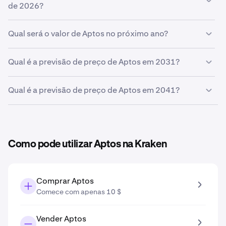
preço atinja
de 2026?
0,51 €
no final do mês.
Com base na sua previsão de taxa de crescimento de
Qual será o valor de Aptos no próximo ano?
5%
, a
previsão de preço de Aptos até ao final de 2026
é
0,52 €
Com base na sua projeção de crescimento, a
previsão
Qual é a previsão de preço de Aptos em 2031?
de preço de Aptos em 2027
é
0,54 €
.
Baseado na sua projeção de crescimento introduzida na
Qual é a previsão de preço de Aptos em 2041?
ferramenta de previsão de preço, a previsão de preço de
Aptos
em 2031 é
0,65 €
.
Com base na projeção de crescimento inserida na
ferramenta de previsão de preços, a
previsão de preço
de Aptos em 2041
é
1,06 €
.
Como pode utilizar Aptos na Kraken
Comprar Aptos
Comece com apenas 10 $
Vender Aptos