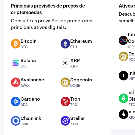
Principais previsões de preços de
Ativos
criptomoedas
Descub
Consulte as previsões de preços dos
semelha
principais ativos digitais.
Int
Bitcoin
Ethereum
Co
ICP
BTC
ETH
BTC
ETH
ICP
Do
DOGE
Solana
XRP
DO
SOL
XRP
SOL
XRP
Ini
INIT
Avalanche
Dogecoin
INIT
AVAX
DOGE
AVAX
DOGE
Et
Cardano
Tron
Cl
ETC
ADA
TRX
ADA
TRX
ET
xi
XION
Chainlink
Stellar
XI
LINK
XLM
LINK
XLM