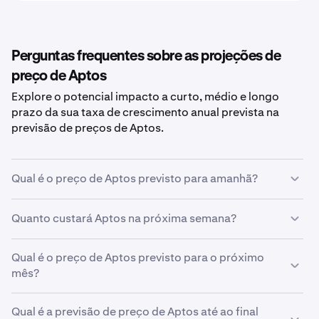
Perguntas frequentes sobre as projeções de
preço de Aptos
Explore o potencial impacto a curto, médio e longo
prazo da sua taxa de crescimento anual prevista na
previsão de preços de Aptos.
Qual é o preço de Aptos previsto para amanhã?
Com a sua taxa de crescimento prevista de
5%
, a
Quanto custará Aptos na próxima semana?
previsão de preço de Aptos para amanhã
é
0,51 €
.
Utilizando a sua previsão de taxa de crescimento de
Qual é o preço de Aptos previsto para o próximo
5%
,
o preço estimado de
mês?
Aptos
para a próxima semana será
0,51 €
.
Se
Qual é a previsão de preço de Aptos até ao final
Aptos
crescer à taxa prevista de
5%
, espera-se que o