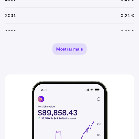
2031
0,21 €
2032
0,22 €
2033
0,23 €
Mostrar mais
2034
0,24 €
2035
0,25 €
2036
0,26 €
2037
0,28 €
2038
0,29 €