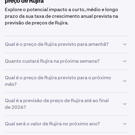
preço de Rujira
Explore o potencial impacto a curto, médio e longo
prazo da sua taxa de crescimento anual prevista na
previsão de preços de Rujira.
Qual é o preço de Rujira previsto para amanhã?
Com a sua taxa de crescimento prevista de
5%
, a
Quanto custará Rujira na próxima semana?
previsão de preço de Rujira para amanhã
é
0,16 €
.
Utilizando a sua previsão de taxa de crescimento de
Qual é o preço de Rujira previsto para o próximo
5%
,
o preço estimado de
mês?
Rujira
para a próxima semana será
0,16 €
.
Se
Qual é a previsão de preço de Rujira até ao final
Rujira
crescer à taxa prevista de
5%
, espera-se que o
preço atinja
de 2026?
0,16 €
no final do mês.
Com base na sua previsão de taxa de crescimento de
Qual será o valor de Rujira no próximo ano?
5%
, a
previsão de preço de Rujira até ao final de 2026
é