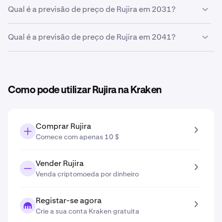
0,16 €
Com base na sua projeção de crescimento, a
previsão
Qual é a previsão de preço de Rujira em 2031?
de preço de Rujira em 2027
é
0,17 €
.
Baseado na sua projeção de crescimento introduzida na
Qual é a previsão de preço de Rujira em 2041?
ferramenta de previsão de preço, a previsão de preço de
Rujira
em 2031 é
0,21 €
.
Com base na projeção de crescimento inserida na
ferramenta de previsão de preços, a
previsão de preço
de Rujira em 2041
é
0,34 €
.
Como pode utilizar Rujira na Kraken
Comprar Rujira
Comece com apenas 10 $
Vender Rujira
Venda criptomoeda por dinheiro
Registar-se agora
Crie a sua conta Kraken gratuita