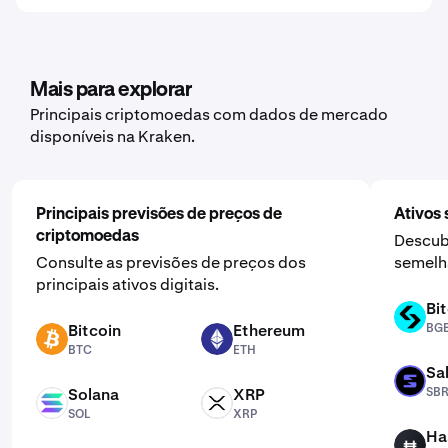
Mais para explorar
Principais criptomoedas com dados de mercado
disponíveis na Kraken.
Principais previsões de preços de
Ativos 
criptomoedas
Descub
Consulte as previsões de preços dos
semelha
principais ativos digitais.
Bi
BGB
Bitcoin
Ethereum
BG
BTC
ETH
BTC
ETH
Sa
SBR
Solana
XRP
SB
SOL
XRP
SOL
XRP
Ha
HFT