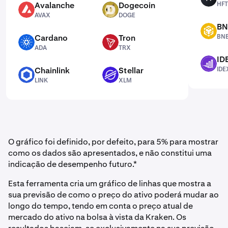
Avalanche
Dogecoin
HFT
AVAX
DOGE
AVAX
DOGE
BN
BNB
Cardano
Tron
BN
ADA
TRX
ADA
TRX
ID
IDEX
Chainlink
Stellar
IDE
LINK
XLM
LINK
XLM
O gráfico foi definido, por defeito, para 5% para mostrar
como os dados são apresentados, e não constitui uma
indicação de desempenho futuro.*
Esta ferramenta cria um gráfico de linhas que mostra a
sua previsão de como o preço do ativo poderá mudar ao
longo do tempo, tendo em conta o preço atual de
mercado do ativo na bolsa à vista da Kraken. Os