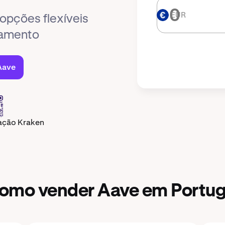
EUR
EUR
opções flexíveis
iamento
Aave
cação Kraken
omo vender Aave em Portug