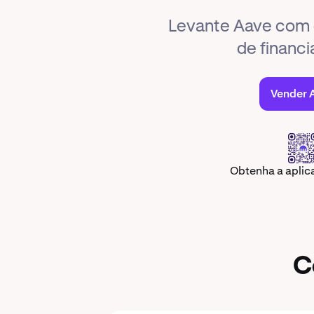
Levante Aave com 
de financ
Vender 
Obtenha a apli
C