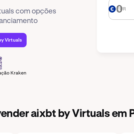
EUR
EUR
rtuals com opções
inanciamento
y Virtuals
cação Kraken
nder aixbt by Virtuals em 