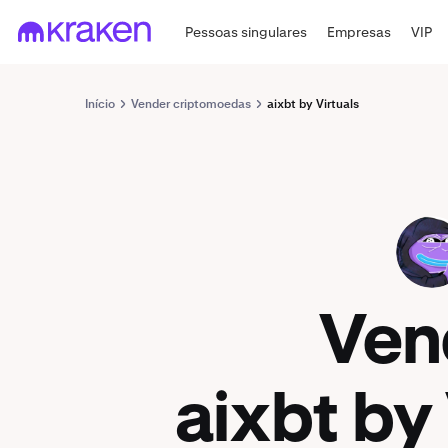
Pessoas singulares
Empresas
VIP
Início
Vender criptomoedas
aixbt by Virtuals
AIXBT
Ven
aixbt by 