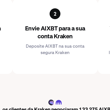
n
Envie AIXBT para a sua
conta Kraken
Deposite AIXBT na sua conta
segura Kraken
AIXBT
, os clientes da Kraken negociaram 133 275 AIXB