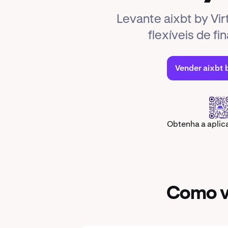
Levante aixbt by Vi
flexíveis de f
Vender aixbt b
Obtenha a apli
Como ve