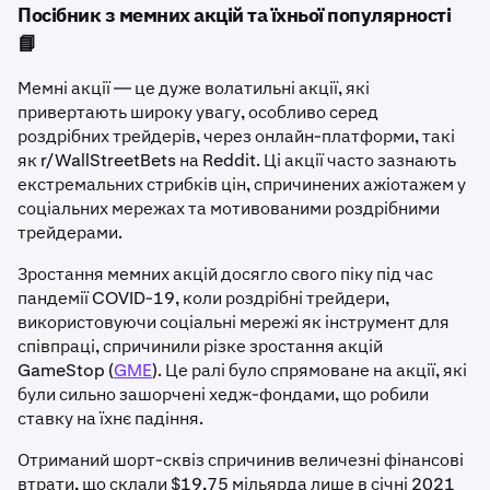
Посібник з мемних акцій та їхньої популярності
📘
Мемні акції — це дуже волатильні акції, які
привертають широку увагу, особливо серед
роздрібних трейдерів, через онлайн-платформи, такі
як r/WallStreetBets на Reddit. Ці акції часто зазнають
екстремальних стрибків цін, спричинених ажіотажем у
соціальних мережах та мотивованими роздрібними
трейдерами.
Зростання мемних акцій досягло свого піку під час
пандемії COVID-19, коли роздрібні трейдери,
використовуючи соціальні мережі як інструмент для
співпраці, спричинили різке зростання акцій
GameStop (
GME
). Це ралі було спрямоване на акції, які
були сильно зашорчені хедж-фондами, що робили
ставку на їхнє падіння.
Отриманий шорт-сквіз спричинив величезні фінансові
втрати, що склали $19,75 мільярда лише в січні 2021