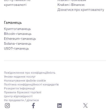
криптовалюті
Kraken і Binance:
Дізнатися про криптовалюту
Гаманець
Криптогаманець
Bitcoin-гаманець
Ethereum-гаманець
Solana-гаманець
USDT-гаманець
Повідомлення про конфіденційність
Умови надання послуг
Налаштування файлів cookie
Політика конфіденційності кандидатів
Розкриття інформації
Правила біржової торгівлі
Центр відповідності
Не продавати / ділитися