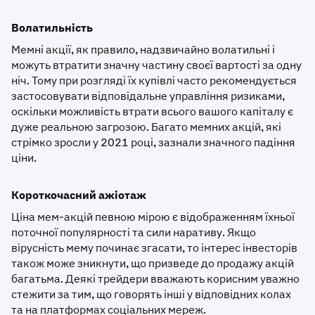
Волатильність
Мемні акції, як правило, надзвичайно волатильні і
можуть втратити значну частину своєї вартості за одну
ніч. Тому при розгляді їх купівлі часто рекомендується
застосовувати відповідальне управління ризиками,
оскільки можливість втрати всього вашого капіталу є
дуже реальною загрозою. Багато мемних акцій, які
стрімко зросли у 2021 році, зазнали значного падіння
ціни.
Короткочасний ажіотаж
Ціна мем-акцій певною мірою є відображенням їхньої
поточної популярності та сили наративу. Якщо
вірусність мему починає згасати, то інтерес інвесторів
також може зникнути, що призведе до продажу акцій
багатьма. Деякі трейдери вважають корисним уважно
стежити за тим, що говорять інші у відповідних колах
та на платформах соціальних мереж.