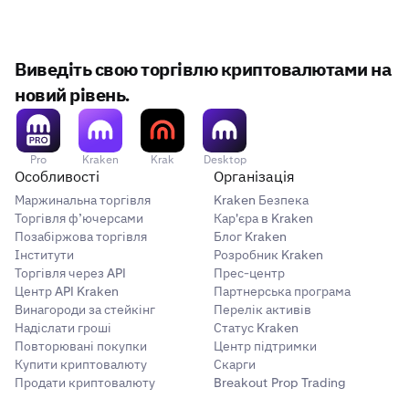
Виведіть свою торгівлю криптовалютами на
новий рівень.
Pro
Kraken
Krak
Desktop
Особливості
Організація
Маржинальна торгівля
Kraken Безпека
Торгівля ф’ючерсами
Кар'єра в Kraken
Позабіржова торгівля
Блог Kraken
Інститути
Розробник Kraken
Торгівля через API
Прес-центр
Центр API Kraken
Партнерська програма
Винагороди за стейкінг
Перелік активів
Надіслати гроші
Статус Kraken
Повторювані покупки
Центр підтримки
Купити криптовалюту
Скарги
Продати криптовалюту
Breakout Prop Trading