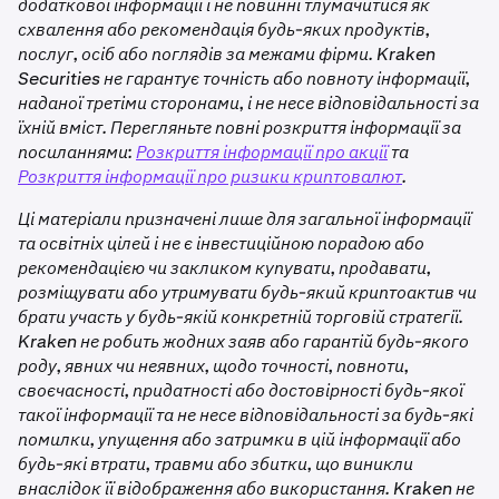
додаткової інформації і не повинні тлумачитися як
схвалення або рекомендація будь-яких продуктів,
послуг, осіб або поглядів за межами фірми. Kraken
Securities не гарантує точність або повноту інформації,
наданої третіми сторонами, і не несе відповідальності за
їхній вміст. Перегляньте повні розкриття інформації за
посиланнями:
Розкриття інформації про акції
та
Розкриття інформації про ризики криптовалют
.
Ці матеріали призначені лише для загальної інформації
та освітніх цілей і не є інвестиційною порадою або
рекомендацією чи закликом купувати, продавати,
розміщувати або утримувати будь-який криптоактив чи
брати участь у будь-якій конкретній торговій стратегії.
Kraken не робить жодних заяв або гарантій будь-якого
роду, явних чи неявних, щодо точності, повноти,
своєчасності, придатності або достовірності будь-якої
такої інформації та не несе відповідальності за будь-які
помилки, упущення або затримки в цій інформації або
будь-які втрати, травми або збитки, що виникли
внаслідок її відображення або використання. Kraken не