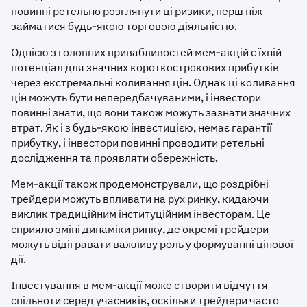
повинні ретельно розглянути ці ризики, перш ніж
займатися будь-якою торговою діяльністю.
Однією з головних привабливостей мем-акцій є їхній
потенціал для значних короткострокових прибутків
через екстремальні коливання цін. Однак ці коливання
цін можуть бути непередбачуваними, і інвестори
повинні знати, що вони також можуть зазнати значних
втрат. Як і з будь-якою інвестицією, немає гарантії
прибутку, і інвестори повинні проводити ретельні
дослідження та проявляти обережність.
Мем-акції також продемонстрували, що роздрібні
трейдери можуть впливати на рух ринку, кидаючи
виклик традиційним інституційним інвесторам. Це
сприяло зміні динаміки ринку, де окремі трейдери
можуть відігравати важливу роль у формуванні цінової
дії.
Інвестування в мем-акції може створити відчуття
спільноти серед учасників, оскільки трейдери часто