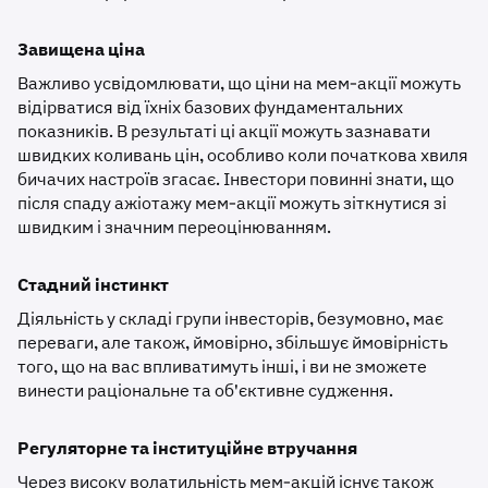
Завищена ціна
Важливо усвідомлювати, що ціни на мем-акції можуть
відірватися від їхніх базових фундаментальних
показників. В результаті ці акції можуть зазнавати
швидких коливань цін, особливо коли початкова хвиля
бичачих настроїв згасає. Інвестори повинні знати, що
після спаду ажіотажу мем-акції можуть зіткнутися зі
швидким і значним переоцінюванням.
Стадний інстинкт
Діяльність у складі групи інвесторів, безумовно, має
переваги, але також, ймовірно, збільшує ймовірність
того, що на вас впливатимуть інші, і ви не зможете
винести раціональне та об'єктивне судження.
Регуляторне та інституційне втручання
Через високу волатильність мем-акцій існує також