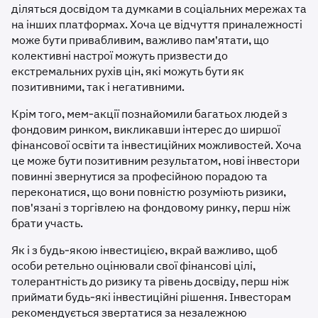
діляться досвідом та думками в соціальних мережах та
на інших платформах. Хоча це відчуття приналежності
може бути привабливим, важливо пам'ятати, що
колективні настрої можуть призвести до
екстремальних рухів цін, які можуть бути як
позитивними, так і негативними.
Крім того, мем-акції познайомили багатьох людей з
фондовим ринком, викликавши інтерес до ширшої
фінансової освіти та інвестиційних можливостей. Хоча
це може бути позитивним результатом, нові інвестори
повинні звернутися за професійною порадою та
переконатися, що вони повністю розуміють ризики,
пов'язані з торгівлею на фондовому ринку, перш ніж
брати участь.
Як і з будь-якою інвестицією, вкрай важливо, щоб
особи ретельно оцінювали свої фінансові цілі,
толерантність до ризику та рівень досвіду, перш ніж
приймати будь-які інвестиційні рішення. Інвесторам
рекомендується звертатися за незалежною