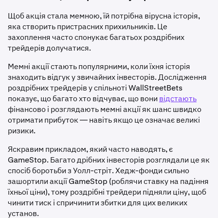
Щоб акція стала мемною, їй потрібна вірусна історія,
яка створить пристрасних прихильників. Це
захоплення часто спонукає багатьох роздрібних
трейдерів долучатися.
Мемні акції стають популярними, коли їхня історія
знаходить відгук у звичайних інвесторів. Дослідження
роздрібних трейдерів у спільноті WallStreetBets
показує, що багато хто відчуває, що вони
відстають
фінансово і розглядають мемні акції як шанс швидко
отримати прибуток — навіть якщо це означає великі
ризики.
Яскравим прикладом, який часто наводять, є
GameStop. Багато дрібних інвесторів розглядали це як
спосіб боротьби з Уолл-стріт. Хедж-фонди сильно
зашортили акції GameStop (роблячи ставку на падіння
їхньої ціни), тому роздрібні трейдери підняли ціну, щоб
чинити тиск і спричинити збитки для цих великих
установ.