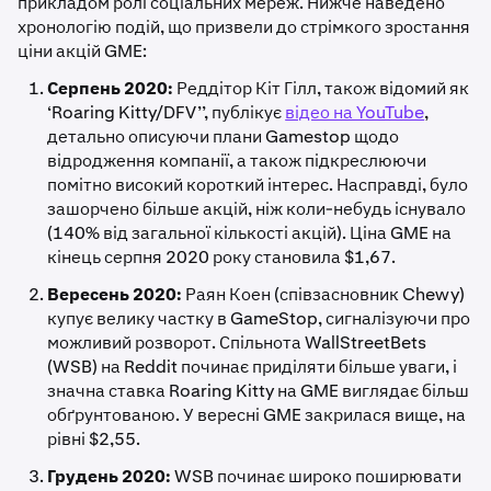
прикладом ролі соціальних мереж. Нижче наведено
хронологію подій, що призвели до стрімкого зростання
ціни акцій GME:
Серпень 2020:
Реддітор Кіт Гілл, також відомий як
‘Roaring Kitty/DFV’’, публікує
відео на YouTube
,
детально описуючи плани Gamestop щодо
відродження компанії, а також підкреслюючи
помітно високий короткий інтерес. Насправді, було
зашорчено більше акцій, ніж коли-небудь існувало
(140% від загальної кількості акцій). Ціна GME на
кінець серпня 2020 року становила $1,67.
Вересень 2020:
Раян Коен (співзасновник Chewy)
купує велику частку в GameStop, сигналізуючи про
можливий розворот. Спільнота WallStreetBets
(WSB) на Reddit починає приділяти більше уваги, і
значна ставка Roaring Kitty на GME виглядає більш
обґрунтованою. У вересні GME закрилася вище, на
рівні $2,55.
Грудень 2020:
WSB починає широко поширювати