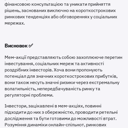
фінансовою консультацією та уникати прийняття
рішень, заснованих виключно на короткострокових
ринкових тенденціях або обговореннях у соціальних
мережах.
Висновок ✅
Мем-акції представляють собою захоплююче перетин
інвестування, соціальних мереж та активності
роздрібних інвесторів. Хоча вони пропонують
потенціал для значних короткострокових прибутків,
вони також несуть значні ризики через екстремальну
волатильність, непередбачуваність ринку та
регуляторні проблеми.
Інвестори, зацікавлені в мем-акціях, повинні
підходити до них з обережністю, проводити ретельні
дослідження та бути готовими до можливості втрат.
Розуміння динаміки онлайн-спільнот, ринкових