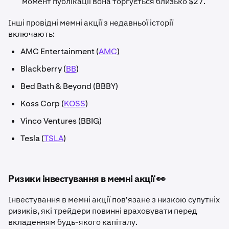
момент публікації вона торгується близько $27.
Інші провідні мемні акції з недавньої історії
включають:
AMC Entertainment (
AMC
)
Blackberry (
BB
)
Bed Bath & Beyond (BBBY)
Koss Corp (
KOSS
)
Vinco Ventures (BBIG)
Tesla (
TSLA
)
Ризики інвестування в мемні акції 👀
Інвестування в мемні акції пов'язане з низкою супутніх
ризиків, які трейдери повинні враховувати перед
вкладенням будь-якого капіталу.