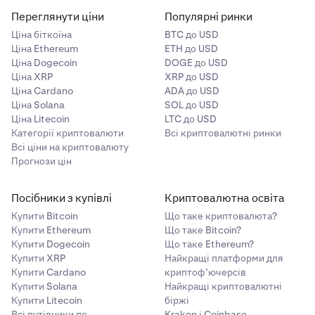
Переглянути ціни
Популярні ринки
Ціна біткоїна
BTC до USD
Ціна Ethereum
ETH до USD
Ціна Dogecoin
DOGE до USD
Ціна XRP
XRP до USD
Ціна Cardano
ADA до USD
Ціна Solana
SOL до USD
Ціна Litecoin
LTC до USD
Категорії криптовалюти
Всі криптовалютні ринки
Всі ціни на криптовалюту
Прогнози цін
Посібники з купівлі
Криптовалютна освіта
Купити Bitcoin
Що таке криптовалюта?
Купити Ethereum
Що таке Bitcoin?
Купити Dogecoin
Що таке Ethereum?
Купити XRP
Найкращі платформи для
Купити Cardano
криптоф’ючерсів
Купити Solana
Найкращі криптовалютні
Купити Litecoin
біржі
Всі путівники по
Kraken і Coinbase