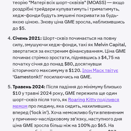
теорію "Матері всіх шорт-сквізів" (MOASS) — якщо
роздрібні трейдери купуватимуть і триматимуть,
хедж-фонди будуть змушені покривати за будь-
якою ціною. Знову ціна GME зросла, наблизившись
до $5.
Січень 2021:
Шорт-сквіз починається на повну
силу, змушуючи хедж-фонди, такі як Melvin Capital,
звертатися за екстреним фінансуванням. Ціна GME
починає стрімко зростати, піднявшись з $4,75 на
початку січня до понад $80, досягнувши
історичного максимуму в $120.
Ілон Маск твітує
‘Gamestonk!!’ посилаючись на GME.
Травень 2024:
Після падіння до мінімуму близько
$10 у травні 2024 року, GME пережила ще один
шорт-сквіз після того, як
Roaring Kitty поділився
мемом
про людину, яка сидить, нахилившись
вперед (‘lock in’). Хоча неможливо бути впевненим
у причинно-наслідковому зв'язку, наступного дня
ціна GME зросла більш ніж на 100% до $65. На