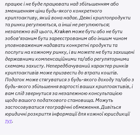
працює і не буде працювати над збільшенням або
зменшенням ціни будь-якого конкретного
криптоактиву, який вона надає. Деякі криптопродукти
та ринки регулюються, а інші не регулюються;
незалежно від цього, Kraken може бути або не бути
зобов'язаним бути зареєстрованим або іншим чином
уповноваженим надавати конкретні продукти та
послуги на кожному ринку, і ви можете не бути захищені
державними компенсаційними та/або регуляторними
схемами захисту. Непередбачуваний характер ринків
криптоактивів може призвести до втрати коштів.
Податок може стягуватися з будь-якого доходу та/або з
будь-якого збільшення вартості ваших криптоактивів, і
вам слід звернутися за незалежною консультацією
щодо вашого податкового становища. Можуть
застосовуватися географічні обмеження. Дивіться
юридичні розкриття інформації для кожної юрисдикції
тут
.