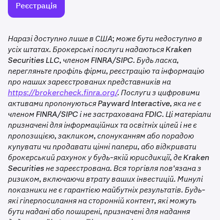
Реєстрація
Наразі доступно лише в США; може бути недоступно в
усіх штатах. Брокерські послуги надаються Kraken
Securities LLC, членом FINRA/SIPC. Будь ласка,
перегляньте профіль фірми, реєстрацію та інформацію
про наших зареєстрованих представників на
https://brokercheck.finra.org/
. Послуги з цифровими
активами пропонуються Payward Interactive, яка не є
членом FINRA/SIPC і не застрахована FDIC. Ці матеріали
призначені для інформаційних та освітніх цілей і не є
пропозицією, закликом, спонуканням або порадою
купувати чи продавати цінні папери, або відкривати
брокерський рахунок у будь-якій юрисдикції, де Kraken
Securities не зареєстрована. Вся торгівля пов'язана з
ризиком, включаючи втрату ваших інвестицій. Минулі
показники не є гарантією майбутніх результатів. Будь-
які гіперпосилання на сторонній контент, які можуть
бути надані або поширені, призначені для надання