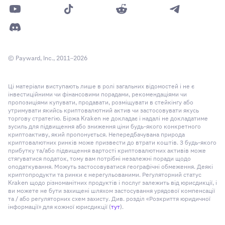
© Payward, Inc., 2011–2026
Ці матеріали виступають лише в ролі загальних відомостей і не є
інвестиційними чи фінансовими порадами, рекомендаціями чи
пропозиціями купувати, продавати, розміщувати в стейкінгу або
утримувати якийсь криптовалютний актив чи застосовувати якусь
торгову стратегію. Біржа Kraken не докладає і надалі не докладатиме
зусиль для підвищення або зниження ціни будь-якого конкретного
криптоактиву, який пропонується. Непередбачувана природа
криптовалютних ринків може призвести до втрати коштів. З будь-якого
прибутку та/або підвищення вартості криптовалютних активів може
стягуватися податок, тому вам потрібні незалежні поради щодо
оподаткування. Можуть застосовуватися географічні обмеження. Деякі
криптопродукти та ринки є нерегульованими. Регуляторний статус
Kraken щодо різноманітних продуктів і послуг залежить від юрисдикції, і
ви можете не бути захищені шляхом застосування урядової компенсації
та / або регуляторних схем захисту. Див. розділ «Розкриття юридичної
інформації» для кожної юрисдикції (
тут
).