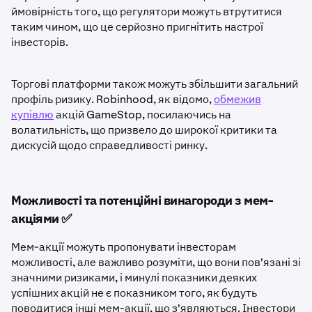
ймовірність того, що регулятори можуть втрутитися
таким чином, що це серйозно пригнітить настрої
інвесторів.
Торгові платформи також можуть збільшити загальний
профіль ризику. Robinhood, як відомо,
обмежив
купівлю
акцій GameStop, посилаючись на
волатильність, що призвело до широкої критики та
дискусій щодо справедливості ринку.
Можливості та потенційні винагороди з мем-
акціями ✅
Мем-акції можуть пропонувати інвесторам
можливості, але важливо розуміти, що вони пов'язані зі
значними ризиками, і минулі показники деяких
успішних акцій не є показником того, як будуть
поводитися інші мем-акції, що з'являються. Інвестори