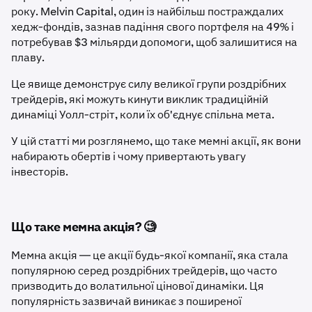
року. Melvin Capital, один із найбільш постраждалих
хедж-фондів, зазнав падіння свого портфеля на 49% і
потребував $3 мільярди допомоги, щоб залишитися на
плаву.
Це явище демонструє силу великої групи роздрібних
трейдерів, які можуть кинути виклик традиційній
динаміці Уолл-стріт, коли їх об'єднує спільна мета.
У цій статті ми розглянемо, що таке мемні акції, як вони
набирають обертів і чому привертають увагу
інвесторів.
Що таке мемна акція? 🧐
Мемна акція — це акції будь-якої компанії, яка стала
популярною серед роздрібних трейдерів, що часто
призводить до волатильної цінової динаміки. Ця
популярність зазвичай виникає з поширеної