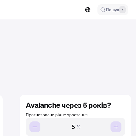
Пошук
/
Avalanche через 5 років?
Прогнозоване річне зростання
%