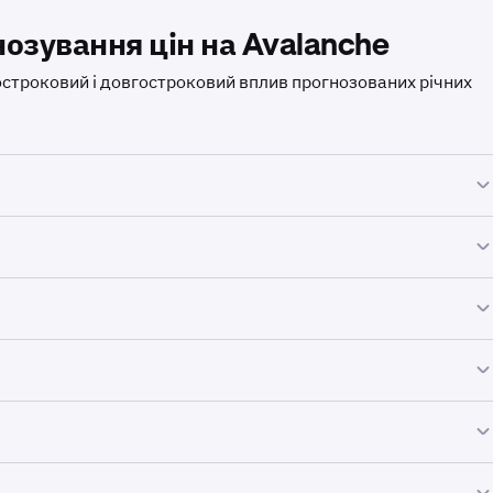
озування цін на Avalanche
строковий і довгостроковий вплив прогнозованих річних
огноз ціни Avalanche на завтра
оцінюється таким чином:
ікувана ціна
Avalanche
наступного тижня становитиме
%
справдяться, очікується, що до кінця місяця ціна досягне
з ціни
Avalanche на кінець 2026
становить
6,70 $
и Avalanche у 2027
становить
6,88 $
.