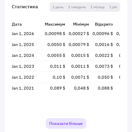
Статистика
1 день
1 тиждень
1 місяць
1 рік
Дата
Максимум
Мінімум
Відкрито
Закр
Jan 1, 2026
0,00098 $
0,00027 $
0,00096 $
0,0002
Jan 1, 2025
0,0050 $
0,00079 $
0,0016 $
0,0009
Jan 1, 2024
0,0055 $
0,0015 $
0,0022 $
0,001
Jan 1, 2023
0,011 $
0,0011 $
0,0073 $
0,002
Jan 1, 2022
0,10 $
0,0071 $
0,050 $
0,007
Jan 1, 2021
0,089 $
0,048 $
0,088 $
0,05
Показати більше