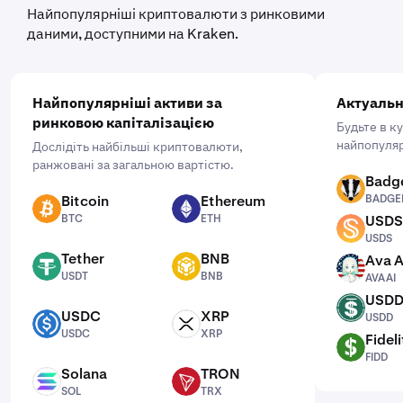
Найпопулярніші криптовалюти з ринковими
даними, доступними на Kraken.
Найпопулярніші активи за
Актуальн
ринковою капіталізацією
Будьте в к
найпопуляр
Дослідіть найбільші криптовалюти,
ранжовані за загальною вартістю.
Badg
BADGER
Bitcoin
Ethereum
BADGE
BTC
ETH
BTC
ETH
USDS
USDS
USDS
Tether
BNB
Ava A
USDT
BNB
AVAAI
USDT
BNB
AVAAI
USD
USDD
USDC
XRP
USDD
USDC
XRP
USDC
XRP
Fideli
FIDD
FIDD
Solana
TRON
SOL
TRX
SOL
TRX