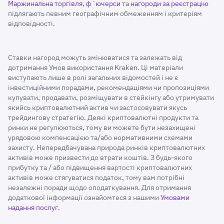
Маржинальна торгівля
,
фʼючерси
та
нагороди за реєстрацію
підлягають певним географічним обмеженням і критеріям
відповідності.
Ставки нагород можуть змінюватися та залежать від
дотримання Умов використання Kraken. Ці матеріали
виступають лише в ролі загальних відомостей і не є
інвестиційними порадами, рекомендаціями чи пропозиціями
купувати, продавати, розміщувати в стейкінгу або утримувати
якийсь криптовалютний актив чи застосовувати якусь
трейдингову стратегію. Деякі криптовалютні продукти та
ринки не регулюються, тому ви можете бути незахищені
урядовою компенсацією та/або нормативними схемами
захисту. Непередбачувана природа ринків криптовалютних
активів може призвести до втрати коштів. З будь-якого
прибутку та / або підвищення вартості криптовалютних
активів може стягуватися податок, тому вам потрібні
незалежні поради щодо оподаткування. Для отримання
додаткової інформації ознайомтеся з нашими
Умовами
надання послуг
.