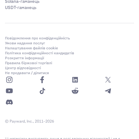
Solana-гаманець
USDT-гаманець
Повідомлення про конфіденційність
Умови надання послуг
Налаштування файлів cookie
Політика конфіденційності кандидатів
Розкриття інформації
Правила біржової торгівлі
Центр відповідності
Не продавати / ділитися
© Payward, Inc., 2011–2026
Ці матеріали виступають лише в ролі загальних відомостей і не є