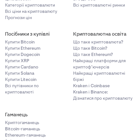
Категорії криптовалюти
Всі криптовалютні ринки
Всі ціни на криптовалюту
Прогнози цін
Посібники з купівлі
Криптовалютна освіта
Купити Bitcoin
Що таке криптовалюта?
Купити Ethereum
Що таке Bitcoin?
Купити Dogecoin
Що таке Ethereum?
Купити XRP
Найкращі платформи для
Купити Cardano
криптоф’ючерсів
Купити Solana
Найкращі криптовалютні
Купити Litecoin
біржі
Всі путівники по
Kraken і Coinbase
криптовалюті
Kraken і Binance:
Дізнатися про криптовалюту
Гаманець
Криптогаманець
Bitcoin-гаманець
Ethereum-гаманець