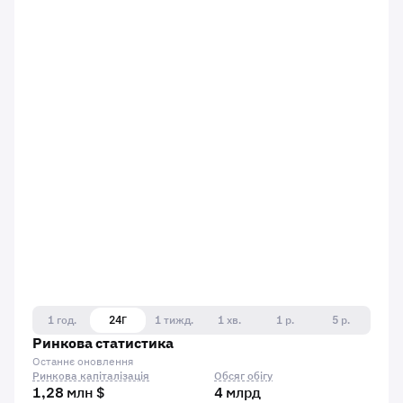
1 год.
24Г
1 тижд.
1 хв.
1 р.
5 р.
Ринкова статистика
Останнє оновлення
Ринкова капіталізація
Обсяг обігу
1,28 млн $
4 млрд