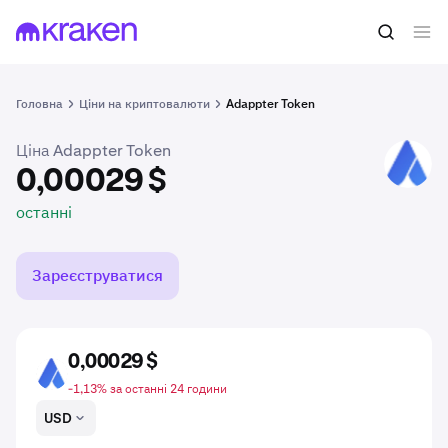
0,00029 $
Купити ADP
останні
Головна
Ціни на криптовалюти
Adappter Token
Ціна Adappter Token
ADP
0,00029 $
останні
Зареєструватися
0,00029 $
ADP
-1,13% за останні 24 години
USD