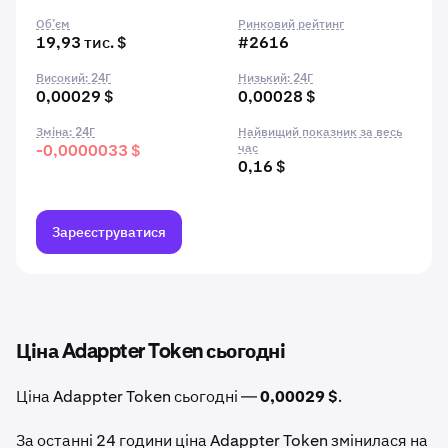
Об’єм
Ринковий рейтинг
19,93 тис. $
#2616
Високий: 24Г
Низький: 24Г
0,00029 $
0,00028 $
Зміна: 24Г
Найвищий показник за весь
-0,0000033 $
час
0,16 $
Зареєструватися
Ціна Adappter Token сьогодні
Ціна Adappter Token сьогодні —
0,00029 $
.
За останні 24 години ціна Adappter Token змінилася на