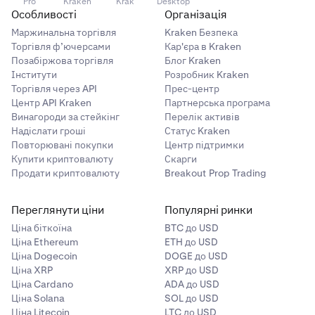
Pro
Kraken
Krak
Desktop
Особливості
Організація
Маржинальна торгівля
Kraken Безпека
Торгівля ф’ючерсами
Кар'єра в Kraken
Позабіржова торгівля
Блог Kraken
Інститути
Розробник Kraken
Торгівля через API
Прес-центр
Центр API Kraken
Партнерська програма
Винагороди за стейкінг
Перелік активів
Надіслати гроші
Статус Kraken
Повторювані покупки
Центр підтримки
Купити криптовалюту
Скарги
Продати криптовалюту
Breakout Prop Trading
Переглянути ціни
Популярні ринки
Ціна біткоїна
BTC до USD
Ціна Ethereum
ETH до USD
Ціна Dogecoin
DOGE до USD
Ціна XRP
XRP до USD
Ціна Cardano
ADA до USD
Ціна Solana
SOL до USD
Ціна Litecoin
LTC до USD