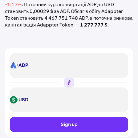
-1,13%
. Поточний курс конвертації ADP до USD
становить 0,00029 $ за ADP. Обсяг в обігу Adappter
Token становить 4 467 751 748 ADP, а поточна ринкова
капіталізація Adappter Token —
1 277 777 $
.
ADP
ADP
USD
USD
Sign up