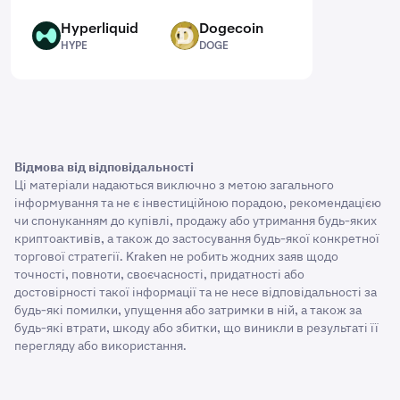
Hyperliquid
Dogecoin
HYPE
DOGE
HYPE
DOGE
Відмова від відповідальності
Ці матеріали надаються виключно з метою загального
інформування та не є інвестиційною порадою, рекомендацією
чи спонуканням до купівлі, продажу або утримання будь-яких
криптоактивів, а також до застосування будь-якої конкретної
торгової стратегії. Kraken не робить жодних заяв щодо
точності, повноти, своєчасності, придатності або
достовірності такої інформації та не несе відповідальності за
будь-які помилки, упущення або затримки в ній, а також за
будь-які втрати, шкоду або збитки, що виникли в результаті її
перегляду або використання.