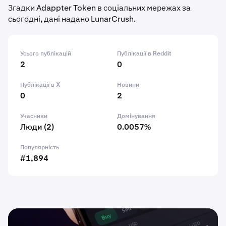
Згадки Adappter Token в соціальних мережах за
сьогодні, дані надано LunarCrush.
Усього публікацій
Публікації в Reddit
2
0
Публікації в X
Новини
0
2
Учасники
Домінування
Люди (2)
0.0057%
Популярність
#1,894