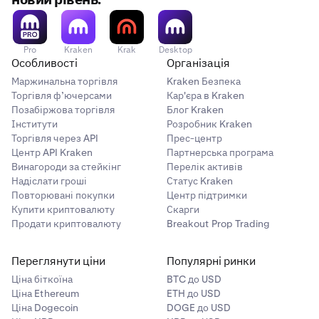
новий рівень.
Pro
Kraken
Krak
Desktop
Особливості
Організація
Маржинальна торгівля
Kraken Безпека
Торгівля ф’ючерсами
Кар'єра в Kraken
Позабіржова торгівля
Блог Kraken
Інститути
Розробник Kraken
Торгівля через API
Прес-центр
Центр API Kraken
Партнерська програма
Винагороди за стейкінг
Перелік активів
Надіслати гроші
Статус Kraken
Повторювані покупки
Центр підтримки
Купити криптовалюту
Скарги
Продати криптовалюту
Breakout Prop Trading
Переглянути ціни
Популярні ринки
Ціна біткоїна
BTC до USD
Ціна Ethereum
ETH до USD
Ціна Dogecoin
DOGE до USD