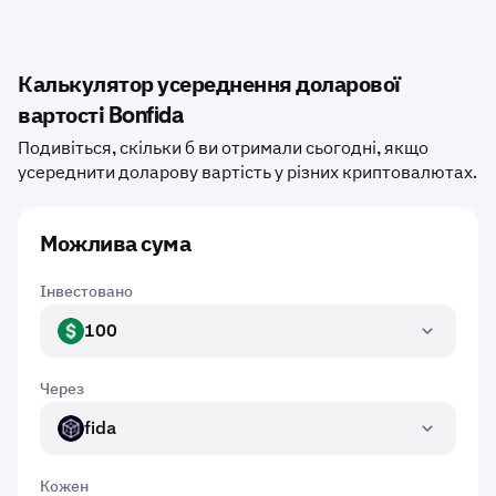
Калькулятор усереднення доларової
вартості Bonfida
Подивіться, скільки б ви отримали сьогодні, якщо
усереднити доларову вартість у різних криптовалютах.
Можлива сума
Інвестовано
100
USD
Через
fida
FIDA
Кожен