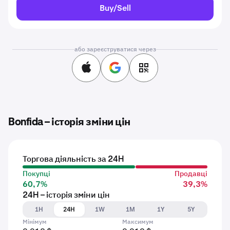
Buy/Sell
або зареєструватися через
Bonfida – історія зміни цін
Торгова діяльність за 24H
Покупці
Продавці
60,7%
39,3%
24H – історія зміни цін
1H
24H
1W
1M
1Y
5Y
Мінімум
Максимум