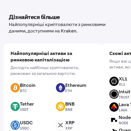
Щоб налаштувати це, відкрийте мобільний застосунок,
натисніть «Купити» та виберіть актив, який ви хочете
придбати. Потім введіть суму, яку ви хочете придбати, і
Дізнайтеся більше
виберіть частоту, натиснувши «Одноразово» та
Найпопулярніші криптовалюти з ринковими
вибравши зручний для вас графік: щодня, щотижня або
даними, доступними на Kraken.
щомісяця.
Найпопулярніші активи за
Схожі ак
ринковою капіталізацією
Якщо вас ці
активи, які
Дослідіть найбільші криптовалюти,
ранжовані за загальною вартістю.
XL1
XL1
Bitcoin
Ethereum
XL1
BTC
ETH
BTC
ETH
Intui
TRUST
TRUST
Tether
BNB
Lava 
USDT
BNB
LAVA
USDT
BNB
LAVA
Node
NODE
USDC
XRP
NODE
USDC
XRP
USDC
XRP
Quan