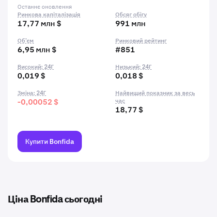
Останнє оновлення
Ринкова капіталізація
Обсяг обігу
17,77 млн $
991 млн
Об’єм
Ринковий рейтинг
6,95 млн $
#851
Високий: 24Г
Низький: 24Г
0,019 $
0,018 $
Зміна: 24Г
Найвищий показник за весь
-0,00052 $
час
18,77 $
Купити Bonfida
Ціна Bonfida сьогодні