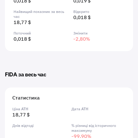
0,018 $
0,019 $
Найвищий показник за весь
Відкрито
час
0,018 $
18,77 $
Поточний
Змінити
0,018 $
-2,80%
FIDA за весь час
Статистика
Ціна ATH
Дата ATH
18,77 $
Днів відтоді
% різниці від історичного
максимуму
-99,90%