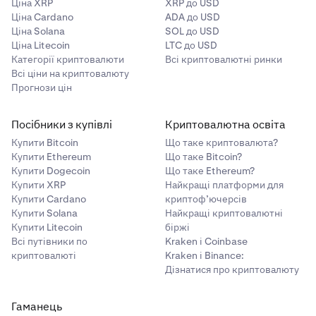
Ціна XRP
XRP до USD
Ціна Cardano
ADA до USD
Ціна Solana
SOL до USD
Ціна Litecoin
LTC до USD
Категорії криптовалюти
Всі криптовалютні ринки
Всі ціни на криптовалюту
Прогнози цін
Посібники з купівлі
Криптовалютна освіта
Купити Bitcoin
Що таке криптовалюта?
Купити Ethereum
Що таке Bitcoin?
Купити Dogecoin
Що таке Ethereum?
Купити XRP
Найкращі платформи для
Купити Cardano
криптоф’ючерсів
Купити Solana
Найкращі криптовалютні
Купити Litecoin
біржі
Всі путівники по
Kraken і Coinbase
криптовалюті
Kraken і Binance:
Дізнатися про криптовалюту
Гаманець