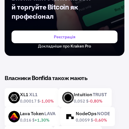
й торгуйте Bitcoin як
професіонал
Реєстрація
Докладніше про Kraken Pro
Власники Bonfida також мають
XL1
XL1
Intuition
TRUST
XL1
TRUST
0,00017 $
-1,00%
0,052 $
-0,80%
Lava Token
LAVA
NodeOps
NODE
LAVA
NODE
0,016 $
+1,30%
0,0059 $
-0,60%