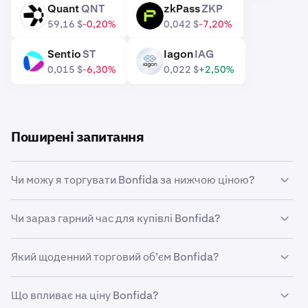
Quant
QNT
zkPass
ZKP
QNT
ZKP
59,16 $
-0,20%
0,042 $
-7,20%
Sentio
ST
Iagon
IAG
ST
IAG
0,015 $
-6,30%
0,022 $
+2,50%
Поширені запитання
Чи можу я торгувати Bonfida за нижчою ціною?
Так, ви можете використовувати функцію
Чи зараз гарний час для купівлі Bonfida?
«Налаштовані ордери» на Kraken, щоб автоматично
купувати Bonfida в разі зниження ціни.
Визначити час на ринку може бути неймовірно
Який щоденний торговий об’єм Bonfida?
складно, тому багато трейдерів натомість обирають
середню ціну за долар
Bonfida. Використовуючи
Обсяг торгівлі на Kraken за останні 24 години:
регулярні покупки, ви можете поступово накопичувати
Що впливає на ціну Bonfida?
387 354 335 FIDA на суму 6 947 200 $.
Bonfida з часом незалежно від ринкової ціни активів та