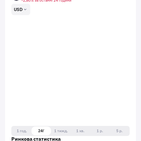
-2,80% за останні 24 години
USD
1 год.
24Г
1 тижд.
1 хв.
1 р.
5 р.
Ринкова статистика