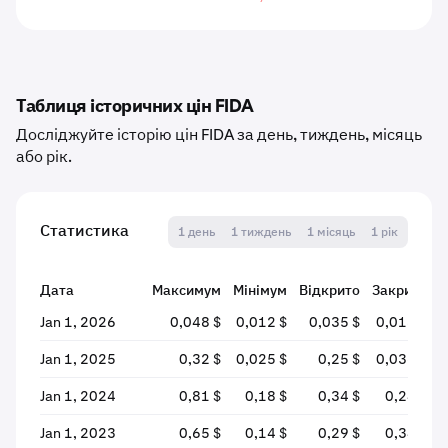
Таблиця історичних цін FIDA
Досліджуйте історію цін FIDA за день, тиждень, місяць
або рік.
Статистика
1 день
1 тиждень
1 місяць
1 рік
Дата
Максимум
Мінімум
Відкрито
Закрито
Jan 1, 2026
0,048 $
0,012 $
0,035 $
0,018 $
Jan 1, 2025
0,32 $
0,025 $
0,25 $
0,036 $
Jan 1, 2024
0,81 $
0,18 $
0,34 $
0,24 $
Jan 1, 2023
0,65 $
0,14 $
0,29 $
0,34 $
+