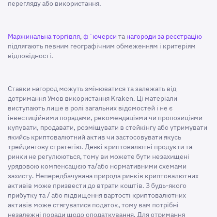
перегляду або використання.
Маржинальна торгівля
,
фʼючерси
та
нагороди за реєстрацію
підлягають певним географічним обмеженням і критеріям
відповідності.
Ставки нагород можуть змінюватися та залежать від
дотримання Умов використання Kraken. Ці матеріали
виступають лише в ролі загальних відомостей і не є
інвестиційними порадами, рекомендаціями чи пропозиціями
купувати, продавати, розміщувати в стейкінгу або утримувати
якийсь криптовалютний актив чи застосовувати якусь
трейдингову стратегію. Деякі криптовалютні продукти та
ринки не регулюються, тому ви можете бути незахищені
урядовою компенсацією та/або нормативними схемами
захисту. Непередбачувана природа ринків криптовалютних
активів може призвести до втрати коштів. З будь-якого
прибутку та / або підвищення вартості криптовалютних
активів може стягуватися податок, тому вам потрібні
незалежні поради щодо оподаткування. Для отримання