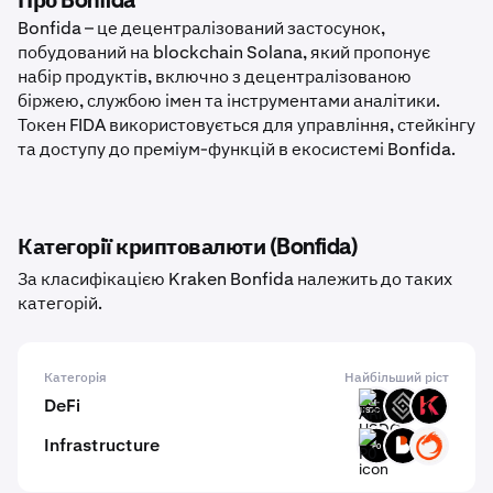
Про Bonfida
Bonfida – це децентралізований застосунок,
побудований на blockchain Solana, який пропонує
набір продуктів, включно з децентралізованою
біржею, службою імен та інструментами аналітики.
Токен FIDA використовується для управління, стейкінгу
та доступу до преміум-функцій в екосистемі Bonfida.
Категорії криптовалюти (Bonfida)
За класифікацією Kraken Bonfida належить до таких
категорій.
Категорія
Найбільший ріст
DeFi
ARM-
DECT
KAR
USDC
Infrastructure
P0
BICO
ON