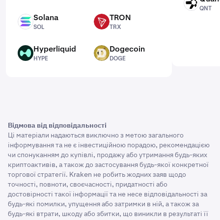
QNT
QNT
Solana
TRON
SOL
TRX
SOL
TRX
Hyperliquid
Dogecoin
HYPE
DOGE
HYPE
DOGE
Відмова від відповідальності
Ці матеріали надаються виключно з метою загального
інформування та не є інвестиційною порадою, рекомендацією
чи спонуканням до купівлі, продажу або утримання будь-яких
криптоактивів, а також до застосування будь-якої конкретної
торгової стратегії. Kraken не робить жодних заяв щодо
точності, повноти, своєчасності, придатності або
достовірності такої інформації та не несе відповідальності за
будь-які помилки, упущення або затримки в ній, а також за
будь-які втрати, шкоду або збитки, що виникли в результаті її