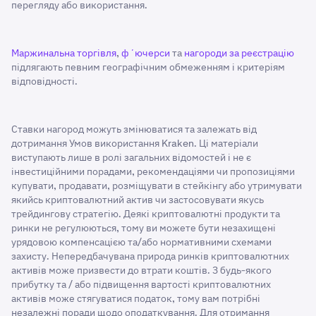
перегляду або використання.
Маржинальна торгівля
,
фʼючерси
та
нагороди за реєстрацію
підлягають певним географічним обмеженням і критеріям
відповідності.
Ставки нагород можуть змінюватися та залежать від
дотримання Умов використання Kraken. Ці матеріали
виступають лише в ролі загальних відомостей і не є
інвестиційними порадами, рекомендаціями чи пропозиціями
купувати, продавати, розміщувати в стейкінгу або утримувати
якийсь криптовалютний актив чи застосовувати якусь
трейдингову стратегію. Деякі криптовалютні продукти та
ринки не регулюються, тому ви можете бути незахищені
урядовою компенсацією та/або нормативними схемами
захисту. Непередбачувана природа ринків криптовалютних
активів може призвести до втрати коштів. З будь-якого
прибутку та / або підвищення вартості криптовалютних
активів може стягуватися податок, тому вам потрібні
незалежні поради щодо оподаткування. Для отримання