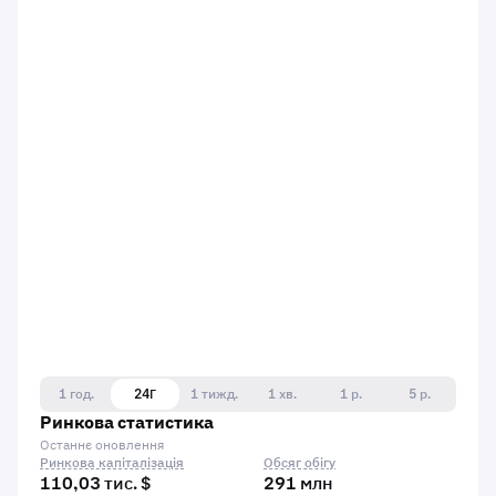
1 год.
24Г
1 тижд.
1 хв.
1 р.
5 р.
Ринкова статистика
Останнє оновлення
Ринкова капіталізація
Обсяг обігу
110,03 тис. $
291 млн