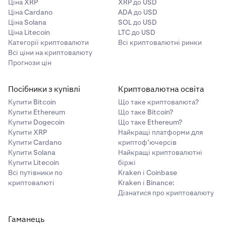
Ціна XRP
XRP до USD
Ціна Cardano
ADA до USD
Ціна Solana
SOL до USD
Ціна Litecoin
LTC до USD
Категорії криптовалюти
Всі криптовалютні ринки
Всі ціни на криптовалюту
Прогнози цін
Посібники з купівлі
Криптовалютна освіта
Купити Bitcoin
Що таке криптовалюта?
Купити Ethereum
Що таке Bitcoin?
Купити Dogecoin
Що таке Ethereum?
Купити XRP
Найкращі платформи для
Купити Cardano
криптоф’ючерсів
Купити Solana
Найкращі криптовалютні
Купити Litecoin
біржі
Всі путівники по
Kraken і Coinbase
криптовалюті
Kraken і Binance:
Дізнатися про криптовалюту
Гаманець