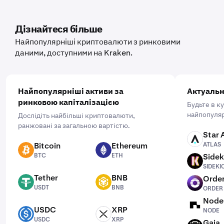
Дізнайтеся більше
Найпопулярніші криптовалюти з ринковими
даними, доступними на Kraken.
Найпопулярніші активи за
Актуальн
ринковою капіталізацією
Будьте в к
найпопуляр
Дослідіть найбільші криптовалюти,
ранжовані за загальною вартістю.
Star 
ATLAS
Bitcoin
Ethereum
ATLAS
BTC
ETH
BTC
ETH
Sidek
SIDEKICK
SIDEKI
Tether
BNB
Order
USDT
BNB
ORDER
USDT
BNB
ORDER
Node
NODE
USDC
XRP
NODE
USDC
XRP
USDC
XRP
Gaia