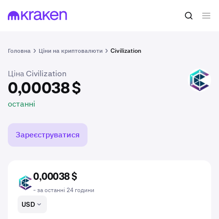
0,00038 $
Купити CIV
останні
Головна
Ціни на криптовалюти
Civilization
Ціна Civilization
CIV
0,00038 $
останні
Зареєструватися
0,00038 $
CIV
- за останні 24 години
USD