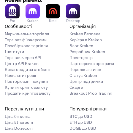
новий рівень.
Pro
Kraken
Krak
Desktop
Особливості
Організація
Маржинальна торгівля
Kraken Безпека
Торгівля ф’ючерсами
Кар'єра в Kraken
Позабіржова торгівля
Блог Kraken
Інститути
Розробник Kraken
Торгівля через API
Прес-центр
Центр API Kraken
Партнерська програма
Винагороди за стейкінг
Перелік активів
Надіслати гроші
Статус Kraken
Повторювані покупки
Центр підтримки
Купити криптовалюту
Скарги
Продати криптовалюту
Breakout Prop Trading
Переглянути ціни
Популярні ринки
Ціна біткоїна
BTC до USD
Ціна Ethereum
ETH до USD
Ціна Dogecoin
DOGE до USD