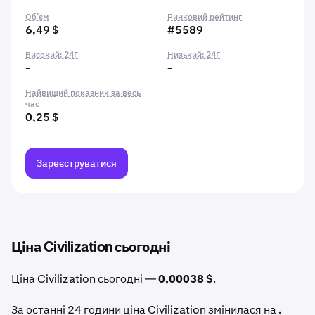
Об’єм
Ринковий рейтинг
6,49 $
#5589
Високий: 24Г
Низький: 24Г
-
-
Найвищий показник за весь
час
0,25 $
Зареєструватися
Ціна Civilization сьогодні
Ціна Civilization сьогодні —
0,00038 $
.
За останні 24 години ціна Civilization змінилася на .