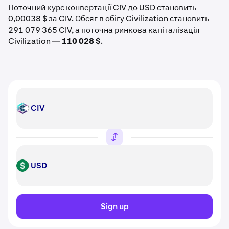
Поточний курс конвертації CIV до USD становить
0,00038 $ за CIV. Обсяг в обігу Civilization становить
291 079 365 CIV, а поточна ринкова капіталізація
Civilization —
110 028 $
.
CIV
CIV
USD
USD
Sign up