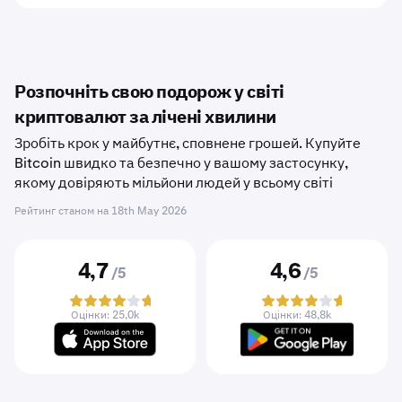
Розпочніть свою подорож у світі
криптовалют за лічені хвилини
Зробіть крок у майбутнє, сповнене грошей. Купуйте
Bitcoin швидко та безпечно у вашому застосунку,
якому довіряють мільйони людей у ​​всьому світі
Рейтинг станом на
18th May 2026
4,7
4,6
/5
/5
Оцінки: 25,0k
Оцінки: 48,8k