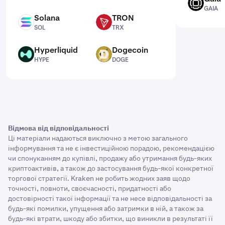
GAIA
GAIA
Solana
TRON
SOL
TRX
SOL
TRX
Hyperliquid
Dogecoin
HYPE
DOGE
HYPE
DOGE
Відмова від відповідальності
Ці матеріали надаються виключно з метою загального
інформування та не є інвестиційною порадою, рекомендацією
чи спонуканням до купівлі, продажу або утримання будь-яких
криптоактивів, а також до застосування будь-якої конкретної
торгової стратегії. Kraken не робить жодних заяв щодо
точності, повноти, своєчасності, придатності або
достовірності такої інформації та не несе відповідальності за
будь-які помилки, упущення або затримки в ній, а також за
будь-які втрати, шкоду або збитки, що виникли в результаті її