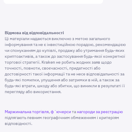
Відмова від відповідальності
Ці матеріали надаються виключно з метою загального
інформування та не є інвестиційною порадою, рекомендацією
чи спонуканням до купівлі, продажу або утримання будь-яких
криптоактивів, а також до застосування будь-якої конкретної
торгової стратегії. Kraken не робить жодних заяв щодо
точності, повноти, своєчасності, придатності або
достовірності такої інформації та не несе відповідальності за
будь-які помилки, упущення або затримки в ній, а також за
будь-які втрати, шкоду або збитки, що виникли в результаті її
перегляду або використання.
Маржинальна торгівля
,
фʼючерси
та
нагороди за реєстрацію
підлягають певним географічним обмеженням і критеріям
відповідності.