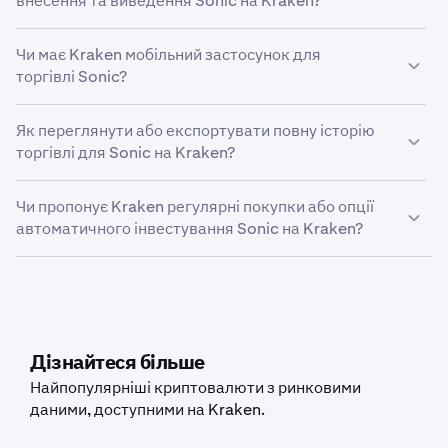
внесення та виведення Sonic на Kraken?
тейк-профіт для Sonic. Використовуючи Kraken Pro, ви
сповіщень. Виберіть Sonic, встановіть параметри
можете встановити ордер стоп-лосс або тейк-профіт
На ваші ліміти фінансування впливає кілька факторів,
тригера та налаштуйте ціну за допомогою кнопок
для Sonic, знайшовши випадаючий список «Тейк-
Чи має Kraken мобільний застосунок для
включно з країною проживання, рівнем верифікації та
відсотків або ввівши потрібну ціну.
профіт / Стоп-лосс» у формі ордера. Виберіть режим
торгівлі Sonic?
активом, який ви хочете внести або вивести.
«Простий» або «Розширений» залежно від ваших
Щоб налаштувати сповіщення про ціни на Sonic в
Так, мобільний торговий застосунок Kraken дозволяє
уподобань.
мобільному застосунку Kraken, переконайтеся, що
Як переглянути або експортувати повну історію
легко керувати своїми активами Sonic. Наш розумний
push-сповіщення ввімкнено як у налаштуваннях
торгівлі для Sonic на Kraken?
інвестиційний сервіс пропонує потужні інструменти та
вашого пристрою, так і в Kraken Pro. Потім
легкий контроль над вашими інвестиціями Sonic.
перейдіть до модального вікна сповіщень про ціни,
Щоб експортувати історію торгів Sonic, знайдіть меню
Чи пропонує Kraken регулярні покупки або опції
натиснувши значок дзвіночка на сторінці «Ринки»
«Налаштування» та натисніть «Документи» >
автоматичного інвестування Sonic на Kraken?
або затиснувши будь-який відкритий ордер.
«Створити експорт». Звідси ви можете вибрати між
Виберіть «Створити нове сповіщення» та
історією торгів, історією реєстру або балансом,
Так, Kraken пропонує функцію періодичної купівлі
виконайте ті ж дії, що й на веб-платформі
залежно від того, які дані ви хочете експортувати.
широкого спектру криптовалют, включно з Sonic. Щоб
налаштувати це, відкрийте мобільний застосунок,
натисніть «Купити» та виберіть актив, який ви хочете
придбати. Потім введіть суму, яку ви хочете придбати, і
Дізнайтеся більше
виберіть частоту, натиснувши «Одноразово» та
Найпопулярніші криптовалюти з ринковими
вибравши зручний для вас графік: щодня, щотижня або
даними, доступними на Kraken.
щомісяця.