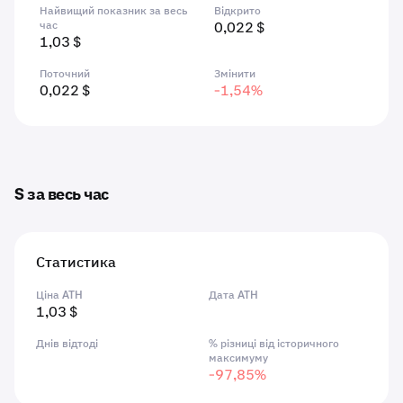
Найвищий показник за весь
Відкрито
час
0,022 $
1,03 $
Поточний
Змінити
0,022 $
-1,54%
S за весь час
Статистика
Ціна ATH
Дата ATH
1,03 $
Днів відтоді
% різниці від історичного
максимуму
-97,85%