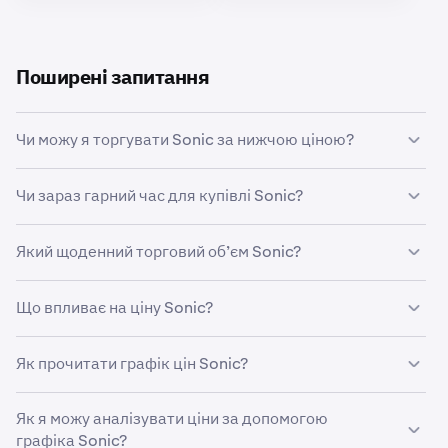
Поширені запитання
Чи можу я торгувати Sonic за нижчою ціною?
Так, ви можете використовувати функцію
Чи зараз гарний час для купівлі Sonic?
«Налаштовані ордери» на Kraken, щоб автоматично
купувати Sonic в разі зниження ціни.
Визначити час на ринку може бути неймовірно
Який щоденний торговий об’єм Sonic?
складно, тому багато трейдерів натомість обирають
середню ціну за долар
Sonic. Використовуючи
Обсяг торгівлі на Kraken за останні 24 години:
регулярні покупки, ви можете поступово накопичувати
Що впливає на ціну Sonic?
248 974 446 S на суму 5 514 535 $.
Sonic з часом незалежно від ринкової ціни активів та
позбутися стресу, пов’язаного зі спробами ідеально
На ціну Sonic впливають різні фактори, включно з
Як прочитати графік цін Sonic?
вчасно вирахувати правильний момент на ринку.
ринковими настроями, технічними розробками,
прийняттям з боку користувачів і макроекономічними
Графік цін Sonic показує кілька важливих відомостей
подіями.
Як я можу аналізувати ціни за допомогою
про поточну ціну Sonic, включно з нещодавньою
графіка Sonic?
динамікою ціни активу та обсягу торгів. Вертикальна