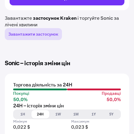
Завантажте
застосунок Kraken
і торгуйте Sonic за
лічені хвилини
Завантажити застосунок
Sonic – історія зміни цін
Торгова діяльність за 24H
Покупці
Продавці
50,0%
50,0%
24H – історія зміни цін
1H
24H
1W
1M
1Y
5Y
Мінімум
Максимум
0,022 $
0,023 $