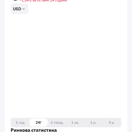
-1,54% за останні 24 години
USD
1 год.
24Г
1 тижд.
1 хв.
1 р.
5 р.
Ринкова статистика