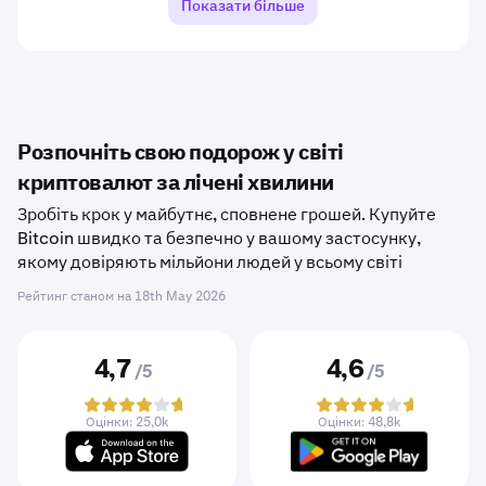
Показати більше
Розпочніть свою подорож у світі
криптовалют за лічені хвилини
Зробіть крок у майбутнє, сповнене грошей. Купуйте
Bitcoin швидко та безпечно у вашому застосунку,
якому довіряють мільйони людей у ​​всьому світі
Рейтинг станом на
18th May 2026
4,7
4,6
/5
/5
Оцінки: 25,0k
Оцінки: 48,8k