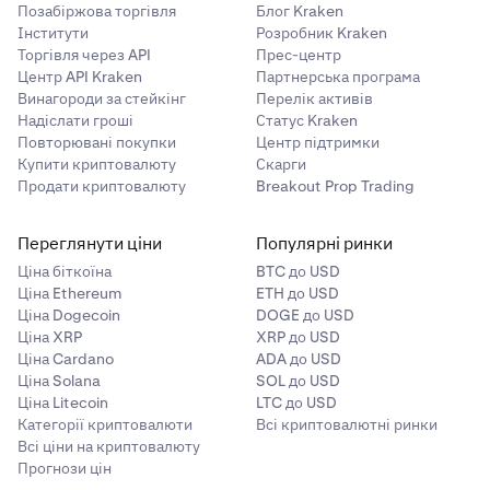
Позабіржова торгівля
Блог Kraken
Інститути
Розробник Kraken
Торгівля через API
Прес-центр
Центр API Kraken
Партнерська програма
Винагороди за стейкінг
Перелік активів
Надіслати гроші
Статус Kraken
Повторювані покупки
Центр підтримки
Купити криптовалюту
Скарги
Продати криптовалюту
Breakout Prop Trading
Переглянути ціни
Популярні ринки
Ціна біткоїна
BTC до USD
Ціна Ethereum
ETH до USD
Ціна Dogecoin
DOGE до USD
Ціна XRP
XRP до USD
Ціна Cardano
ADA до USD
Ціна Solana
SOL до USD
Ціна Litecoin
LTC до USD
Категорії криптовалюти
Всі криптовалютні ринки
Всі ціни на криптовалюту
Прогнози цін