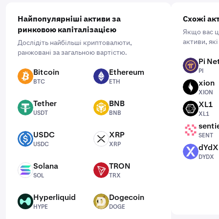
Найпопулярніші активи за
Схожі ак
ринковою капіталізацією
Якщо вас ці
активи, які
Дослідіть найбільші криптовалюти,
ранжовані за загальною вартістю.
Pi Ne
PI
Bitcoin
Ethereum
PI
BTC
ETH
BTC
ETH
xion
XION
XION
Tether
BNB
XL1
USDT
BNB
XL1
USDT
BNB
XL1
senti
SENT
USDC
XRP
SENT
USDC
XRP
USDC
XRP
dYdX
DYDX
DYDX
Solana
TRON
SOL
TRX
SOL
TRX
Hyperliquid
Dogecoin
HYPE
DOGE
HYPE
DOGE