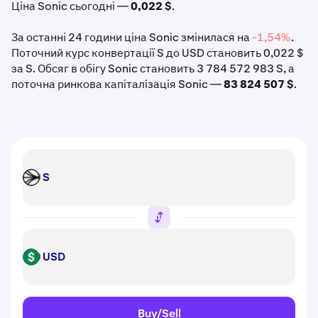
Ціна Sonic сьогодні —
0,022 $
.
За останні 24 години ціна Sonic змінилася на
-1,54%
.
Поточний курс конвертації S до USD становить 0,022 $
за S. Обсяг в обігу Sonic становить 3 784 572 983 S, а
поточна ринкова капіталізація Sonic —
83 824 507 $
.
S
S
USD
USD
Buy/Sell