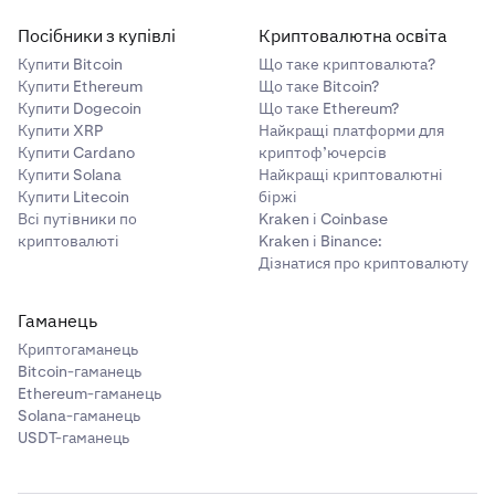
Посібники з купівлі
Криптовалютна освіта
Купити Bitcoin
Що таке криптовалюта?
Купити Ethereum
Що таке Bitcoin?
Купити Dogecoin
Що таке Ethereum?
Купити XRP
Найкращі платформи для
Купити Cardano
криптоф’ючерсів
Купити Solana
Найкращі криптовалютні
Купити Litecoin
біржі
Всі путівники по
Kraken і Coinbase
криптовалюті
Kraken і Binance:
Дізнатися про криптовалюту
Гаманець
Криптогаманець
Bitcoin-гаманець
Ethereum-гаманець
Solana-гаманець
USDT-гаманець