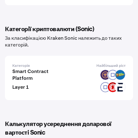
Категорії криптовалюти (Sonic)
За класифікацією Kraken Sonic належить до таких
категорій.
Категорія
Найбільший ріст
Smart Contract
PI
RYO
JOC
Platform
Layer 1
RYO
ZHC
EVR
Калькулятор усереднення доларової
вартості Sonic