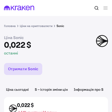
0,022 $
Купити S
останні
Головна
Ціни на криптовалюти
Sonic
Ціна Sonic
S
0,022 $
останні
Отримати Sonic
Ціна сьогодні
S – історія зміни цін
Інформація про S
К
0,022 $
S