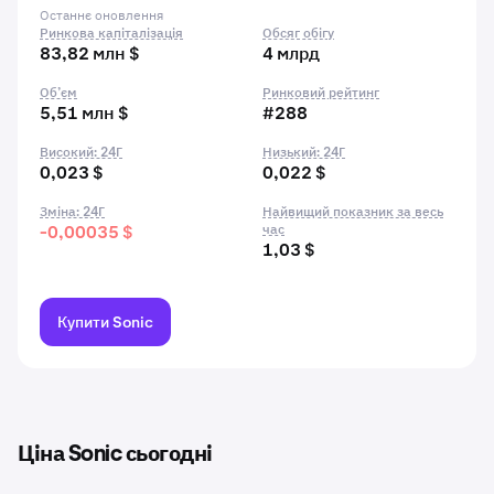
Останнє оновлення
Ринкова капіталізація
Обсяг обігу
83,82 млн $
4 млрд
Об’єм
Ринковий рейтинг
5,51 млн $
#288
Високий: 24Г
Низький: 24Г
0,023 $
0,022 $
Зміна: 24Г
Найвищий показник за весь
-0,00035 $
час
1,03 $
Купити Sonic
Ціна Sonic сьогодні