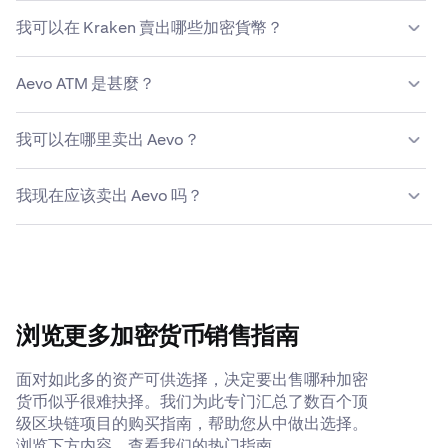
Kraken 會根據交易規模、資產類型、支付方式和市場條件
我可以在 Kraken 賣出哪些加密貨幣？
提供具有競爭力的費用結構。
详细了解Kraken收费结构
。
Kraken 允许您无缝地购买和出售 200 多种加密货币，包括
Aevo ATM 是甚麼？
Aevo。
Aevo ATM（或加密貨幣自動取款機）是一種自助服務亭，
我可以在哪里卖出 Aevo？
允許用戶使用現金或信用卡/借記卡買入或賣出 Aevo（有時
為其他加密貨幣）。用戶可以與機器的觸控式螢幕界面進行
雖然你可以使用各種不同的方法來賣出你的 Aevo，但大多
互動，以完成交易並管理其數碼錢包。
我现在应该卖出 Aevo 吗？
數人發現像 Kraken 這樣的加密貨幣平台是最安全、最簡單
的選項。Kraken 可提供具有競爭力的費用、多元化支付選
决定何時賣出 Aevo 取決於你的個人財務目標、風險承受能
項、完善的安全措施和全天候支援人員，隨時準備回答關於
力和市場狀況。考慮價格趨勢、投資時間線和潜在的稅務影
賣出 Aevo 的任何問題。
響等因素。在做出決定前，您可能想要諮詢財務顧問並進行
全面研究。
浏览更多加密货币销售指南
面对如此多的资产可供选择，决定要出售哪种加密
货币似乎很难抉择。我们为此专门汇总了数百个顶
级区块链项目的购买指南，帮助您从中做出选择。
浏览下方内容，查看我们的热门指南。