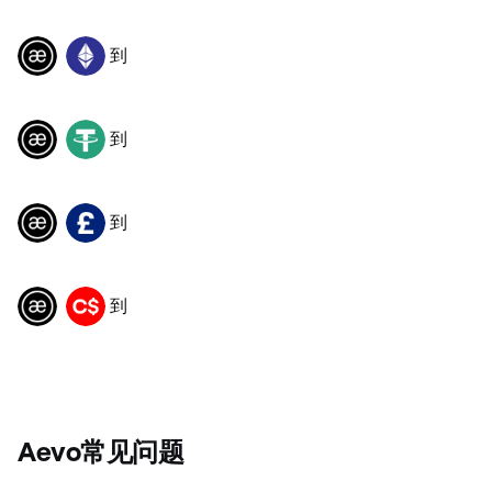
到
AEVO
ETH
到
AEVO
USDT
到
AEVO
GBP
到
AEVO
CAD
Aevo常见问题