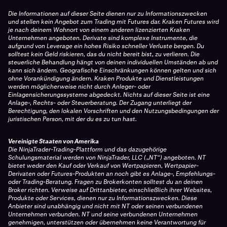
Die Informationen auf dieser Seite dienen nur zu Informationszwecken
und stellen kein Angebot zum Trading mit Futures dar. Kraken Futures wird
je nach deinem Wohnort von einem anderen lizenzierten Kraken
Unternehmen angeboten. Derivate sind komplexe Instrumente, die
aufgrund von Leverage ein hohes Risiko schneller Verluste bergen. Du
solltest kein Geld riskieren, das du nicht bereit bist, zu verlieren. Die
steuerliche Behandlung hängt von deinen individuellen Umständen ab und
kann sich ändern. Geografische Einschränkungen können gelten und sich
ohne Vorankündigung ändern. Kraken Produkte und Dienstleistungen
werden möglicherweise nicht durch Anleger- oder
Einlagensicherungssysteme abgedeckt. Nichts auf dieser Seite ist eine
Anlage-, Rechts- oder Steuerberatung. Der Zugang unterliegt der
Berechtigung, den lokalen Vorschriften und den Nutzungsbedingungen der
juristischen Person, mit der du es zu tun hast.
Vereinigte Staaten von Amerika
Die NinjaTrader-Trading-Plattform und das dazugehörige
Schulungsmaterial werden von NinjaTrader, LLC („NT“) angeboten. NT
bietet weder den Kauf oder Verkauf von Wertpapieren, Wertpapier-
Derivaten oder Futures-Produkten an noch gibt es Anlage-, Empfehlungs-
oder Trading-Beratung. Fragen zu Brokerkonten solltest du an deinen
Broker richten. Verweise auf Drittanbieter, einschließlich ihrer Websites,
Produkte oder Services, dienen nur zu Informationszwecken. Diese
Anbieter sind unabhängig und nicht mit NT oder seinen verbundenen
Unternehmen verbunden. NT und seine verbundenen Unternehmen
genehmigen, unterstützen oder übernehmen keine Verantwortung für