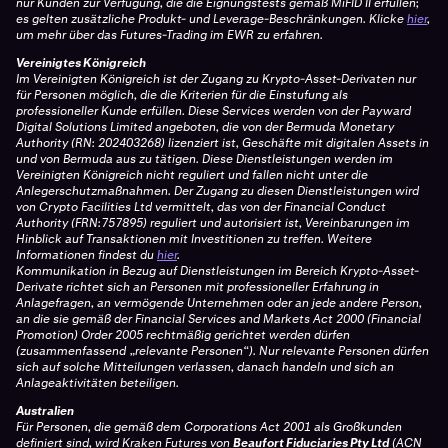
nur Kunden zur Verfügung, die die Eignungstests gemäß MiFID II erfüllen;
es gelten zusätzliche Produkt- und Leverage-Beschränkungen.
Klicke
hier
,
um mehr über das Futures-Trading im EWR zu erfahren.
Vereinigtes Königreich
Im Vereinigten Königreich ist der Zugang zu Krypto-Asset-Derivaten nur
für Personen möglich, die die Kriterien für die Einstufung als
professioneller Kunde erfüllen. Diese Services werden von der Payward
Digital Solutions Limited angeboten, die von der Bermuda Monetary
Authority (RN: 202403268) lizenziert ist, Geschäfte mit digitalen Assets in
und von Bermuda aus zu tätigen. Diese Dienstleistungen werden im
Vereinigten Königreich nicht reguliert und fallen nicht unter die
Anlegerschutzmaßnahmen. Der Zugang zu diesen Dienstleistungen wird
von Crypto Facilities Ltd vermittelt, das von der Financial Conduct
Authority (FRN:757895) reguliert und autorisiert ist, Vereinbarungen im
Hinblick auf Transaktionen mit Investitionen zu treffen. Weitere
Informationen findest du
hier
.
Kommunikation in Bezug auf Dienstleistungen im Bereich Krypto-Asset-
Derivate richtet sich an Personen mit professioneller Erfahrung in
Anlagefragen, an vermögende Unternehmen oder an jede andere Person,
an die sie gemäß der Financial Services and Markets Act 2000 (Financial
Promotion) Order 2005 rechtmäßig gerichtet werden dürfen
(zusammenfassend „relevante Personen“). Nur relevante Personen dürfen
sich auf solche Mitteilungen verlassen, danach handeln und sich an
Anlageaktivitäten beteiligen.
Australien
Für Personen, die gemäß dem Corporations Act 2001 als Großkunden
definiert sind, wird Kraken Futures von
Beaufort Fiduciaries Pty Ltd
(ACN