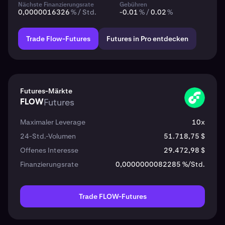
Nächste Finanzierungsrate
Gebühren
0,0000016326
% / Std.
-0.01
% /
0.02
%
Trade Flow-Futures
Futures in Pro entdecken
Futures-Märkte
FLOW
Futures
FLOW
Maximaler Leverage
10x
24-Std.-Volumen
51.718,75 $
Offenes Interesse
29.472,98 $
Finanzierungsrate
0,0000000082285 %/Std.
Trade FLOW-Futures