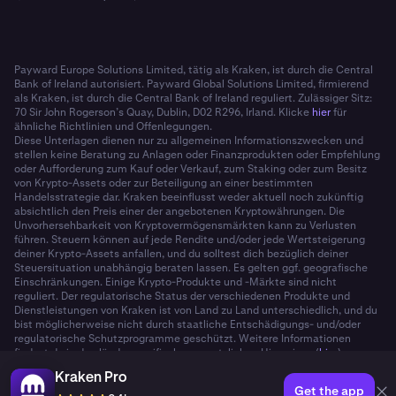
Payward Europe Solutions Limited, tätig als Kraken, ist durch die Central
Bank of Ireland autorisiert. Payward Global Solutions Limited, firmierend
als Kraken, ist durch die Central Bank of Ireland reguliert. Zulässiger Sitz:
70 Sir John Rogerson’s Quay, Dublin, D02 R296, Irland. Klicke
hier
für
ähnliche Richtlinien und Offenlegungen.
Diese Unterlagen dienen nur zu allgemeinen Informationszwecken und
stellen keine Beratung zu Anlagen oder Finanzprodukten oder Empfehlung
oder Aufforderung zum Kauf oder Verkauf, zum Staking oder zum Besitz
von Krypto-Assets oder zur Beteiligung an einer bestimmten
Handelsstrategie dar. Kraken beeinflusst weder aktuell noch zukünftig
absichtlich den Preis einer der angebotenen Kryptowährungen. Die
Unvorhersehbarkeit von Kryptovermögensmärkten kann zu Verlusten
führen. Steuern können auf jede Rendite und/oder jede Wertsteigerung
deiner Krypto-Assets anfallen, und du solltest dich bezüglich deiner
Steuersituation unabhängig beraten lassen. Es gelten ggf. geografische
Einschränkungen. Einige Krypto-Produkte und -Märkte sind nicht
reguliert. Der regulatorische Status der verschiedenen Produkte und
Dienstleistungen von Kraken ist von Land zu Land unterschiedlich, und du
bist möglicherweise nicht durch staatliche Entschädigungs- und/oder
regulatorische Schutzprogramme geschützt. Weitere Informationen
findest du in den länderspezifischen gesetzlichen Hinweisen (
hier
).
Kraken Pro
Get the app