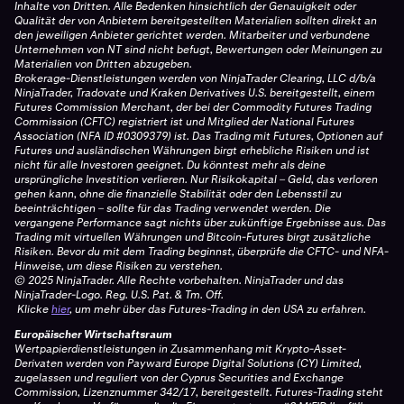
Inhalte von Dritten. Alle Bedenken hinsichtlich der Genauigkeit oder
Qualität der von Anbietern bereitgestellten Materialien sollten direkt an
den jeweiligen Anbieter gerichtet werden. Mitarbeiter und verbundene
Unternehmen von NT sind nicht befugt, Bewertungen oder Meinungen zu
Materialien von Dritten abzugeben.
Brokerage-Dienstleistungen werden von NinjaTrader Clearing, LLC d/b/a
NinjaTrader, Tradovate und Kraken Derivatives U.S. bereitgestellt, einem
Futures Commission Merchant, der bei der Commodity Futures Trading
Commission (CFTC) registriert ist und Mitglied der National Futures
Association (NFA ID #0309379) ist. Das Trading mit Futures, Optionen auf
Futures und ausländischen Währungen birgt erhebliche Risiken und ist
nicht für alle Investoren geeignet. Du könntest mehr als deine
ursprüngliche Investition verlieren. Nur Risikokapital – Geld, das verloren
gehen kann, ohne die finanzielle Stabilität oder den Lebensstil zu
beeinträchtigen – sollte für das Trading verwendet werden. Die
vergangene Performance sagt nichts über zukünftige Ergebnisse aus. Das
Trading mit virtuellen Währungen und Bitcoin-Futures birgt zusätzliche
Risiken. Bevor du mit dem Trading beginnst, überprüfe die CFTC- und NFA-
Hinweise, um diese Risiken zu verstehen.
© 2025 NinjaTrader. Alle Rechte vorbehalten. NinjaTrader und das
NinjaTrader-Logo. Reg. U.S. Pat. & Tm. Off.
Klicke
hier
, um mehr über das Futures-Trading in den USA zu erfahren.
Europäischer Wirtschaftsraum
Wertpapierdienstleistungen in Zusammenhang mit Krypto-Asset-
Derivaten werden von Payward Europe Digital Solutions (CY) Limited,
zugelassen und reguliert von der Cyprus Securities and Exchange
Commission, Lizenznummer 342/17, bereitgestellt. Futures-Trading steht