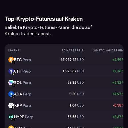
Top-Krypto-Futures auf Kraken
Beliebte Krypto-Futures-Paare, die du auf
Kraken traden kannst.
MARKT
SCHÄTZPREIS
24-STD.-ÄNDERUNG
BTC
Perp
65.069,42
USD
+1,49 %
BTC
USD
ETH
Perp
1.925,67
USD
+1,76 %
ETH
USD
SOL
Perp
73,81
USD
+1,32 %
SOL
USD
ADA
Perp
0,20
USD
+4,97 %
ADA
USD
XRP
Perp
1,04
USD
-0,38 %
XRP
USD
HYPE
Perp
56,65
USD
+3,37 %
HYPE
USD