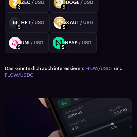
ZEC
/ USD
DOGE
/ USD
ZEC
DOGE
USD
USD
HFT
/ USD
XAUT
/ USD
HFT
XAUT
USD
USD
UNI
/ USD
NEAR
/ USD
UNI
NEAR
USD
USD
Das könnte dich auch interessieren:
FLOW/USDT
und
FLOW/USDC