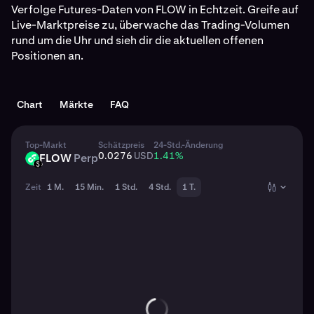
Verfolge Futures-Daten von FLOW in Echtzeit. Greife auf
Live-Marktpreise zu, überwache das Trading-Volumen
rund um die Uhr und sieh dir die aktuellen offenen
Positionen an.
Chart
Märkte
FAQ
Top-Markt
Schätzpreis
24-Std.-Änderung
0.0276
USD
1.41
%
FLOW
Perp
FLOW
USD
Zeit
1 M.
15 Min.
1 Std.
4 Std.
1 T.