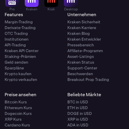
Pro
Kraken
Krak
Desktop
Features
Unternehmen
Margin-Trading
Kraken Sicherheit
Derivate-Trading
Kraken Karriere
OTC Trading
Kraken Blog
Institutionen
Kraken Entwickler
API-Trading
Pressebereich
Kraken API Center
Affiliate-Programm
Staking-Prämien
Asset-Listings
Geld senden
Kraken Status
Sparpläne
Support-Center
Krypto kaufen
Beschwerden
Krypto verkaufen
Breakout Prop Trading
Preise ansehen
Beliebte Märkte
Bitcoin Kurs
BTC in USD
Ethereum Kurs
ETH in USD
Dogecoin Kurs
DOGE in USD
XRP Kurs
XRP in USD
Cardano Kurs
ADA in USD