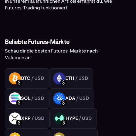
In unserem ausführlichen Artikel erfährst du, wie
Futures-Trading funktioniert
Beliebte Futures-Märkte
Schau dir die besten Futures-Märkte nach
Volumen an
BTC
/ USD
ETH
/ USD
BTC
ETH
USD
USD
SOL
/ USD
ADA
/ USD
SOL
ADA
USD
USD
XRP
/ USD
HYPE
/ USD
XRP
HYPE
USD
USD