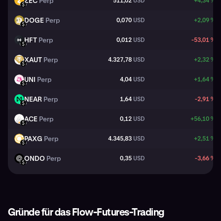
ZEC
Perp
511,02
USD
+4,34 %
ZEC
USD
DOGE
Perp
0,070
USD
+2,09 %
DOGE
USD
HFT
Perp
0,012
USD
-53,01 %
HFT
USD
XAUT
Perp
4.327,78
USD
+2,32 %
XAUT
USD
UNI
Perp
4,04
USD
+1,64 %
UNI
USD
NEAR
Perp
1,64
USD
-2,91 %
NEAR
USD
ACE
Perp
0,12
USD
+56,10 %
ACE
USD
PAXG
Perp
4.345,83
USD
+2,51 %
PAXG
USD
ONDO
Perp
0,35
USD
-3,66 %
ONDO
USD
Gründe für das Flow-Futures-Trading