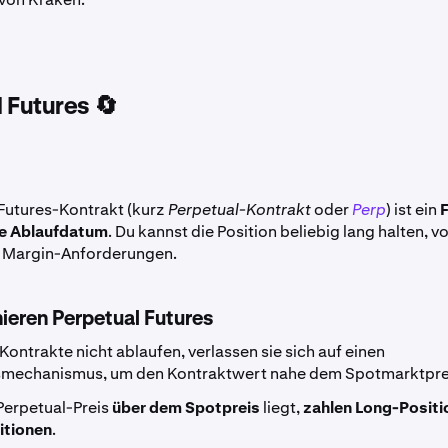
 Futures 🔄
 Futures-Kontrakt (kurz
Perpetual-Kontrakt
oder
Perp
) ist ein
e Ablaufdatum
. Du kannst die Position beliebig lang halten, 
ie Margin-Anforderungen.
ieren Perpetual Futures
ontrakte nicht ablaufen, verlassen sie sich auf einen
smechanismus, um den Kontraktwert nahe dem Spotmarktprei
Perpetual-Preis
über dem Spotpreis
liegt,
zahlen Long-Positi
itionen
.