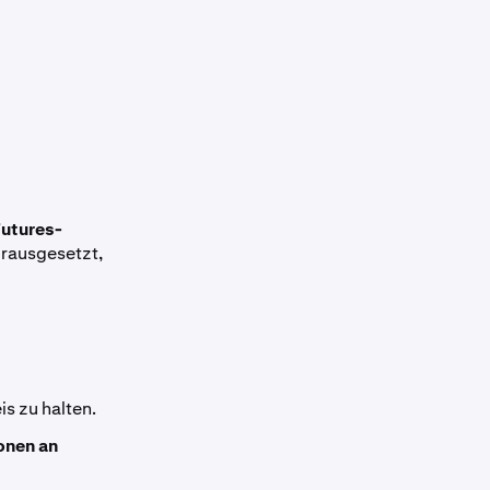
Futures-
vorausgesetzt,
s zu halten.
onen an