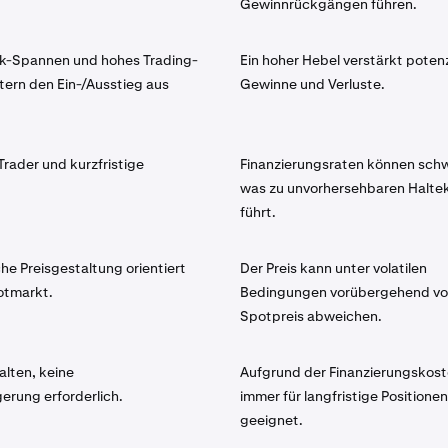
Gewinnrückgängen führen.
sk-Spannen und hohes Trading-
Ein hoher Hebel verstärkt potenz
tern den Ein-/Ausstieg aus
Gewinne und Verluste.
 Trader und kurzfristige
Finanzierungsraten können sch
was zu unvorhersehbaren Halte
führt.
che Preisgestaltung orientiert
Der Preis kann unter volatilen
otmarkt.
Bedingungen vorübergehend v
Spotpreis abweichen.
alten, keine
Aufgrund der Finanzierungskost
erung erforderlich.
immer für langfristige Positionen
geeignet.