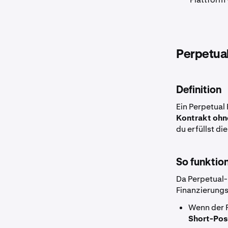
Perpetual
Definition
Ein Perpetual
Kontrakt ohn
du erfüllst d
So funktion
Da Perpetual-K
Finanzierung
Wenn der 
Short-Pos