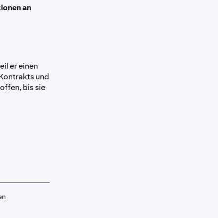
tionen an
il er einen
 Kontrakts und
offen, bis sie
en