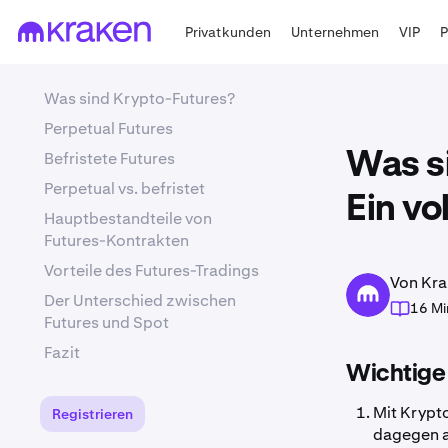
Privatkunden
Unternehmen
VIP
Was sind Krypto-Futures?
Perpetual Futures
Befristete Futures
Was s
Perpetual vs. befristet
Ein vo
Hauptbestandteile von
Futures-Kontrakten
Vorteile des Futures-Tradings
Von Kra
Der Unterschied zwischen
16 Mi
Futures und Spot
Fazit
Wichtige
Mit Krypto
Registrieren
dagegen a