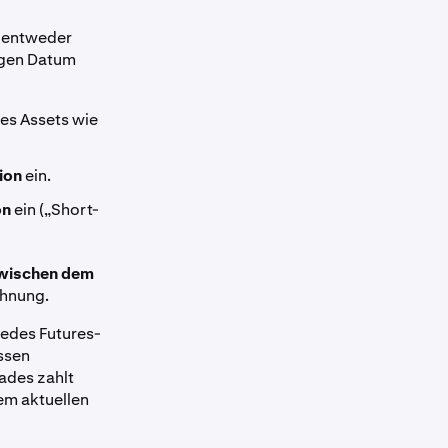
, entweder
igen Datum
nes Assets wie
ion
ein.
on
ein („Short-
zwischen dem
chnung.
jedes Futures-
ssen
rades zahlt
em aktuellen