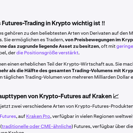
utures-Trading in Krypto wichtig ist ‼️
s gehören zu den beliebtesten Arten von Derivaten auf den M
ts. Sie ermöglichen es Tradern,
von Preisbewegungen im Kryp
ohne das zugrunde liegende Asset zu besitzen
, oft mit
gering
bel, der
die Positionsgröße verstärkt
.
en einen erheblichen Teil der Krypto-Wirtschaft aus. Sie ma
ehr als die Hälfte des gesamten Trading-Volumens mit Kr
m täglichen Trading-Volumen von mehreren Milliarden Dollar e
aupttypen von Krypto-Futures auf Kraken 📈
 jetzt zwei verschiedene Arten von Krypto-Futures-Produkten
 Futures
, auf
Kraken Pro
, verfügbar in vielen Regionen weltwei
(
traditionelle oder CME-ähnliche
) Futures, verfügbar über di
 von Kraken.