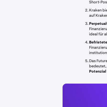
Short-Pos
Kraken bie
auf Krake
Perpetual
Finanzieru
ideal für 
Befristet
Finanzieru
institutio
Das Futur
bedeutet, 
Potenzial 