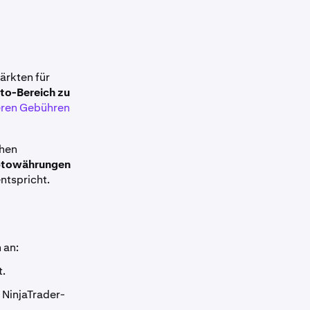
ärkten für
to-Bereich zu
eren Gebühren
chen
yptowährungen
ntspricht.
 an:
t.
e NinjaTrader-