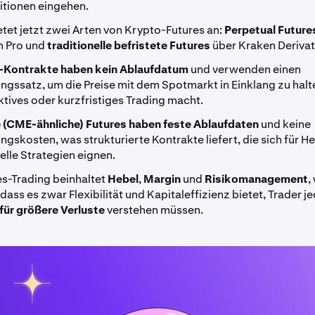
itionen eingehen.
tet jetzt zwei Arten von Krypto-Futures an:
Perpetual Futur
n Pro und
traditionelle befristete Futures
über Kraken Derivat
-Kontrakte haben kein Ablaufdatum
und verwenden einen
ngssatz, um die Preise mit dem Spotmarkt in Einklang zu halt
aktives oder kurzfristiges Trading macht.
e (CME-ähnliche) Futures haben feste Ablaufdaten
und keine
ngskosten, was strukturierte Kontrakte liefert, die sich für 
nelle Strategien eignen.
es-Trading beinhaltet
Hebel
,
Margin
und
Risikomanagement
,
dass es zwar Flexibilität und Kapitaleffizienz bietet, Trader 
für größere Verluste
verstehen müssen.