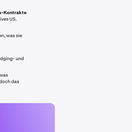
es-Kontrakte
ives US.
en, was sie
Hedging- und
 was
jedoch das