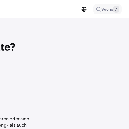
Suche
/
te?
eren oder sich
ong- als auch