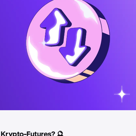
 Krypto-Futures? 🔮