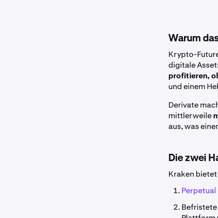
Warum das F
Krypto-Future
digitale Asse
profitieren, 
und einem He
Derivate mach
mittlerweile
m
aus, was eine
Die zwei H
Kraken bietet
Perpetual
Befristete 
Plattform