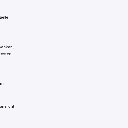
ielle
wanken,
kosten
om
en nicht