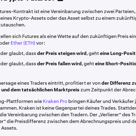
tures-Kontrakt ist eine Vereinbarung zwischen zwei Parteien
 eines Krypto-Assets oder das Asset selbst zu einem zukünft
zutauschen.
tellen sich Futures als eine Wette auf den zukünftigen Preis ei
oder
Ether (ETH)
vor:
, der glaubt, dass
der Preis steigen wird
, geht
eine Long-Posit
, der glaubt, dass
der Preis fallen wird
, geht
eine Short-Positi
rsage eines Traders eintritt, profitiert er von
der Differenz 
s und dem tatsächlichen Marktpreis
zum Zeitpunkt der Abre
ng-Plattformen wie
Kraken Pro
bringen Käufer und Verkäufer 
ammen. Kraken ist keine Gegenpartei deines Trades. Stattde
 die Vereinbarung zwischen den Tradern. Der „Verlierer“ des T
r“ die Preisdifferenz zwischen dem Abrechnungspreis und d
 Assets.