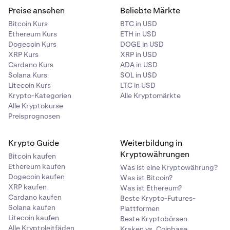
Preise ansehen
Beliebte Märkte
Bitcoin Kurs
BTC in USD
Ethereum Kurs
ETH in USD
Dogecoin Kurs
DOGE in USD
XRP Kurs
XRP in USD
Cardano Kurs
ADA in USD
Solana Kurs
SOL in USD
Litecoin Kurs
LTC in USD
Krypto-Kategorien
Alle Kryptomärkte
Alle Kryptokurse
Preisprognosen
Krypto Guide
Weiterbildung in
Kryptowährungen
Bitcoin kaufen
Ethereum kaufen
Was ist eine Kryptowährung?
Dogecoin kaufen
Was ist Bitcoin?
XRP kaufen
Was ist Ethereum?
Cardano kaufen
Beste Krypto-Futures-
Solana kaufen
Plattformen
Litecoin kaufen
Beste Kryptobörsen
Alle Kryptoleitfäden
Kraken vs. Coinbase