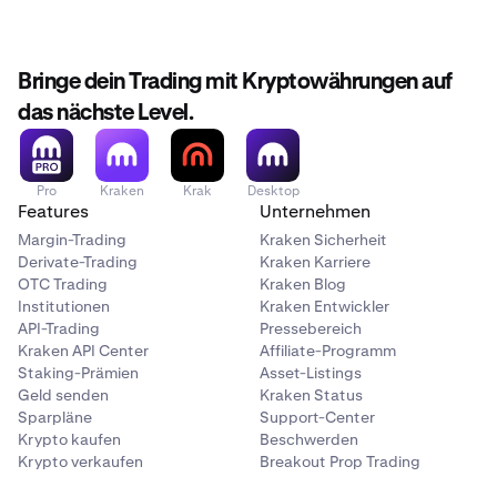
Bringe dein Trading mit Kryptowährungen auf
das nächste Level.
Pro
Kraken
Krak
Desktop
Features
Unternehmen
Margin-Trading
Kraken Sicherheit
Derivate-Trading
Kraken Karriere
OTC Trading
Kraken Blog
Institutionen
Kraken Entwickler
API-Trading
Pressebereich
Kraken API Center
Affiliate-Programm
Staking-Prämien
Asset-Listings
Geld senden
Kraken Status
Sparpläne
Support-Center
Krypto kaufen
Beschwerden
Krypto verkaufen
Breakout Prop Trading