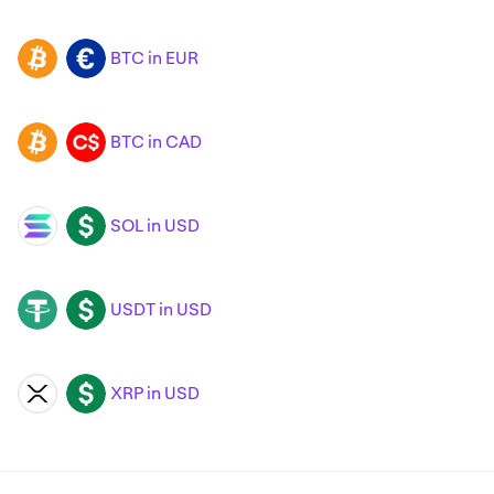
BTC in EUR
BTC
EUR
BTC in CAD
BTC
CAD
SOL in USD
SOL
USD
USDT in USD
USDT
USD
XRP in USD
XRP
USD