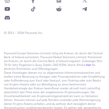
© 2011 – 2026 Payward, Inc.
Payward Europe Solutions Limited, tätig als Kraken, ist durch die Central
Bank of Ireland autorisiert. Payward Global Solutions Limited, firmierend
als Kraken, ist durch die Central Bank of Ireland reguliert. Zulässiger Sitz:
70 Sir John Rogerson’s Quay, Dublin, D02 R296, Irland. Klicke
hier
für
ähnliche Richtlinien und Offenlegungen.
Diese Unterlagen dienen nur zu allgemeinen Informationszwecken und
stellen keine Beratung zu Anlagen oder Finanzprodukten oder Empfehlung
oder Aufforderung zum Kauf oder Verkauf, zum Staking oder zum Besitz
von Krypto-Assets oder zur Beteiligung an einer bestimmten
Handelsstrategie dar. Kraken beeinflusst weder aktuell noch zukünftig
absichtlich den Preis einer der angebotenen Kryptowährungen. Die
Unvorhersehbarkeit von Kryptovermögensmärkten kann zu Verlusten
führen. Steuern können auf jede Rendite und/oder jede Wertsteigerung
deiner Krypto-Assets anfallen, und du solltest dich bezüglich deiner
Steuersituation unabhängig beraten lassen. Es gelten ggf. geografische