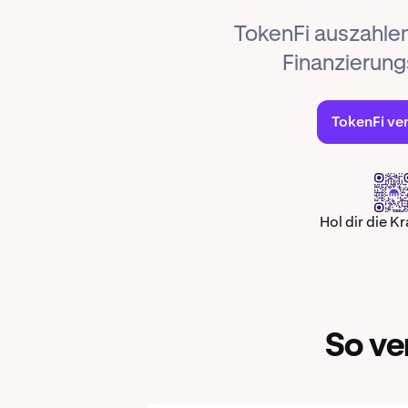
TokenFi auszahlen 
Finanzierun
TokenFi ve
Hol dir die K
So ve