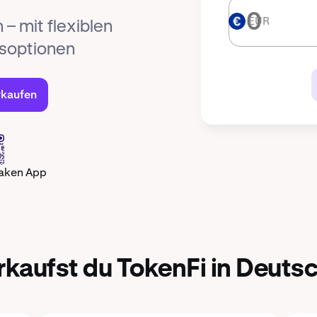
EUR
EUR
– mit flexiblen
gsoptionen
rkaufen
raken App
rkaufst du TokenFi in Deuts