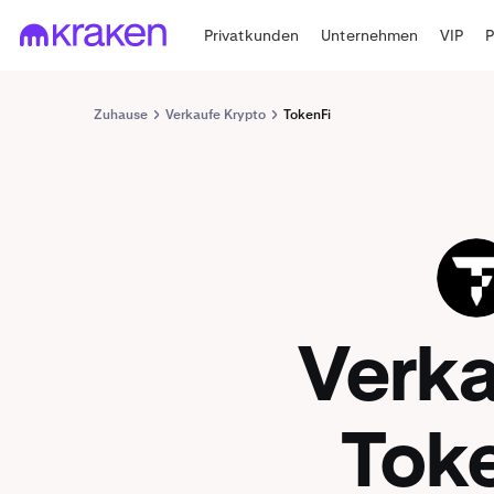
Privatkunden
Unternehmen
VIP
Zuhause
Verkaufe Krypto
TokenFi
TOKEN
Verk
Tok