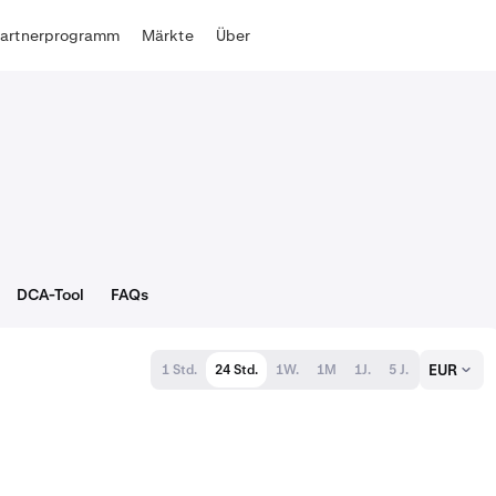
Partnerprogramm
Märkte
Über
DCA-Tool
FAQs
EUR
1 Std.
24 Std.
1W.
1M
1J.
5 J.