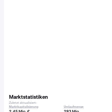
Marktstatistiken
Zuletzt aktualisiert:
Marktkapitalisierung
Umlaufmenge
2,45 Mio. €
293 Mio.