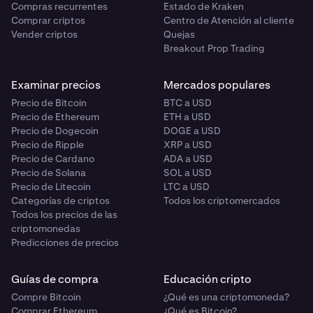
Compras recurrentes
Estado de Kraken
Comprar criptos
Centro de Atención al cliente
Vender criptos
Quejas
Breakout Prop Trading
Examinar precios
Mercados populares
Precio de Bitcoin
BTC a USD
Precio de Ethereum
ETH a USD
Precio de Dogecoin
DOGE a USD
Precio de Ripple
XRP a USD
Precio de Cardano
ADA a USD
Precio de Solana
SOL a USD
Precio de Litecoin
LTC a USD
Categorías de criptos
Todos los criptomercados
Todos los precios de las
criptomonedas
Predicciones de precios
Guías de compra
Educación cripto
Compre Bitcoin
¿Qué es una criptomoneda?
Comprar Ethereum
¿Qué es Bitcoin?