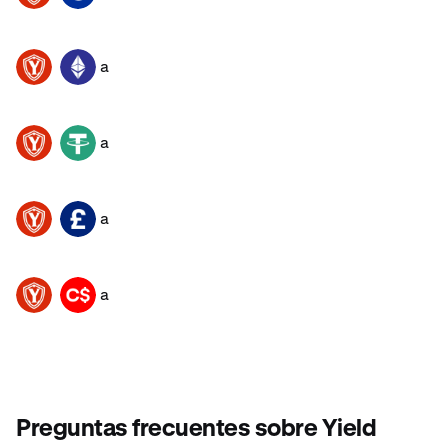
a
YGG
ETH
a
YGG
USDT
a
YGG
GBP
a
YGG
CAD
Preguntas frecuentes sobre Yield