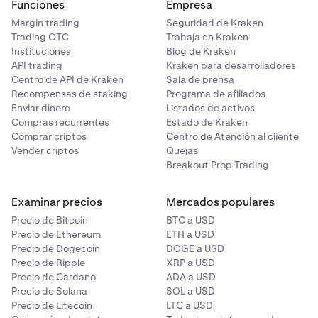
Funciones
Empresa
Margin trading
Seguridad de Kraken
Trading OTC
Trabaja en Kraken
Instituciones
Blog de Kraken
API trading
Kraken para desarrolladores
Centro de API de Kraken
Sala de prensa
Recompensas de staking
Programa de afiliados
Enviar dinero
Listados de activos
Compras recurrentes
Estado de Kraken
Comprar criptos
Centro de Atención al cliente
Vender criptos
Quejas
Breakout Prop Trading
Examinar precios
Mercados populares
Precio de Bitcoin
BTC a USD
Precio de Ethereum
ETH a USD
Precio de Dogecoin
DOGE a USD
Precio de Ripple
XRP a USD
Precio de Cardano
ADA a USD
Precio de Solana
SOL a USD
Precio de Litecoin
LTC a USD