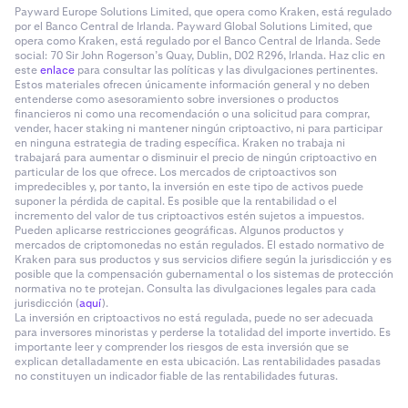
Payward Europe Solutions Limited, que opera como Kraken, está regulado
por el Banco Central de Irlanda. Payward Global Solutions Limited, que
opera como Kraken, está regulado por el Banco Central de Irlanda. Sede
social: 70 Sir John Rogerson’s Quay, Dublin, D02 R296, Irlanda. Haz clic en
este
enlace
para consultar las políticas y las divulgaciones pertinentes.
Estos materiales ofrecen únicamente información general y no deben
entenderse como asesoramiento sobre inversiones o productos
financieros ni como una recomendación o una solicitud para comprar,
vender, hacer staking ni mantener ningún criptoactivo, ni para participar
en ninguna estrategia de trading específica. Kraken no trabaja ni
trabajará para aumentar o disminuir el precio de ningún criptoactivo en
particular de los que ofrece. Los mercados de criptoactivos son
impredecibles y, por tanto, la inversión en este tipo de activos puede
suponer la pérdida de capital. Es posible que la rentabilidad o el
incremento del valor de tus criptoactivos estén sujetos a impuestos.
Pueden aplicarse restricciones geográficas. Algunos productos y
mercados de criptomonedas no están regulados. El estado normativo de
Kraken para sus productos y sus servicios difiere según la jurisdicción y es
posible que la compensación gubernamental o los sistemas de protección
normativa no te protejan. Consulta las divulgaciones legales para cada
jurisdicción (
aquí
).
La inversión en criptoactivos no está regulada, puede no ser adecuada
para inversores minoristas y perderse la totalidad del importe invertido. Es
importante leer y comprender los riesgos de esta inversión que se
explican detalladamente en esta ubicación. Las rentabilidades pasadas
no constituyen un indicador fiable de las rentabilidades futuras.