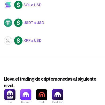
SOL a USD
SOL
USD
USDT a USD
USDT
USD
XRP a USD
XRP
USD
Lleva el trading de criptomonedas al siguiente
nivel.
Pro
Kraken
Krak
Desktop