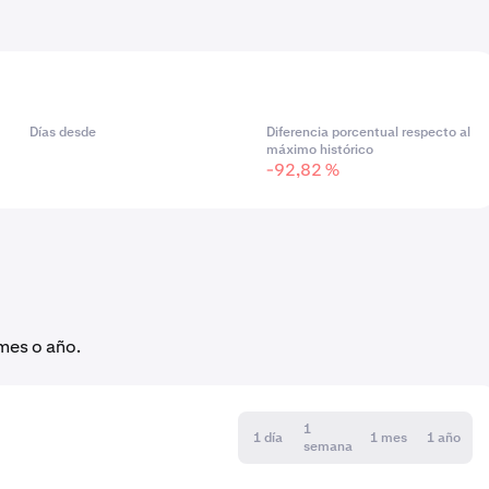
Días desde
Diferencia porcentual respecto al
máximo histórico
-92,82 %
 mes o año.
1
1 día
1 mes
1 año
semana