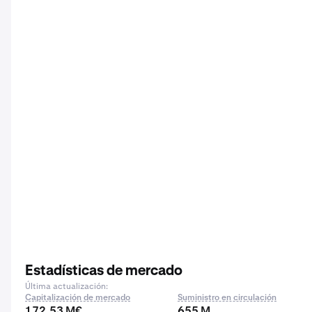
Estadísticas de mercado
Última actualización:
Capitalización de mercado
Suministro en circulación
172,53 M€
655 M