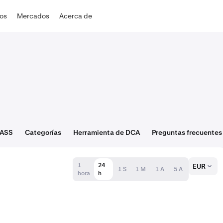
dos
Mercados
Acerca de
RASS
Categorías
Herramienta de DCA
Preguntas frecuentes
1
24
EUR
1 S
1 M
1 A
5 A
hora
h