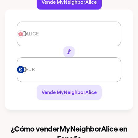
Vende MyNeighborAlice
ALICE
ALICE
EUR
EUR
Vende MyNeighborAlice
¿Cómo venderMyNeighborAlice en