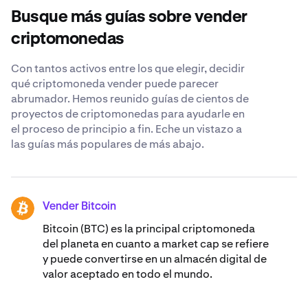
inversión e las posibles implicaciones fiscales. Puede
duda que tengas sobre la venta de MyNeighborAlice.
Busque más guías sobre vender
que le interese consultar a un asesor financiero y realizar
análisis exhaustivos antes de tomar cualquier decisión.
criptomonedas
Con tantos activos entre los que elegir, decidir
qué criptomoneda vender puede parecer
abrumador. Hemos reunido guías de cientos de
proyectos de criptomonedas para ayudarle en
el proceso de principio a fin. Eche un vistazo a
las guías más populares de más abajo.
Vender Bitcoin
BTC
Bitcoin (BTC) es la principal criptomoneda
del planeta en cuanto a market cap se refiere
y puede convertirse en un almacén digital de
valor aceptado en todo el mundo.