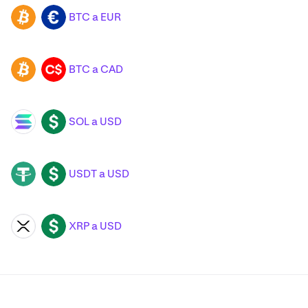
BTC a EUR
BTC
EUR
BTC a CAD
BTC
CAD
SOL a USD
SOL
USD
USDT a USD
USDT
USD
XRP a USD
XRP
USD