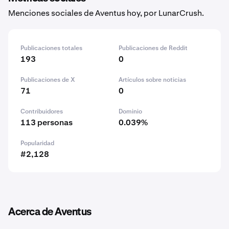
Menciones sociales de Aventus hoy, por LunarCrush.
Publicaciones totales
Publicaciones de Reddit
193
0
Publicaciones de X
Artículos sobre noticias
71
0
Contribuidores
Dominio
113 personas
0.039%
Popularidad
#2,128
Acerca de Aventus