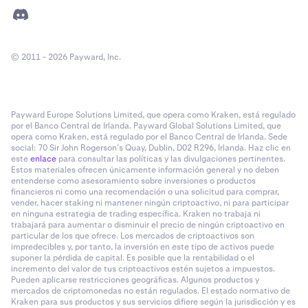
© 2011 - 2026 Payward, Inc.
Payward Europe Solutions Limited, que opera como Kraken, está regulado
por el Banco Central de Irlanda. Payward Global Solutions Limited, que
opera como Kraken, está regulado por el Banco Central de Irlanda. Sede
social: 70 Sir John Rogerson’s Quay, Dublin, D02 R296, Irlanda. Haz clic en
este
enlace
para consultar las políticas y las divulgaciones pertinentes.
Estos materiales ofrecen únicamente información general y no deben
entenderse como asesoramiento sobre inversiones o productos
financieros ni como una recomendación o una solicitud para comprar,
vender, hacer staking ni mantener ningún criptoactivo, ni para participar
en ninguna estrategia de trading específica. Kraken no trabaja ni
trabajará para aumentar o disminuir el precio de ningún criptoactivo en
particular de los que ofrece. Los mercados de criptoactivos son
impredecibles y, por tanto, la inversión en este tipo de activos puede
suponer la pérdida de capital. Es posible que la rentabilidad o el
incremento del valor de tus criptoactivos estén sujetos a impuestos.
Pueden aplicarse restricciones geográficas. Algunos productos y
mercados de criptomonedas no están regulados. El estado normativo de
Kraken para sus productos y sus servicios difiere según la jurisdicción y es