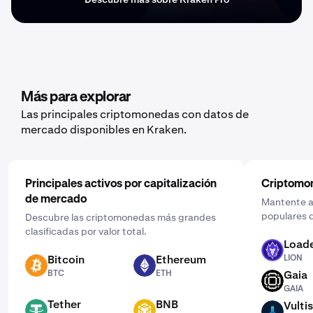
Más para explorar
Las principales criptomonedas con datos de
mercado disponibles en Kraken.
Principales activos por capitalización
Criptomo
de mercado
Mantente al
populares d
Descubre las criptomonedas más grandes
clasificadas por valor total.
Loade
LION
Bitcoin
Ethereum
LION
BTC
ETH
BTC
ETH
Gaia
GAIA
GAIA
Tether
BNB
Vultis
USDT
BNB
VULT