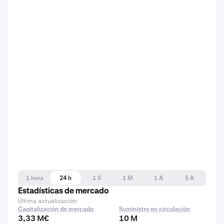
1 hora
24 h
1 S
1 M
1 A
5 A
Estadísticas de mercado
Última actualización:
Capitalización de mercado
Suministro en circulación
3,33 M€
10 M