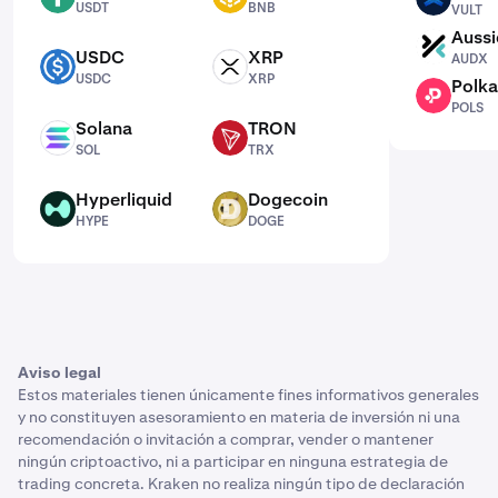
USDT
BNB
VULT
Aussi
AUDX
USDC
XRP
AUDX
USDC
XRP
USDC
XRP
Polka
POLS
POLS
Solana
TRON
SOL
TRX
SOL
TRX
Hyperliquid
Dogecoin
HYPE
DOGE
HYPE
DOGE
Aviso legal
Estos materiales tienen únicamente fines informativos generales
y no constituyen asesoramiento en materia de inversión ni una
recomendación o invitación a comprar, vender o mantener
ningún criptoactivo, ni a participar en ninguna estrategia de
trading concreta. Kraken no realiza ningún tipo de declaración