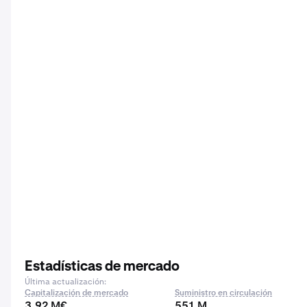
Estadísticas de mercado
Última actualización:
Capitalización de mercado
Suministro en circulación
3,92 M€
551 M