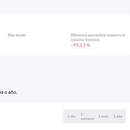
Días desde
Diferencia porcentual respecto al
máximo histórico
-99,13 %
es o año.
1
1 día
1 mes
1 año
semana