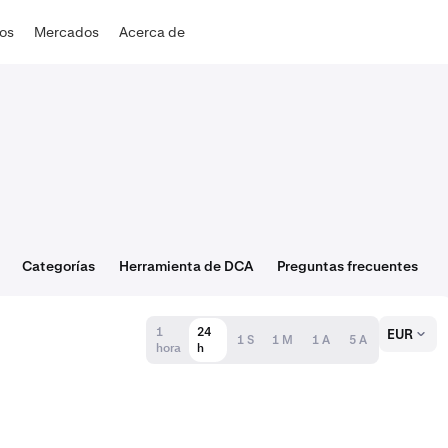
dos
Mercados
Acerca de
Categorías
Herramienta de DCA
Preguntas frecuentes
1
24
EUR
1 S
1 M
1 A
5 A
hora
h