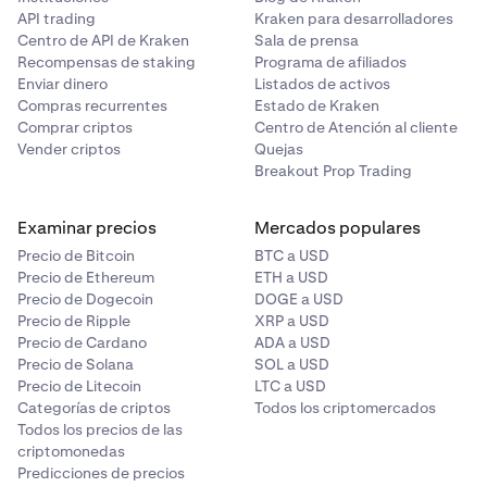
API trading
Kraken para desarrolladores
Centro de API de Kraken
Sala de prensa
Recompensas de staking
Programa de afiliados
Enviar dinero
Listados de activos
Compras recurrentes
Estado de Kraken
Comprar criptos
Centro de Atención al cliente
Vender criptos
Quejas
Breakout Prop Trading
Examinar precios
Mercados populares
Precio de Bitcoin
BTC a USD
Precio de Ethereum
ETH a USD
Precio de Dogecoin
DOGE a USD
Precio de Ripple
XRP a USD
Precio de Cardano
ADA a USD
Precio de Solana
SOL a USD
Precio de Litecoin
LTC a USD
Categorías de criptos
Todos los criptomercados
Todos los precios de las
criptomonedas
Predicciones de precios