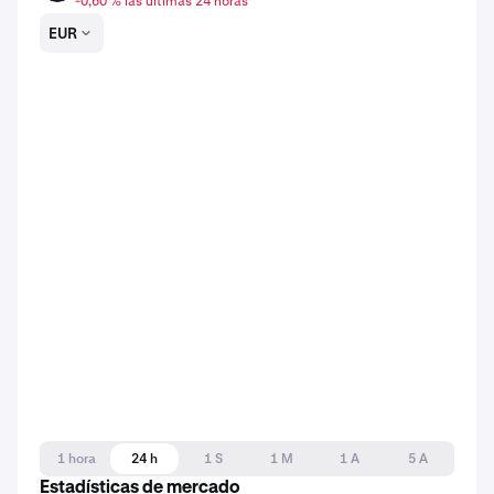
-0,60 % las últimas 24 horas
EUR
1 hora
24 h
1 S
1 M
1 A
5 A
Estadísticas de mercado