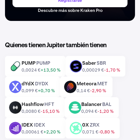
Registrarse
Descubre más sobre Kraken Pro
Quienes tienen Jupiter también tienen
PUMP
PUMP
Saber
SBR
PUMP
SBR
0,0024 €
+13,50 %
0,00029 €
-1,70 %
dYdX
DYDX
Meteora
MET
DYDX
MET
0,099 €
+0,70 %
0,14 €
-2,90 %
Hashflow
HFT
Balancer
BAL
HFT
BAL
0,0080 €
-15,10 %
0,094 €
-1,20 %
IDEX
IDEX
0X
ZRX
IDEX
ZRX
0,00061 €
+2,20 %
0,071 €
-0,80 %