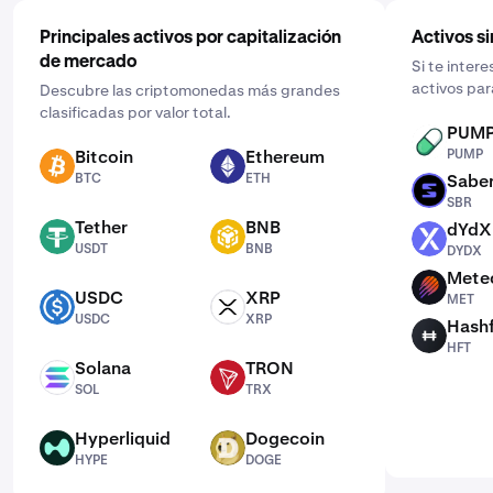
Principales activos por capitalización
Activos si
de mercado
Si te intere
activos par
Descubre las criptomonedas más grandes
clasificadas por valor total.
PUM
PUMP
Bitcoin
Ethereum
PUMP
BTC
ETH
BTC
ETH
Sabe
SBR
SBR
Tether
BNB
dYdX
USDT
BNB
DYDX
USDT
BNB
DYDX
Mete
MET
USDC
XRP
MET
USDC
XRP
USDC
XRP
Hash
HFT
HFT
Solana
TRON
SOL
TRX
SOL
TRX
Hyperliquid
Dogecoin
HYPE
DOGE
HYPE
DOGE