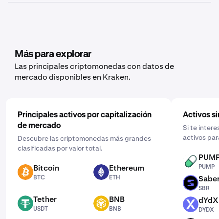
balance en función de los datos que quieras exportar.
Sí, Kraken ofrece funciones de compras recurrentes
para un amplio abanico de criptomonedas, como
Osmosis. Para configurarlas, abre la aplicación móvil,
toca “Comprar” y elige el activo que te gustaría comprar.
Después, introduce la cantidad que quieres, selecciona
Más para explorar
la frecuencia haciendo clic en “Una vez” y elige una
Las principales criptomonedas con datos de
programación que se ajuste a ti: diaria, semanal o
mercado disponibles en Kraken.
mensual.
Principales activos por capitalización
Activos si
de mercado
Si te inter
activos par
Descubre las criptomonedas más grandes
clasificadas por valor total.
PUM
PUMP
Bitcoin
Ethereum
PUMP
BTC
ETH
BTC
ETH
Sabe
SBR
SBR
Tether
BNB
dYdX
USDT
BNB
DYDX
USDT
BNB
DYDX