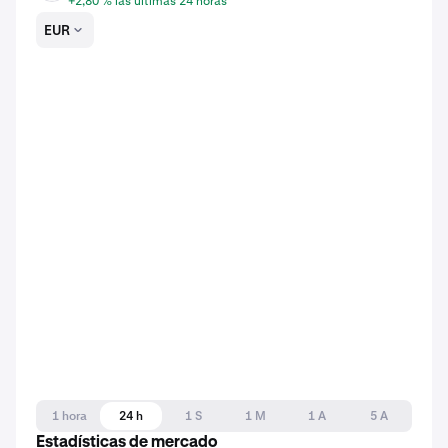
+2,80 % las últimas 24 horas
EUR
1 hora
24 h
1 S
1 M
1 A
5 A
Estadísticas de mercado