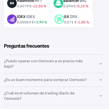
Hashflow
HFT
Balancer
BAL
HFT
BAL
0,0079 €
-12,50 %
0,094 €
-0,10 %
IDEX
IDEX
0X
ZRX
IDEX
ZRX
0,00063 €
+3,90 %
0,071 €
-1,00 %
Preguntas frecuentes
¿Puedo operar con Osmosis a un precio más
bajo?
Sí, puedes usar las órdenes personalizadas de Kraken
¿Es un buen momento para comprar Osmosis?
para comprar Osmosis automáticamente si alcanza un
precio más bajo.
Acertar con el momento del mercado puede ser muy
¿Cuál es el volumen de trading diario de
complicado, por eso muchos traders prefieren aplicar el
Osmosis?
dollar-cost averaging
a Osmosis. Si usas compras
recurrentes, puedes acumular Osmosis en el tiempo de
En las últimas 24 horas se han operado 171.329.730