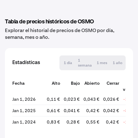
Tabla de precios históricos de OSMO
Explorar el historial de precios de OSMO por día,
semana, mes o año.
1
Estadísticas
1 día
1 mes
1 año
semana
Fecha
Alto
Bajo
Abierto
Cerrar
% 
variaci
Jan 1, 2026
0,11 €
0,023 €
0,043 €
0,026 €
-39,19
Jan 1, 2025
0,61 €
0,041 €
0,42 €
0,042 €
-89,95
Jan 1, 2024
0,83 €
0,28 €
0,55 €
0,42 €
-24,02