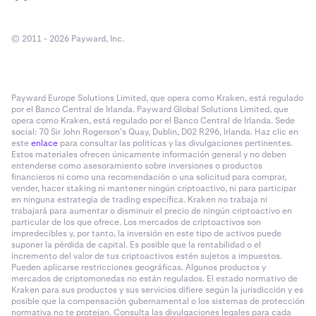
© 2011 - 2026 Payward, Inc.
Payward Europe Solutions Limited, que opera como Kraken, está regulado
por el Banco Central de Irlanda. Payward Global Solutions Limited, que
opera como Kraken, está regulado por el Banco Central de Irlanda. Sede
social: 70 Sir John Rogerson’s Quay, Dublin, D02 R296, Irlanda. Haz clic en
este
enlace
para consultar las políticas y las divulgaciones pertinentes.
Estos materiales ofrecen únicamente información general y no deben
entenderse como asesoramiento sobre inversiones o productos
financieros ni como una recomendación o una solicitud para comprar,
vender, hacer staking ni mantener ningún criptoactivo, ni para participar
en ninguna estrategia de trading específica. Kraken no trabaja ni
trabajará para aumentar o disminuir el precio de ningún criptoactivo en
particular de los que ofrece. Los mercados de criptoactivos son
impredecibles y, por tanto, la inversión en este tipo de activos puede
suponer la pérdida de capital. Es posible que la rentabilidad o el
incremento del valor de tus criptoactivos estén sujetos a impuestos.
Pueden aplicarse restricciones geográficas. Algunos productos y
mercados de criptomonedas no están regulados. El estado normativo de
Kraken para sus productos y sus servicios difiere según la jurisdicción y es
posible que la compensación gubernamental o los sistemas de protección
normativa no te protejan. Consulta las divulgaciones legales para cada