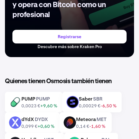
y opera con Bitcoin como un
profesional
Registrarse
Descubre más sobre Kraken Pro
Quienes tienen Osmosis también tienen
PUMP
PUMP
Saber
SBR
PUMP
SBR
0,0023 €
+9,60 %
0,00029 €
-6,50 %
dYdX
DYDX
Meteora
MET
DYDX
MET
0,099 €
+0,60 %
0,14 €
-1,60 %