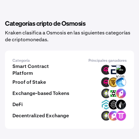
Categorías cripto de Osmosis
Kraken clasifica a Osmosis en las siguientes categorías
de criptomonedas.
Categoría
Principales ganadores
Smart Contract
TOMI
EVR
GINI
Platform
Proof of Stake
TOMI
VTCN
OPT
Exchange-based Tokens
VOLT
KRRX
ZM
DeFi
TRADE
DECT
LIQR
Decentralized Exchange
VOLT
ZM
THE