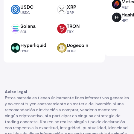
Mete
MET
USDC
XRP
MET
USDC
XRP
USDC
XRP
Hash
HFT
HFT
Solana
TRON
SOL
TRX
SOL
TRX
Hyperliquid
Dogecoin
HYPE
DOGE
HYPE
DOGE
Aviso legal
Estos materiales tienen únicamente fines informativos generales
y no constituyen asesoramiento en materia de inversión ni una
recomendación o invitación a comprar, vender o mantener
ningún criptoactivo, ni a participar en ninguna estrategia de
trading concreta. Kraken no realiza ningún tipo de declaración
con respecto a la exactitud, integridad, puntualidad, idoneidad
o validez de dicha información, y no será responsable de ningún