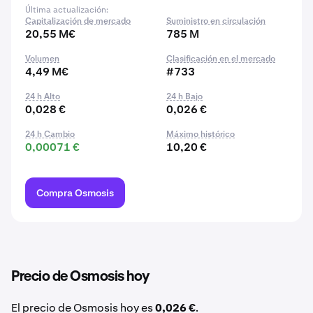
Última actualización:
Capitalización de mercado
Suministro en circulación
20,55 M€
785 M
Volumen
Clasificación en el mercado
4,49 M€
#733
24 h Alto
24 h Bajo
0,028 €
0,026 €
24 h Cambio
Máximo histórico
0,00071 €
10,20 €
Compra Osmosis
Precio de Osmosis hoy
El precio de Osmosis hoy es
0,026 €
.