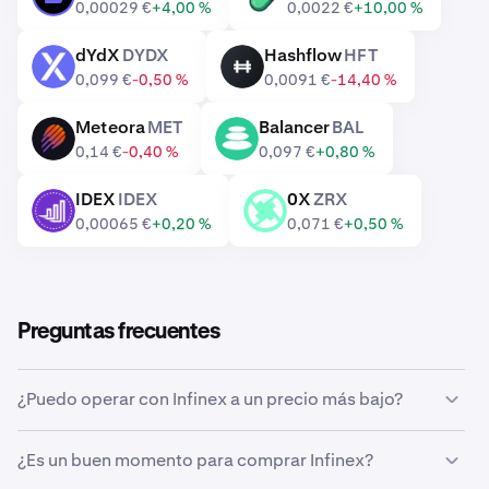
0,00029 €
+4,00 %
0,0022 €
+10,00 %
dYdX
DYDX
Hashflow
HFT
DYDX
HFT
0,099 €
-0,50 %
0,0091 €
-14,40 %
Meteora
MET
Balancer
BAL
MET
BAL
0,14 €
-0,40 %
0,097 €
+0,80 %
IDEX
IDEX
0X
ZRX
IDEX
ZRX
0,00065 €
+0,20 %
0,071 €
+0,50 %
Preguntas frecuentes
¿Puedo operar con Infinex a un precio más bajo?
Sí, puedes usar las órdenes personalizadas de Kraken
¿Es un buen momento para comprar Infinex?
para comprar Infinex automáticamente si alcanza un