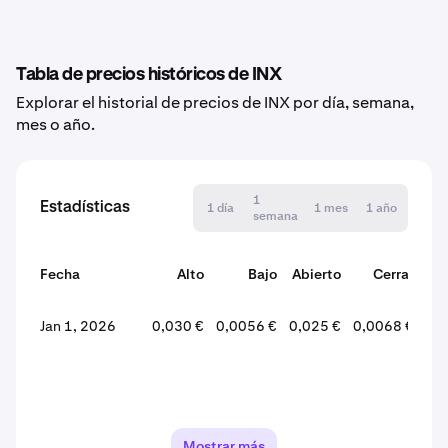
Tabla de precios históricos de INX
Explorar el historial de precios de INX por día, semana,
mes o año.
1
Estadísticas
1 día
1 mes
1 año
semana
Fecha
Alto
Bajo
Abierto
Cerrar
var
Jan 1, 2026
0,030 €
0,0056 €
0,025 €
0,0068 €
-7
Mostrar más