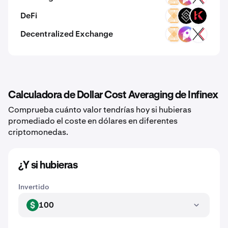
DeFi
VELAR
DECT
KAR
Decentralized Exchange
VELAR
ZM
EXCC
Calculadora de Dollar Cost Averaging de Infinex
Comprueba cuánto valor tendrías hoy si hubieras
promediado el coste en dólares en diferentes
criptomonedas.
¿Y si hubieras
Invertido
100
USD