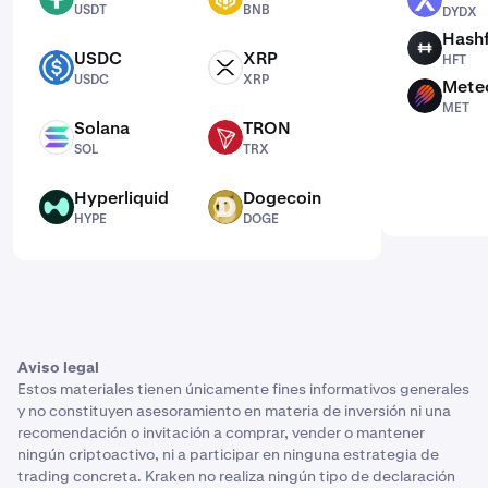
DYDX
USDT
BNB
DYDX
Hash
HFT
USDC
XRP
HFT
USDC
XRP
USDC
XRP
Mete
MET
MET
Solana
TRON
SOL
TRX
SOL
TRX
Hyperliquid
Dogecoin
HYPE
DOGE
HYPE
DOGE
Aviso legal
Estos materiales tienen únicamente fines informativos generales
y no constituyen asesoramiento en materia de inversión ni una
recomendación o invitación a comprar, vender o mantener
ningún criptoactivo, ni a participar en ninguna estrategia de
trading concreta. Kraken no realiza ningún tipo de declaración