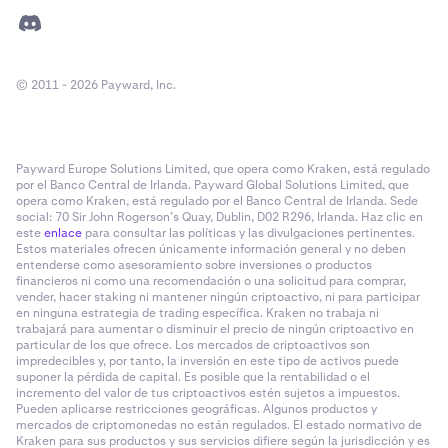
© 2011 - 2026 Payward, Inc.
Payward Europe Solutions Limited, que opera como Kraken, está regulado
por el Banco Central de Irlanda. Payward Global Solutions Limited, que
opera como Kraken, está regulado por el Banco Central de Irlanda. Sede
social: 70 Sir John Rogerson’s Quay, Dublin, D02 R296, Irlanda. Haz clic en
este
enlace
para consultar las políticas y las divulgaciones pertinentes.
Estos materiales ofrecen únicamente información general y no deben
entenderse como asesoramiento sobre inversiones o productos
financieros ni como una recomendación o una solicitud para comprar,
vender, hacer staking ni mantener ningún criptoactivo, ni para participar
en ninguna estrategia de trading específica. Kraken no trabaja ni
trabajará para aumentar o disminuir el precio de ningún criptoactivo en
particular de los que ofrece. Los mercados de criptoactivos son
impredecibles y, por tanto, la inversión en este tipo de activos puede
suponer la pérdida de capital. Es posible que la rentabilidad o el
incremento del valor de tus criptoactivos estén sujetos a impuestos.
Pueden aplicarse restricciones geográficas. Algunos productos y
mercados de criptomonedas no están regulados. El estado normativo de
Kraken para sus productos y sus servicios difiere según la jurisdicción y es