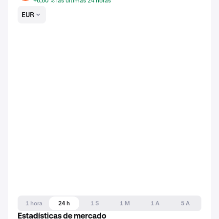
+6,60 % las últimas 24 horas
EUR
1 hora
24 h
1 S
1 M
1 A
5 A
Estadísticas de mercado