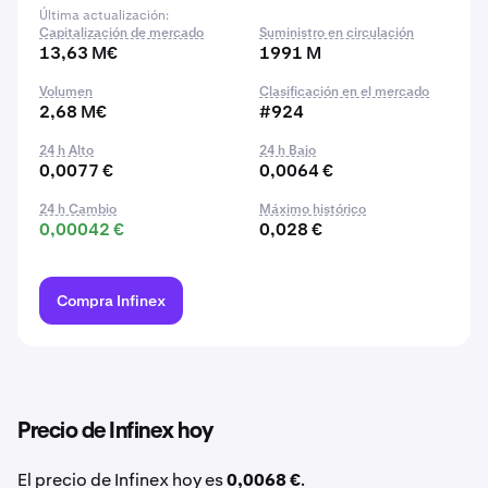
Última actualización:
Capitalización de mercado
Suministro en circulación
13,63 M€
1991 M
Volumen
Clasificación en el mercado
2,68 M€
#924
24 h Alto
24 h Bajo
0,0077 €
0,0064 €
24 h Cambio
Máximo histórico
0,00042 €
0,028 €
Compra Infinex
Precio de Infinex hoy
El precio de Infinex hoy es
0,0068 €
.