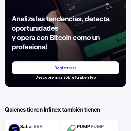
Analiza las tendencias, detecta
oportunidades
y opera con Bitcoin como un
profesional
Registrarse
Descubre más sobre Kraken Pro
Quienes tienen Infinex también tienen
Saber
SBR
PUMP
PUMP
SBR
PUMP