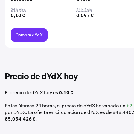
24 h Alto
24 h Bajo
0,10 €
0,097 €
Compra dYdX
Precio de dYdX hoy
El precio de dYdX hoy es
0,10 €
.
En las últimas 24 horas, el precio de dYdX ha variado un
+2
por DYDX. La oferta en circulación de dYdX es de 848.440.
85.054.426 €
.