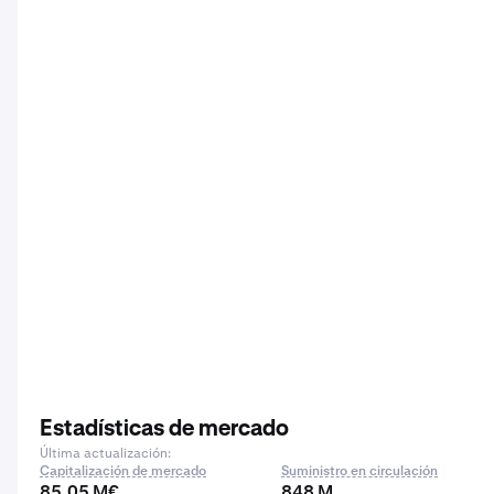
Estadísticas de mercado
Última actualización:
Capitalización de mercado
Suministro en circulación
85,05 M€
848 M