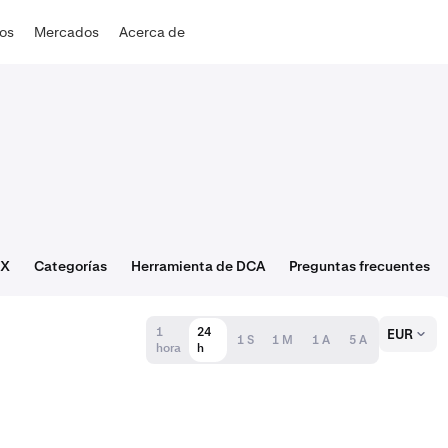
dos
Mercados
Acerca de
DX
Categorías
Herramienta de DCA
Preguntas frecuentes
1
24
EUR
1 S
1 M
1 A
5 A
hora
h