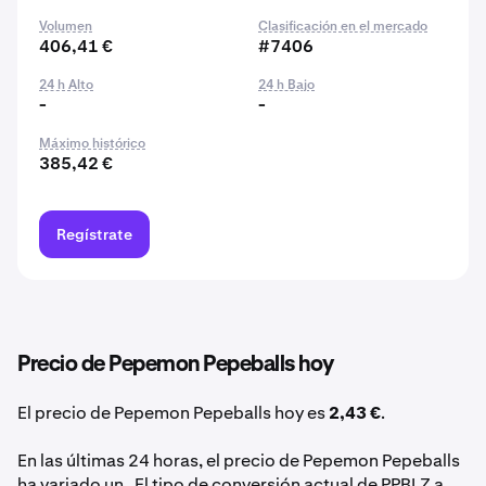
Volumen
Clasificación en el mercado
406,41 €
#7406
24 h Alto
24 h Bajo
-
-
Máximo histórico
385,42 €
Regístrate
Precio de Pepemon Pepeballs hoy
El precio de Pepemon Pepeballs hoy es
2,43 €
.
En las últimas 24 horas, el precio de Pepemon Pepeballs
ha variado un . El tipo de conversión actual de PPBLZ a