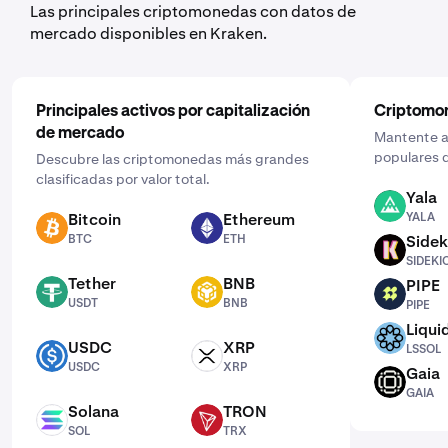
Las principales criptomonedas con datos de
mercado disponibles en Kraken.
Principales activos por capitalización
Criptomo
de mercado
Mantente al
populares d
Descubre las criptomonedas más grandes
clasificadas por valor total.
Yala
YALA
Bitcoin
Ethereum
YALA
BTC
ETH
BTC
ETH
Sidek
SIDEKICK
SIDEKI
Tether
BNB
PIPE
USDT
BNB
PIPE
USDT
BNB
PIPE
Liqui
LSSOL
USDC
XRP
LSSOL
USDC
XRP
USDC
XRP
Gaia
GAIA
GAIA
Solana
TRON
SOL
TRX
SOL
TRX