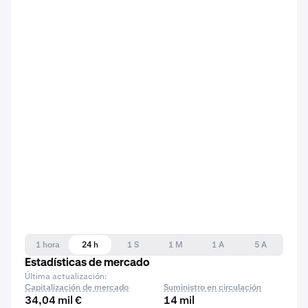
1 hora
24 h
1 S
1 M
1 A
5 A
Estadísticas de mercado
Última actualización:
Capitalización de mercado
Suministro en circulación
34,04 mil €
14 mil