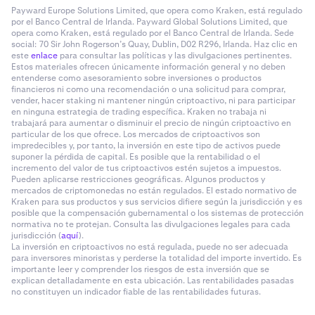
Payward Europe Solutions Limited, que opera como Kraken, está regulado
por el Banco Central de Irlanda. Payward Global Solutions Limited, que
opera como Kraken, está regulado por el Banco Central de Irlanda. Sede
social: 70 Sir John Rogerson’s Quay, Dublin, D02 R296, Irlanda. Haz clic en
este
enlace
para consultar las políticas y las divulgaciones pertinentes.
Estos materiales ofrecen únicamente información general y no deben
entenderse como asesoramiento sobre inversiones o productos
financieros ni como una recomendación o una solicitud para comprar,
vender, hacer staking ni mantener ningún criptoactivo, ni para participar
en ninguna estrategia de trading específica. Kraken no trabaja ni
trabajará para aumentar o disminuir el precio de ningún criptoactivo en
particular de los que ofrece. Los mercados de criptoactivos son
impredecibles y, por tanto, la inversión en este tipo de activos puede
suponer la pérdida de capital. Es posible que la rentabilidad o el
incremento del valor de tus criptoactivos estén sujetos a impuestos.
Pueden aplicarse restricciones geográficas. Algunos productos y
mercados de criptomonedas no están regulados. El estado normativo de
Kraken para sus productos y sus servicios difiere según la jurisdicción y es
posible que la compensación gubernamental o los sistemas de protección
normativa no te protejan. Consulta las divulgaciones legales para cada
jurisdicción (
aquí
).
La inversión en criptoactivos no está regulada, puede no ser adecuada
para inversores minoristas y perderse la totalidad del importe invertido. Es
importante leer y comprender los riesgos de esta inversión que se
explican detalladamente en esta ubicación. Las rentabilidades pasadas
no constituyen un indicador fiable de las rentabilidades futuras.