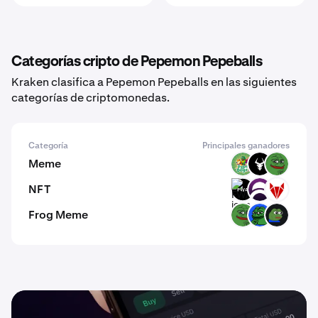
Categorías cripto de Pepemon Pepeballs
Kraken clasifica a Pepemon Pepeballs en las siguientes
categorías de criptomonedas.
Categoría
Principales ganadores
Meme
PODGE
BULL
PEPE
NFT
FWA
DAR
RFOX
Frog Meme
PEPE
PEPI
PFP