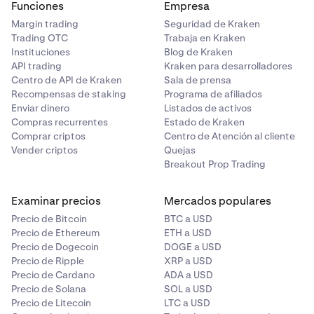
Funciones
Empresa
Margin trading
Seguridad de Kraken
Trading OTC
Trabaja en Kraken
Instituciones
Blog de Kraken
API trading
Kraken para desarrolladores
Centro de API de Kraken
Sala de prensa
Recompensas de staking
Programa de afiliados
Enviar dinero
Listados de activos
Compras recurrentes
Estado de Kraken
Comprar criptos
Centro de Atención al cliente
Vender criptos
Quejas
Breakout Prop Trading
Examinar precios
Mercados populares
Precio de Bitcoin
BTC a USD
Precio de Ethereum
ETH a USD
Precio de Dogecoin
DOGE a USD
Precio de Ripple
XRP a USD
Precio de Cardano
ADA a USD
Precio de Solana
SOL a USD
Precio de Litecoin
LTC a USD