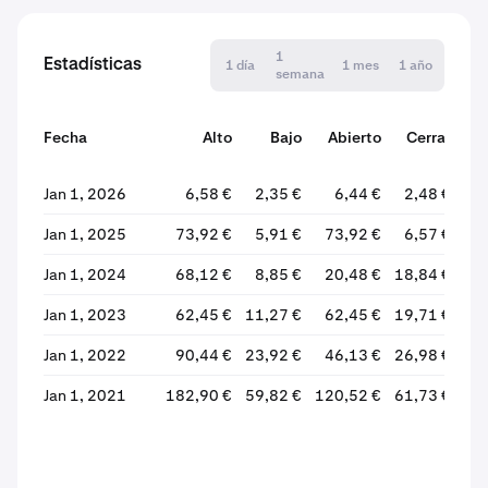
1
Estadísticas
1 día
1 mes
1 año
semana
Fecha
Alto
Bajo
Abierto
Cerrar
var
Jan 1, 2026
6,58 €
2,35 €
6,44 €
2,48 €
-6
Jan 1, 2025
73,92 €
5,91 €
73,92 €
6,57 €
-9
Jan 1, 2024
68,12 €
8,85 €
20,48 €
18,84 €
-
Jan 1, 2023
62,45 €
11,27 €
62,45 €
19,71 €
-6
Jan 1, 2022
90,44 €
23,92 €
46,13 €
26,98 €
-4
Jan 1, 2021
182,90 €
59,82 €
120,52 €
61,73 €
-4