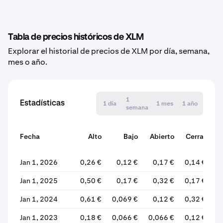
Tabla de precios históricos de XLM
Explorar el historial de precios de XLM por día, semana,
mes o año.
1
Estadísticas
1 día
1 mes
1 año
semana
Fecha
Alto
Bajo
Abierto
Cerrar
v
Jan 1, 2026
0,26 €
0,12 €
0,17 €
0,14 €
-
Jan 1, 2025
0,50 €
0,17 €
0,32 €
0,17 €
-
Jan 1, 2024
0,61 €
0,069 €
0,12 €
0,32 €
+1
Jan 1, 2023
0,18 €
0,066 €
0,066 €
0,12 €
+