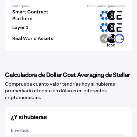
Categoría
Principales ganadores
Smart Contract
OMNI
DRC
EVR
Platform
Layer 1
OMNI
DRC
EVR
Real World Assets
SLVR
BTGOX
ANT
Calculadora de Dollar Cost Averaging de Stellar
Comprueba cuánto valor tendrías hoy si hubieras
promediado el coste en dólares en diferentes
criptomonedas.
¿Y si hubieras
Invertido