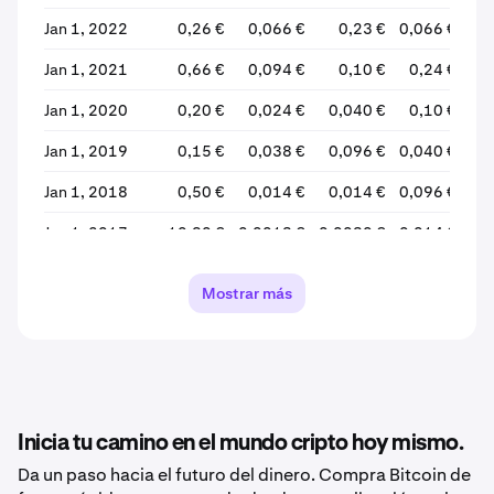
Jan 1, 2022
0,26 €
0,066 €
0,23 €
0,066 €
-
Jan 1, 2021
0,66 €
0,094 €
0,10 €
0,24 €
+1
Jan 1, 2020
0,20 €
0,024 €
0,040 €
0,10 €
+1
Jan 1, 2019
0,15 €
0,038 €
0,096 €
0,040 €
-
Jan 1, 2018
0,50 €
0,014 €
0,014 €
0,096 €
+5
Jan 1, 2017
10,90 €
0,0013 €
0,0030 €
0,014 €
+3
Mostrar más
Inicia tu camino en el mundo cripto hoy mismo.
Da un paso hacia el futuro del dinero. Compra Bitcoin de