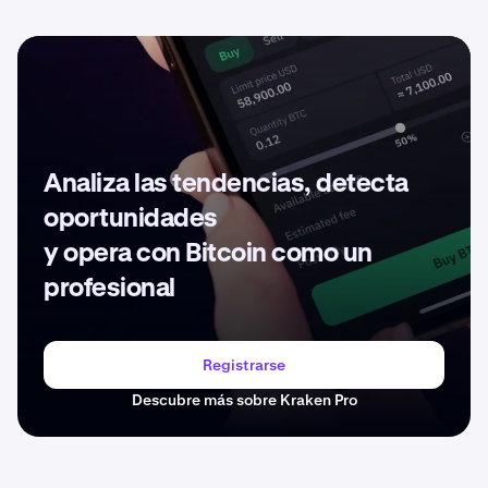
El sistema mantiene tres propiedades fundamentales:
Tolerancia a fallos: La red sigue funcionando incluso
cuando algunos nodos fallan
Seguridad: Los nodos acuerdan consistentemente la
validación de transacciones
Vivacidad: Las transacciones válidas pueden
Analiza las tendencias, detecta
proceder sin interferencias de nodos problemáticos
oportunidades
Con tiempos de bloque de solo 3-5 segundos y un
y opera con Bitcoin como un
rendimiento teórico de hasta 4.000 transacciones por
profesional
segundo, la arquitectura de Stellar prioriza la velocidad
y la eficiencia. La red también es compatible con la
funcionalidad de
contratos inteligentes
, lo que permite a
los desarrolladores crear aplicaciones descentralizadas
Registrarse
en su plataforma.
Descubre más sobre Kraken Pro
Fundamentos del Token Stellar (XLM)
La moneda nativa de la red, conocida como Lumens