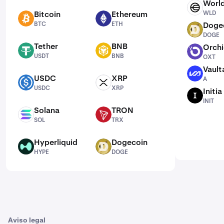
Worl
WLD
Bitcoin
Ethereum
WLD
BTC
ETH
BTC
ETH
Doge
DOGE
DOGE
Tether
BNB
Orch
USDT
BNB
OXT
USDT
BNB
OXT
Vault
A
USDC
XRP
A
USDC
XRP
USDC
XRP
Initia
INIT
INIT
Solana
TRON
SOL
TRX
SOL
TRX
Hyperliquid
Dogecoin
HYPE
DOGE
HYPE
DOGE
Aviso legal