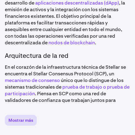
desarrollo de
aplicaciones descentralizadas (dApp)
, la
emisión de activos y la integración con los sistemas
financieros existentes. El objetivo principal de la
plataforma es facilitar transacciones rápidas y
asequibles entre cualquier entidad en todo el mundo,
con todas las operaciones verificadas por una red
descentralizada de
nodos de blockchain
.
Arquitectura de la red
En el corazón de la infraestructura técnica de Stellar se
encuentra el Stellar Consensus Protocol (SCP), un
mecanismo de consenso
único que lo distingue de los
sistemas tradicionales de
prueba de trabajo o prueba de
participación
. Piensa en SCP como una red de
validadores de confianza que trabajan juntos para
mantener la integridad de la blockchain. En lugar de
depender de la potencia computacional o de los activos
en staking, SCP logra el consenso a través de nodos de
Mostrar más
confianza que validan las transacciones.