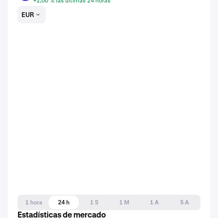
+2,00 % las últimas 24 horas
EUR
1 hora
24 h
1 S
1 M
1 A
5 A
Estadísticas de mercado