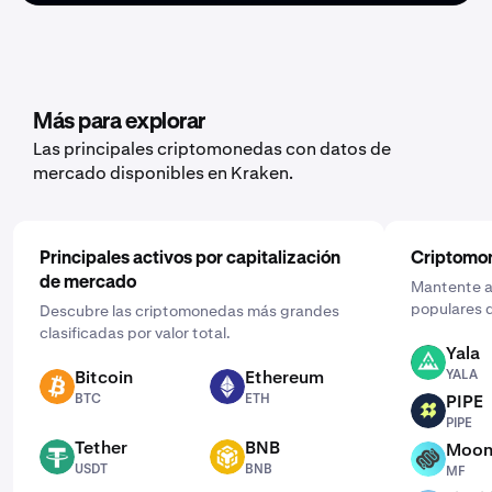
Más para explorar
Las principales criptomonedas con datos de
mercado disponibles en Kraken.
Principales activos por capitalización
Criptomo
de mercado
Mantente al
populares d
Descubre las criptomonedas más grandes
clasificadas por valor total.
Yala
YALA
Bitcoin
Ethereum
YALA
BTC
ETH
BTC
ETH
PIPE
PIPE
PIPE
Tether
BNB
Moon
USDT
BNB
MF
USDT
BNB
MF