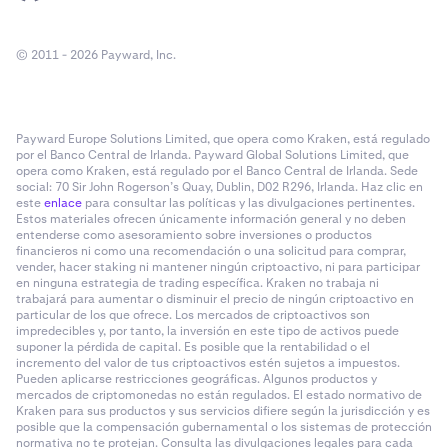
© 2011 - 2026 Payward, Inc.
Payward Europe Solutions Limited, que opera como Kraken, está regulado
por el Banco Central de Irlanda. Payward Global Solutions Limited, que
opera como Kraken, está regulado por el Banco Central de Irlanda. Sede
social: 70 Sir John Rogerson’s Quay, Dublin, D02 R296, Irlanda. Haz clic en
este
enlace
para consultar las políticas y las divulgaciones pertinentes.
Estos materiales ofrecen únicamente información general y no deben
entenderse como asesoramiento sobre inversiones o productos
financieros ni como una recomendación o una solicitud para comprar,
vender, hacer staking ni mantener ningún criptoactivo, ni para participar
en ninguna estrategia de trading específica. Kraken no trabaja ni
trabajará para aumentar o disminuir el precio de ningún criptoactivo en
particular de los que ofrece. Los mercados de criptoactivos son
impredecibles y, por tanto, la inversión en este tipo de activos puede
suponer la pérdida de capital. Es posible que la rentabilidad o el
incremento del valor de tus criptoactivos estén sujetos a impuestos.
Pueden aplicarse restricciones geográficas. Algunos productos y
mercados de criptomonedas no están regulados. El estado normativo de
Kraken para sus productos y sus servicios difiere según la jurisdicción y es
posible que la compensación gubernamental o los sistemas de protección
normativa no te protejan. Consulta las divulgaciones legales para cada