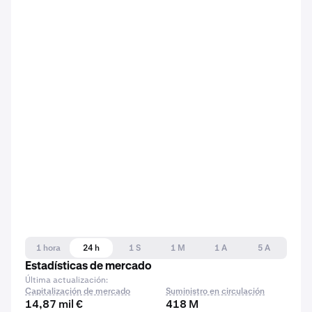
1 hora
24 h
1 S
1 M
1 A
5 A
Estadísticas de mercado
Última actualización:
Capitalización de mercado
Suministro en circulación
14,87 mil €
418 M