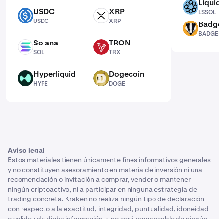
Liqui
LSSOL
USDC
XRP
LSSOL
USDC
XRP
USDC
XRP
Badg
BADGER
BADGE
Solana
TRON
SOL
TRX
SOL
TRX
Hyperliquid
Dogecoin
HYPE
DOGE
HYPE
DOGE
Aviso legal
Estos materiales tienen únicamente fines informativos generales
y no constituyen asesoramiento en materia de inversión ni una
recomendación o invitación a comprar, vender o mantener
ningún criptoactivo, ni a participar en ninguna estrategia de
trading concreta. Kraken no realiza ningún tipo de declaración
con respecto a la exactitud, integridad, puntualidad, idoneidad
o validez de dicha información, y no será responsable de ningún