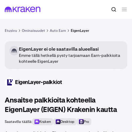
Etusivu
Ominaisuudet
Auto Earn
EigenLayer
EigenLayer ei ole saatavilla alueellasi
Emme tällä hetkellä pysty tarjoamaan Earn-palkkioita
kohteelle EigenLayer
EigenLayer-palkkiot
EIGEN
Ansaitse palkkioita kohteella
EigenLayer (EIGEN) Krakenin kautta
Saatavilla täällä:
Kraken
Desktop
Pro