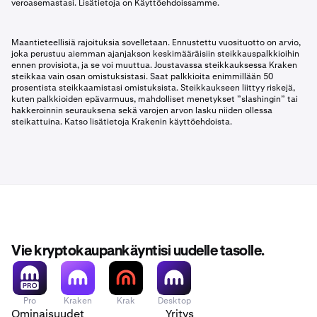
veroasemastasi. Lisätietoja on Käyttöehdoissamme.
Maantieteellisiä rajoituksia sovelletaan. Ennustettu vuosituotto on arvio,
joka perustuu aiemman ajanjakson keskimääräisiin steikkauspalkkioihin
ennen provisiota, ja se voi muuttua. Joustavassa steikkauksessa Kraken
steikkaa vain osan omistuksistasi. Saat palkkioita enimmillään 50
prosentista steikkaamistasi omistuksista. Steikkaukseen liittyy riskejä,
kuten palkkioiden epävarmuus, mahdolliset menetykset ”slashingin” tai
hakkeroinnin seurauksena sekä varojen arvon lasku niiden ollessa
steikattuina. Katso lisätietoja Krakenin käyttöehdoista.
Vie kryptokaupankäyntisi uudelle tasolle.
Pro
Kraken
Krak
Desktop
Ominaisuudet
Yritys