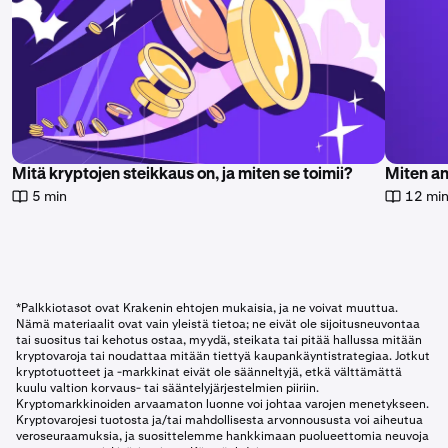
Mitä kryptojen steikkaus on, ja miten se toimii?
Miten an
5 min
12 mi
*Palkkiotasot ovat Krakenin ehtojen mukaisia, ja ne voivat muuttua.
Nämä materiaalit ovat vain yleistä tietoa; ne eivät ole sijoitusneuvontaa
tai suositus tai kehotus ostaa, myydä, steikata tai pitää hallussa mitään
kryptovaroja tai noudattaa mitään tiettyä kaupankäyntistrategiaa. Jotkut
kryptotuotteet ja -markkinat eivät ole säänneltyjä, etkä välttämättä
kuulu valtion korvaus- tai sääntelyjärjestelmien piiriin.
Kryptomarkkinoiden arvaamaton luonne voi johtaa varojen menetykseen.
Kryptovarojesi tuotosta ja/tai mahdollisesta arvonnoususta voi aiheutua
veroseuraamuksia, ja suosittelemme hankkimaan puolueettomia neuvoja