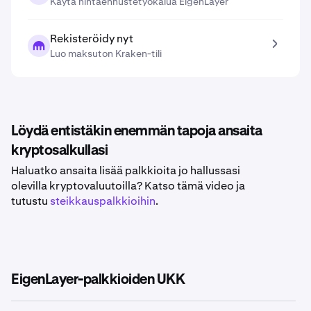
Käytä hintaennustetyökalua EigenLayer
Rekisteröidy nyt
Luo maksuton Kraken-tili
Löydä entistäkin enemmän tapoja ansaita
kryptosalkullasi
Haluatko ansaita lisää palkkioita jo hallussasi
olevilla kryptovaluutoilla? Katso tämä video ja
tutustu
steikkauspalkkioihin
.
EigenLayer-palkkioiden UKK