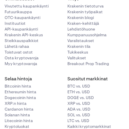
Vivutettu kaupankäynti
Krakenin tietoturva
Futuurikauppa
Krakenin työpaikat
OTC-kaupankäynti
Krakenin blogi
Instituutiot
Kraken-kehittäjä
API-kaupankäynti
Lehdistöhuone
Krakenin API-keskus
Kumppanuusohjelma
Steikkauspalkkiot
Varalistaukset
Lähetä rahaa
Krakenin tila
Toistuvat ostot
Tukikeskus
Osta kryptovaroja
Valitukset
Myy kryptovaroja
Breakout Prop Trading
Selaa hintoja
Suositut markkinat
Bitcoinin hinta
BTC vs. USD
Ethereumin hinta
ETH vs. USD
Dogecoinin hinta
DOGE vs. USD
XRP:n hinta
XRP vs. USD
Cardanon hinta
ADA vs. USD
Solanan hinta
SOL vs. USD
Litecoinin hinta
LTC vs. USD
Kryptoluokat
Kaikki kryptomarkkinat