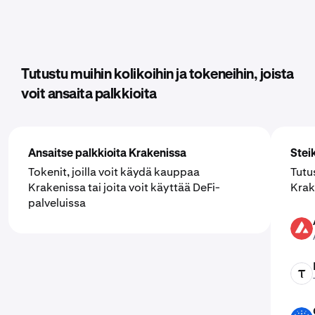
Tutustu muihin kolikoihin ja tokeneihin, joista
voit ansaita palkkioita
Ansaitse palkkioita Krakenissa
Stei
Tokenit, joilla voit käydä kauppaa
Tutu
Krakenissa tai joita voit käyttää DeFi-
Krak
palveluissa
AVAX
TAO