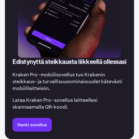
Edistynyttä steikkausta liikkeellä ollessasi
Kraken Pro -mobiilisovellus tuo Krakenin
steikkaus- ja turvallisuusominaisuudet kätevästi
mobiililaitteisiin.
Lataa Kraken Pro -sovellus laitteellesi
skannaamalla QR-koodi.
Hanki sovellus