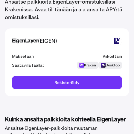
Ansaitse palkkioita EigenLayer-omistuksillasi
Krakenissa. Avaa tili tänään ja ala ansaita APY:tä
omistuksillasi.
(EIGEN)
EigenLayer
EIGEN
Maksetaan
Viikoittain
Saatavilla täällä:
Kraken
Desktop
Rekisteröidy
Kuinka ansaita palkkioita kohteella EigenLayer
Ansaitse EigenLayer-palkkioita muutaman