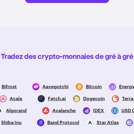
Tradez des crypto-monnaies de gré à gré
Bifrost
Aavegotchi
Bitcoin
Ener
GHST
BTC
EWT
Acala
Fetch.ai
Dogecoin
Ter
ACA
FET
DOGE
LUNA2
Algorand
Avalanche
IDEX
USD
ALGO
AVAX
IDEX
USDC
Shiba Inu
Band Protocol
Star Atlas
B
BAND
ATLAS
EN