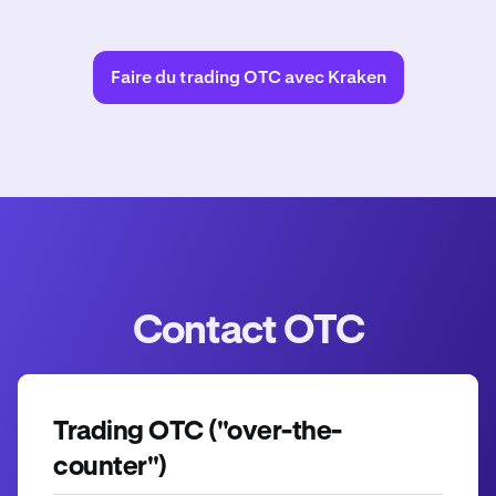
Faire du trading OTC avec Kraken
Contact OTC
Trading OTC ("over-the-
counter")