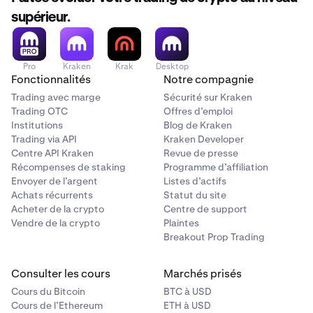
règlement entièrement automatisée, en plus du
supérieur.
règlement flexible (sous réserve d’éligibilité) :
Notre
règlement automatisé
vous permet
d’effectuer des transactions et de les régler à
Pro
Kraken
Krak
Desktop
l’aide de votre solde Kraken. Votre compte Kraken
Fonctionnalités
Notre compagnie
doit être approvisionné.
Trading avec marge
Sécurité sur Kraken
Trading OTC
Offres d’emploi
Une fois votre transaction terminée, vos actifs
Institutions
Blog de Kraken
seront réglés sur votre compte Kraken en
Trading via API
Kraken Developer
quelques secondes. La fonctionnalité de
Centre API Kraken
Revue de presse
règlement flexible
, proposée aux clients éligibles,
Récompenses de staking
Programme d’affiliation
vous permet de régler les transactions dans les
Envoyer de l’argent
Listes d’actifs
24 heures via votre compte Kraken, votre banque
Achats récurrents
Statut du site
ou un portefeuille externe.
Acheter de la crypto
Centre de support
Vendre de la crypto
Plaintes
Breakout Prop Trading
Consulter les cours
Marchés prisés
Cours du Bitcoin
BTC à USD
Cours de l’Ethereum
ETH à USD